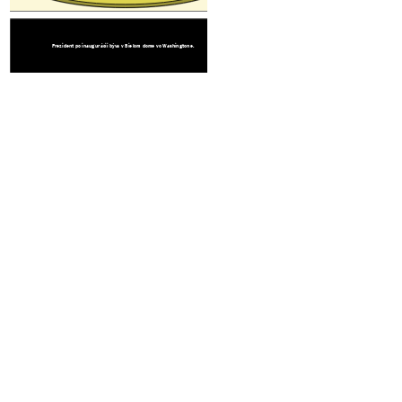
Každý štát má určit
Prezident po inaugurácii býva v Bielom dome vo Washingtone.
voličov. Každý volič
jeden hlas. Vole
hlasov je spolu 
Keď sa v januári sp
hlasy, vyhrá voľby
k
ktorý
získa viac
polovicu hlasov (
viac).