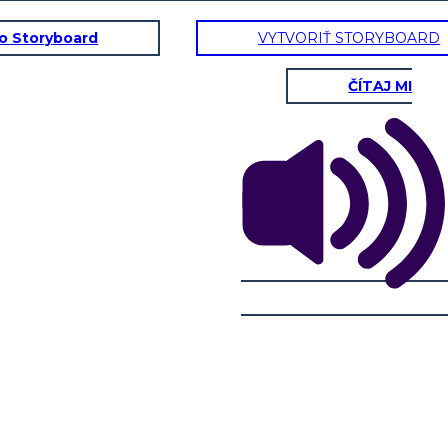
to Storyboard
VYTVORIŤ STORYBOARD
ČÍTAJ MI
Hlasovanie vo voľbách
Ahoj Florindo, no a konečne
nastal deň voliť. Prajem
vám šťastie, ale so
smútkom musím povedať,
že viem, že vyhrám.
Ach Stanley, nebuď si tým
taký istý. Vždy je tu priestor
pre skvelého kandidáta!
Šťastné hlasovanie!