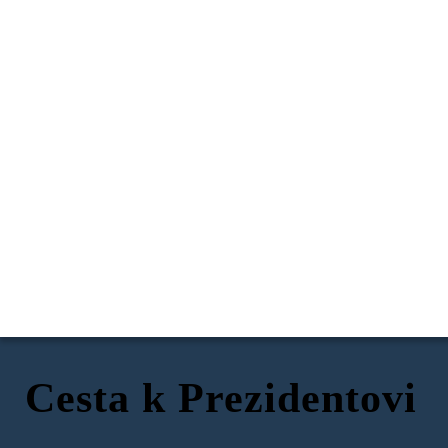
Cesta k Prezidentovi
Kvalifikácia prezidenta
Kampaň za predsedníctvo
Hlasovanie vo voľbách
Ahoj Florindo, no a konečne
Verím v demokraciu a
nastal deň voliť. Prajem
spravodlivé práva pre