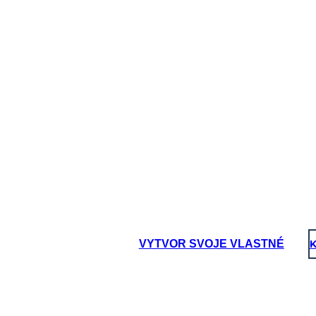
4
ý počet
 dostane
bných
538.
14
očítajú
andidát,
 ako
10
270 a
VYTVOR SVOJE VLASTNÉ
K
13