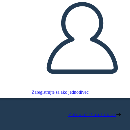
Zaregistrujte sa ako jednotlivec
Zobraziť Plán Lekcie