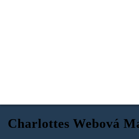
Charlottes Webová M
Fern Ornál
Wilbur
Charlotte
Fyzické Vlastnosti:
Fyzické Vlastnosti:
Fyzické Vlastnosti: