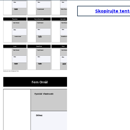
Dôkaz:
Dôkaz:
Dôkaz:
Pomôžte
Skopírujte ten
Pomôžte Charlotte?
Pomôžte Wilburovi?
Wilburovi?
Templeton
Homer Zuckerman
John Arable
Fyzické Vlastnosti:
Fyzické Vlastnosti:
Fyzické Vlastnosti:
Dôkaz:
Dôkaz:
Dôkaz:
Pomôžte
Pomôžte Fernovi?
Pomôžte Charlotte?
Wilburovi?
Lurve
Stará Ovca
Husa
Fyzické Vlastnosti:
Fyzické Vlastnosti:
Fyzické Vlastnosti:
Dôkaz:
Dôkaz:
Dôkaz:
Pomôžte
Pomôžte
Pomôžte
Wilburovi?
Wilburovi?
Wilburovi?
Create your own at Storyboard That
Fern Ornál
Wilbur
Fyzické Vlastnosti:
Fyzické Vlastnosti:
Dôkaz:
Dôkaz: