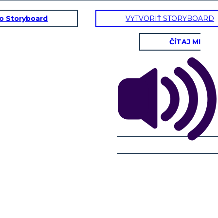
to Storyboard
VYTVORIŤ STORYBOARD
ČÍTAJ MI
Charlotte
Fyzické Vlastnosti:
Dôkaz: