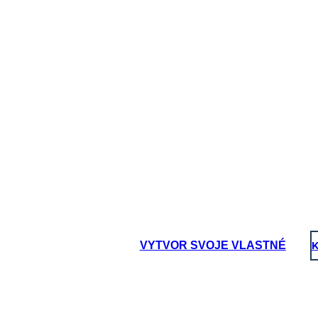
rve
Stará Ovca
é Vlastnosti:
Fyzické Vlastnosti:
z:
Dôkaz:
VYTVOR SVOJE VLASTNÉ
K
omôžte
Pomôžte
lburovi?
Wilburovi?