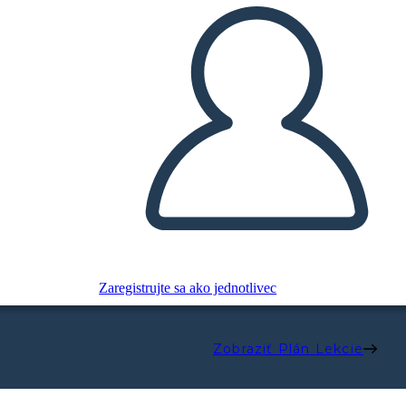
Zaregistrujte sa ako jednotlivec
Zobraziť Plán Lekcie