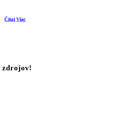
Čítaj Viac
 zdrojov!