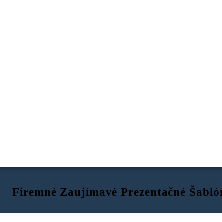
Firemné Zaujímavé Prezentačné Šabló