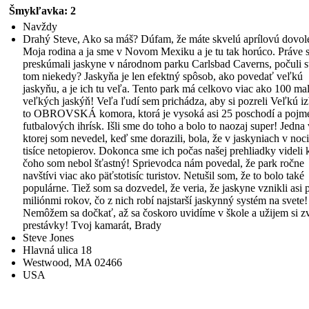
Šmykľavka: 2
Navždy
Drahý Steve, Ako sa máš? Dúfam, že máte skvelú aprílovú dovol
Moja rodina a ja sme v Novom Mexiku a je tu tak horúco. Práve 
preskúmali jaskyne v národnom parku Carlsbad Caverns, počuli s
tom niekedy? Jaskyňa je len efektný spôsob, ako povedať veľkú
jaskyňu, a je ich tu veľa. Tento park má celkovo viac ako 100 ma
veľkých jaskýň! Veľa ľudí sem prichádza, aby si pozreli Veľkú iz
to OBROVSKÁ komora, ktorá je vysoká asi 25 poschodí a pojm
futbalových ihrísk. Išli sme do toho a bolo to naozaj super! Jedna 
ktorej som nevedel, keď sme dorazili, bola, že v jaskyniach v noci
tisíce netopierov. Dokonca sme ich počas našej prehliadky videli 
čoho som nebol šťastný! Sprievodca nám povedal, že park ročne
navštívi viac ako päťstotisíc turistov. Netušil som, že to bolo také
populárne. Tiež som sa dozvedel, že veria, že jaskyne vznikli asi 
miliónmi rokov, čo z nich robí najstarší jaskynný systém na svete!
Nemôžem sa dočkať, až sa čoskoro uvidíme v škole a užijem si z
prestávky! Tvoj kamarát, Brady
Steve Jones
Hlavná ulica 18
Westwood, MA 02466
USA