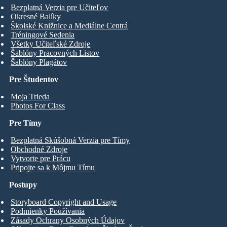
Bezplatná Verzia pre Učiteľov
Okresné Balíky
Školské Knižnice a Mediálne Centrá
Tréningové Sedenia
Všetky Učiteľské Zdroje
Šablóny Pracovných Listov
Šablóny Plagátov
Pre Študentov
Moja Trieda
Photos For Class
Pre Tímy
Bezplatná Skúšobná Verzia pre Tímy
Obchodné Zdroje
Vytvorte pre Prácu
Pripojte sa k Môjmu Tímu
Postupy
Storyboard Copyright and Usage
Podmienky Používania
Zásady Ochrany Osobných Údajov