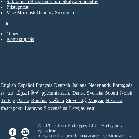
Súkromie a Bezpečnosť pre Školy a Študentov
Prístupnosť
Vaše Možnosti Ochrany Súkromia
o
O nás
Kontaktuj nás
English
Español
Français
Deutsch
Italiana
Nederlands
Português
עברית
العَرَبِيَّة
हिन्दी
ру́сский язы́к
Dansk
Svenska
Suomi
Norsk
Türkçe
Polski
Româna
Ceština
Slovenský
Magyar
Hrvatski
български
Lietuvos
Slovenščina
Latvijas
eesti
© 2026 - Clever Prototypes, LLC - Všetky práva
vyhradené.
StoryboardThat je ochranná známka spoločnosti
Clever