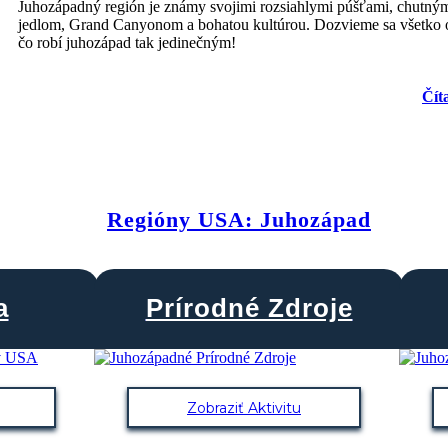
Juhozápadný región je známy svojimi rozsiahlymi púšťami, chutný
jedlom, Grand Canyonom a bohatou kultúrou. Dozvieme sa všetko 
čo robí juhozápad tak jedinečným!
Čít
Regióny USA: Juhozápad
a
Prírodné Zdroje
Zobraziť Aktivitu