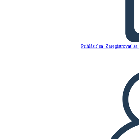
Juhozápadná Pohľadnica
Skopírujte tento
Storyboard
Prihlásiť sa
Zaregistrovať sa 
VYTVORIŤ STORYBOARD
Skopírujte tento
Storyboard
VYTVORIŤ STORYBOARD
PREHRAŤ PREZENTÁCIU
ČÍTAJ MI