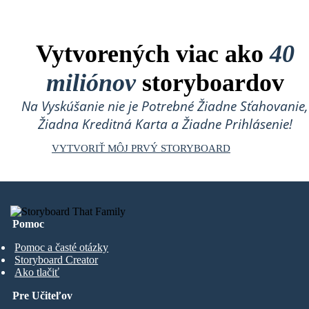
Vytvorených viac ako
40
miliónov
storyboardov
Na Vyskúšanie nie je Potrebné Žiadne Sťahovanie,
Žiadna Kreditná Karta a Žiadne Prihlásenie!
VYTVORIŤ MÔJ PRVÝ STORYBOARD
Pomoc
Pomoc a časté otázky
Storyboard Creator
Ako tlačiť
Pre Učiteľov