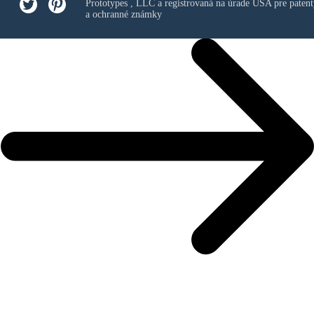
Prototypes , LLC
a registrovaná na úrade USA pre patent
a ochranné známky