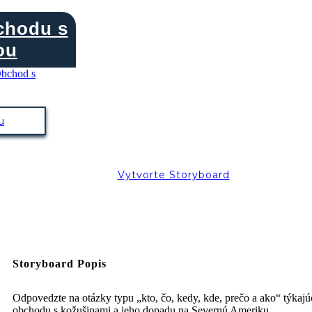
chodu s
ou
u
Vytvorte Storyboard
Storyboard Popis
Odpovedzte na otázky typu „kto, čo, kedy, kde, prečo a ako“ týkajú
obchodu s kožušinami a jeho dopadu na Severnú Ameriku.