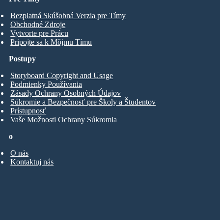
Bezplatná Skúšobná Verzia pre Tímy
Obchodné Zdroje
Vytvorte pre Prácu
Pripojte sa k Môjmu Tímu
Postupy
Storyboard Copyright and Usage
Podmienky Používania
Zásady Ochrany Osobných Údajov
Súkromie a Bezpečnosť pre Školy a Študentov
Prístupnosť
Vaše Možnosti Ochrany Súkromia
o
O nás
Kontaktuj nás