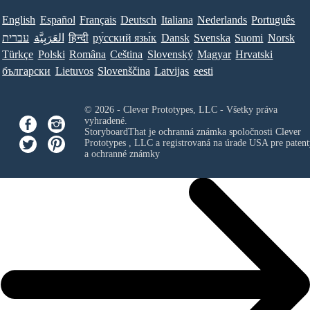
English
Español
Français
Deutsch
Italiana
Nederlands
Português
עברית
العَرَبِيَّة
हिन्दी
ру́сский язы́к
Dansk
Svenska
Suomi
Norsk
Türkçe
Polski
Româna
Ceština
Slovenský
Magyar
Hrvatski
български
Lietuvos
Slovenščina
Latvijas
eesti
© 2026 - Clever Prototypes, LLC - Všetky práva
vyhradené.
StoryboardThat je ochranná známka spoločnosti
Clever
Prototypes , LLC
a registrovaná na úrade USA pre patent
a ochranné známky