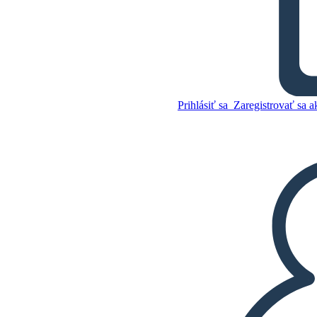
Kanada Obchod s
Kožušinami 5 W
Prihlásiť sa
Zaregistrovať sa a
Skopírujte tento
Storyboard
VYTVORIŤ STORYBOARD
Skopírujte tento
Storyboard
VYTVORIŤ STORYBOARD
PREHRAŤ PREZENTÁCIU
ČÍTAJ MI