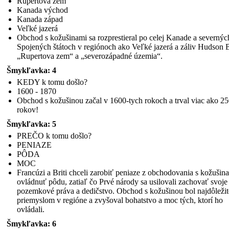
Rupertova zem
Kanada východ
Kanada západ
Veľké jazerá
Obchod s kožušinami sa rozprestieral po celej Kanade a severnýc
Spojených štátoch v regiónoch ako Veľké jazerá a záliv Hudson 
„Rupertova zem“ a „severozápadné územia“.
Šmykľavka: 4
KEDY k tomu došlo?
1600 - 1870
Obchod s kožušinou začal v 1600-tych rokoch a trval viac ako 2
rokov!
Šmykľavka: 5
PREČO k tomu došlo?
PENIAZE
PÔDA
MOC
Francúzi a Briti chceli zarobiť peniaze z obchodovania s kožušin
ovládnuť pôdu, zatiaľ čo Prvé národy sa usilovali zachovať svoje
pozemkové práva a dedičstvo. Obchod s kožušinou bol najdôležit
priemyslom v regióne a zvyšoval bohatstvo a moc tých, ktorí ho
ovládali.
Šmykľavka: 6