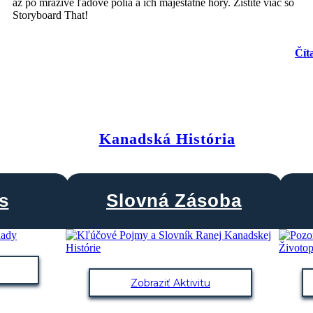
až po mrazivé ľadové polia a ich majestátne hory. Zistite viac so
Storyboard That!
Čít
Kanadská História
s
Slovná Zásoba
Zobraziť Aktivitu