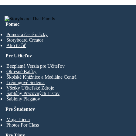
Pomoc
Pomoc a časté otázky
Storyboard Creator
Ako tlačiť
Pre Učiteľov
Bezplatná Verzia pre Učiteľov
Okresné Balíky
Školské Knižnice a Mediálne Centrá
Tréningové Sedenia
Všetky Učiteľské Zdroje
Šablóny Pracovných Listov
Šablóny Plagátov
Pre Študentov
Moja Trieda
Photos For Class
Pre Tímy