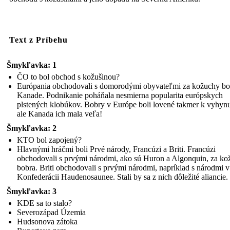
Text z Príbehu
Šmykľavka: 1
ČO to bol obchod s kožušinou?
Európania obchodovali s domorodými obyvateľmi za kožuchy bo
Kanade. Podnikanie poháňala nesmierna popularita európskych
plstených klobúkov. Bobry v Európe boli lovené takmer k vyhynu
ale Kanada ich mala veľa!
Šmykľavka: 2
KTO bol zapojený?
Hlavnými hráčmi boli Prvé národy, Francúzi a Briti. Francúzi
obchodovali s prvými národmi, ako sú Huron a Algonquin, za ko
bobra. Briti obchodovali s prvými národmi, napríklad s národmi v
Konfederácii Haudenosaunee. Stali by sa z nich dôležité aliancie.
Šmykľavka: 3
KDE sa to stalo?
Severozápad Územia
Hudsonova zátoka