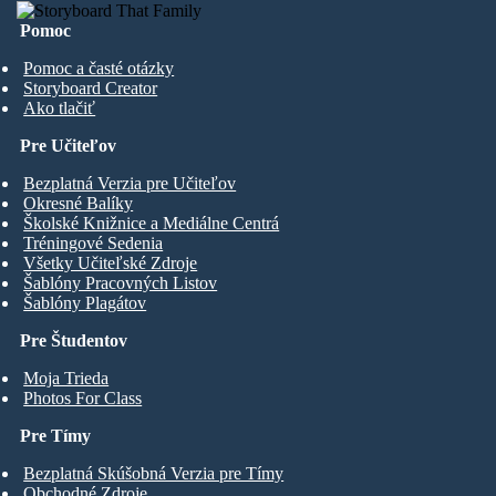
Pomoc
Pomoc a časté otázky
Storyboard Creator
Ako tlačiť
Pre Učiteľov
Bezplatná Verzia pre Učiteľov
Okresné Balíky
Školské Knižnice a Mediálne Centrá
Tréningové Sedenia
Všetky Učiteľské Zdroje
Šablóny Pracovných Listov
Šablóny Plagátov
Pre Študentov
Moja Trieda
Photos For Class
Pre Tímy
Bezplatná Skúšobná Verzia pre Tímy
Obchodné Zdroje