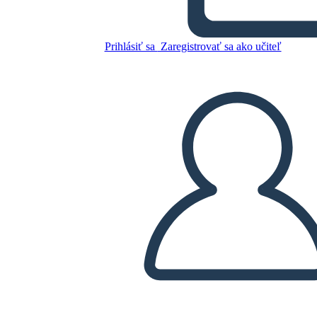
Prihlásiť sa
Zaregistrovať sa ako učiteľ
Nová Šablóna Interpunkcie
na Vytvorenie Stránky 2
Skopírujte tento Storyboard
VYTVORIŤ STORYBOARD
PREHRAŤ PREZENTÁCIU
ČÍTAJ MI