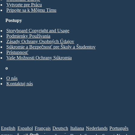
Vytvorte pre Prácu
Pripojte sa k Môjmu Tímu
Postupy
Storyboard Copyright and Usage
Podmienky Používania
Zásady Ochrany Osobných Údajov
Súkromie a Bezpečnosť pre Školy a Študentov
Prístupnosť
Vaše Možnosti Ochrany Súkromia
o
O nás
Kontaktuj nás
English
Español
Français
Deutsch
Italiana
Nederlands
Português