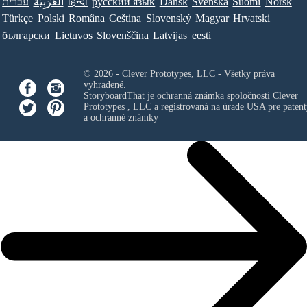
עברית
العَرَبِيَّة
हिन्दी
ру́сский язы́к
Dansk
Svenska
Suomi
Norsk
Türkçe
Polski
Româna
Ceština
Slovenský
Magyar
Hrvatski
български
Lietuvos
Slovenščina
Latvijas
eesti
© 2026 - Clever Prototypes, LLC - Všetky práva
vyhradené.
StoryboardThat je ochranná známka spoločnosti
Clever
Prototypes , LLC
a registrovaná na úrade USA pre patent
a ochranné známky