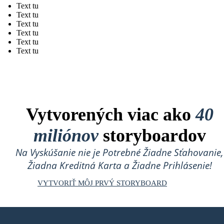
Text tu
Text tu
Text tu
Text tu
Text tu
Text tu
Vytvorených viac ako
40
miliónov
storyboardov
Na Vyskúšanie nie je Potrebné Žiadne Sťahovanie,
Žiadna Kreditná Karta a Žiadne Prihlásenie!
VYTVORIŤ MÔJ PRVÝ STORYBOARD