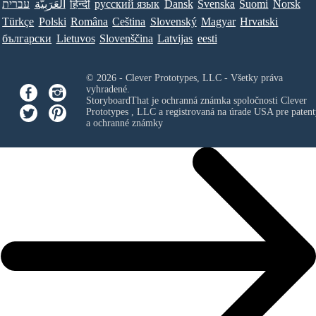
עברית
العَرَبِيَّة
हिन्दी
ру́сский язы́к
Dansk
Svenska
Suomi
Norsk
Türkçe
Polski
Româna
Ceština
Slovenský
Magyar
Hrvatski
български
Lietuvos
Slovenščina
Latvijas
eesti
© 2026 - Clever Prototypes, LLC - Všetky práva
vyhradené.
StoryboardThat je ochranná známka spoločnosti
Clever
Prototypes , LLC
a registrovaná na úrade USA pre patent
a ochranné známky