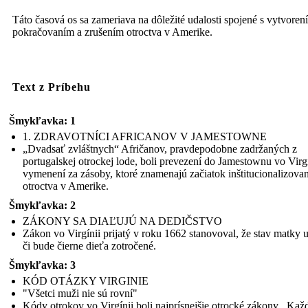
Táto časová os sa zameriava na dôležité udalosti spojené s vytvoren
pokračovaním a zrušením otroctva v Amerike.
Text z Príbehu
PROGRAMOVANIE EMANCIPÁCIE
54. REŽIM
Šmykľavka: 1
1. ZDRAVOTNÍCI AFRICANOV V JAMESTOWNE
„Dvadsať zvláštnych“ Afričanov, pravdepodobne zadržaných z
portugalskej otrockej lode, boli prevezení do Jamestownu vo Virgí
vymenení za zásoby, ktoré znamenajú začiatok inštitucionalizova
otroctva v Amerike.
„všetky osoby
držané ako otroci
Šmykľavka: 2
v ktoromkoľvek
štáte budú potom
ZÁKONY SA DIAĽUJÚ NA DEDIČSTVO
Janu
navždy slobodné.“
Zákon vo Virgínii prijatý v roku 1662 stanovoval, že stav matky u
„Moji dvaja synovia
či bude čierne dieťa zotročené.
statočne bojovali v
slávnom
Šmykľavka: 3
Massachusettskom
54. pluku v
KÓD OTÁZKY VIRGINIE
občianskej vojne!“
- Frederick Douglass
"Všetci muži nie sú rovní"
Kódy otrokov vo Virgínii boli najprísnejšie otrocké zákony . Kaž