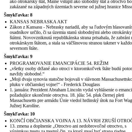
ako otrokársky štát, Maine vstúpil ako slobodný štát a otroctvo bo
zakázané na západných územiach severne od južnej hranice Misso
Šmykľavka: 8
KANSAS NEBRASKA AKT
Zákon z Kansasu - Nebrasky nariadil, aby sa ľudovým hlasovan
osadníkov určilo, či sa územia stanú slobodnými alebo otrokársk
štátmi. Novovzniknutá republikánska strana prisahala, že zabrán
otrokárskym štátom, a stala sa väčšinovou stranou takmer v každ
severnom štáte.
Šmykľavka: 9
PROGRAMOVANIE EMANCIPÁCIE 54. REŽIM
„všetky osoby držané ako otroci v ktoromkoľvek štáte budú pot
navždy slobodné.“
„Moji dvaja synovia statočne bojovali v slávnom Massachusettsk
pluku v občianskej vojne!“ - Frederick Douglass
1. januára: Prezident Abraham Lincoln vydal vyhlásenie o emanci
požadujúce ukončenie otroctva. 18. júla: 54. pluk čiernej pleti
Massachusetts pre armádu Únie viedol hrdinský útok na Fort Wag
Južnej Karolíne.
Šmykľavka: 10
KONČÍ OBČIANSKA VOJNA A 13. NÁVRH ZRUŠÍ OTRO
Legend
13. zmena a doplnenie „Otroctvo ani nedobrovoľné otroctvo, s
výnimkou trestu za trestný čin, za ktorý musí byť strana riadne