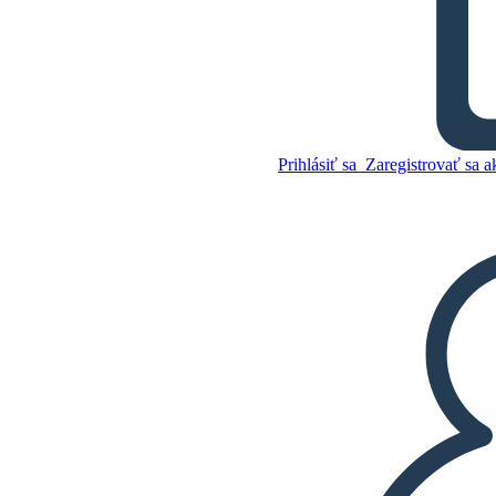
Otroctvo: Časová os
Prihlásiť sa
Zaregistrovať sa a
Skopírujte tento
Storyboard
VYTVORIŤ STORYBOARD
Skopírujte tento
Storyboard
VYTVORIŤ STORYBOARD
PREHRAŤ PREZENTÁCIU
ČÍTAJ MI