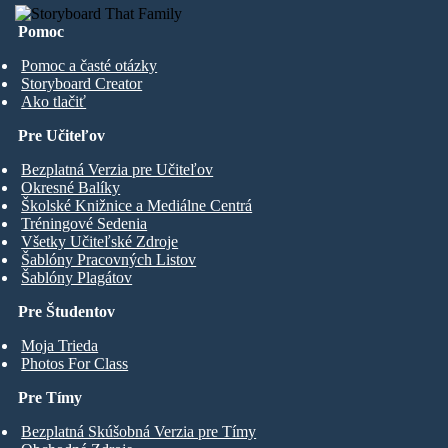
Pomoc
Pomoc a časté otázky
Storyboard Creator
Ako tlačiť
Pre Učiteľov
Bezplatná Verzia pre Učiteľov
Okresné Balíky
Školské Knižnice a Mediálne Centrá
Tréningové Sedenia
Všetky Učiteľské Zdroje
Šablóny Pracovných Listov
Šablóny Plagátov
Pre Študentov
Moja Trieda
Photos For Class
Pre Tímy
Bezplatná Skúšobná Verzia pre Tímy