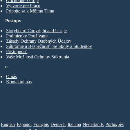
Obchodné Zdroje
Vytvorte pre Prácu
Pripojte sa k Môjmu Tímu
Postupy
Storyboard Copyright and Usage
Podmienky Používania
Zásady Ochrany Osobných Údajov
Súkromie a Bezpečnosť pre Školy a Študentov
Prístupnosť
Vaše Možnosti Ochrany Súkromia
o
O nás
Kontaktuj nás
English
Español
Français
Deutsch
Italiana
Nederlands
Português