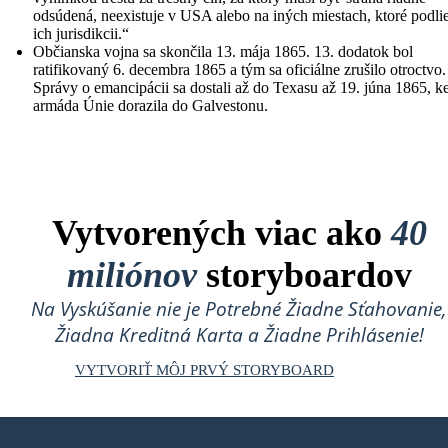
32 Years and 364 Days
odsúdená, neexistuje v USA alebo na iných miestach, ktoré podli
ich jurisdikcii.“
Time Break
Občianska vojna sa skončila 13. mája 1865. 13. dodatok bol
ratifikovaný 6. decembra 1865 a tým sa oficiálne zrušilo otroctvo.
Správy o emancipácii sa dostali až do Texasu až 19. júna 1865, k
Create your own at Storyboard That
armáda Únie dorazila do Galvestonu.
Vytvorených viac ako
40
miliónov
storyboardov
Na Vyskúšanie nie je Potrebné Žiadne Sťahovanie,
Žiadna Kreditná Karta a Žiadne Prihlásenie!
VYTVORIŤ MÔJ PRVÝ STORYBOARD