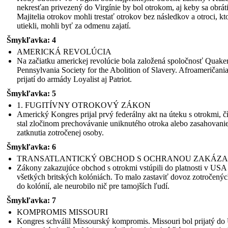
nekresťan privezený do Virgínie by bol otrokom, aj keby sa obráti
Majitelia otrokov mohli trestať otrokov bez následkov a otroci, kto
utiekli, mohli byť za odmenu zajatí.
1. januára:
Prezident Abraham Lincoln vydal vyhlásenie o
emancipácii požadujúce ukončenie otroctva.
Šmykľavka: 4
18. júla:
54.
pluk čiernej
pleti Massachusetts
pre armádu Únie
viedol hrdinský útok na Fort Wagner v Južnej Karolíne.
AMERICKÁ REVOLÚCIA
Na začiatku americkej revolúcie bola založená spoločnosť Quake
Pennsylvania Society for the Abolition of Slavery. Afroameričania
prijatí do armády Loyalist aj Patriot.
Šmykľavka: 5
1. FUGITÍVNY OTROKOVÝ ZÁKON
Americký Kongres prijal prvý federálny akt na úteku s otrokmi, č
stal zločinom prechovávanie uniknutého otroka alebo zasahovani
zatknutia zotročenej osoby.
Šmykľavka: 6
TRANSATLANTICKÝ OBCHOD S OCHRANOU ZAKÁZ
Zákony zakazujúce obchod s otrokmi vstúpili do platnosti v USA
všetkých britských kolóniách. To malo zastaviť dovoz zotročenýc
do kolónií, ale neurobilo nič pre tamojších ľudí.
Šmykľavka: 7
KOMPROMIS MISSOURI
Kongres schválil Missourský kompromis. Missouri bol prijatý do