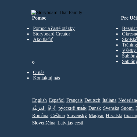
Pomoc
Pre Uči
Pomoc a časté otázky
Bezplat
Storyboard Creator
Okresn
Ako tlačiť
Školské
Trénin
Všetky 
Šablón
Šablóny
o
O nás
Kontaktuj nás
English
Español
Français
Deutsch
Italiana
Nederlan
العَرَبِيَّة
हिन्दी
ру́сский язы́к
Dansk
Svenska
Suomi
Româna
Ceština
Slovenský
Magyar
Hrvatski
бълга
Slovenščina
Latvijas
eesti