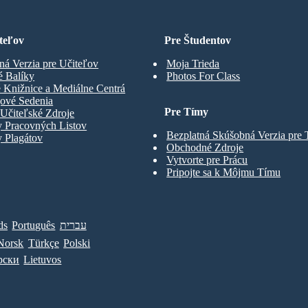
teľov
Pre Študentov
ná Verzia pre Učiteľov
Moja Trieda
é Balíky
Photos For Class
 Knižnice a Mediálne Centrá
gové Sedenia
Pre Tímy
Učiteľské Zdroje
y Pracovných Listov
Bezplatná Skúšobná Verzia pre
 Plagátov
Obchodné Zdroje
Vytvorte pre Prácu
Pripojte sa k Môjmu Tímu
ds
Português
עברית
Norsk
Türkçe
Polski
рски
Lietuvos