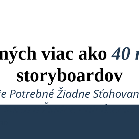
ných viac ako
40 
storyboardov
je Potrebné Žiadne Sťahovan
Karta a Žiadne Prihlásenie!
ARD