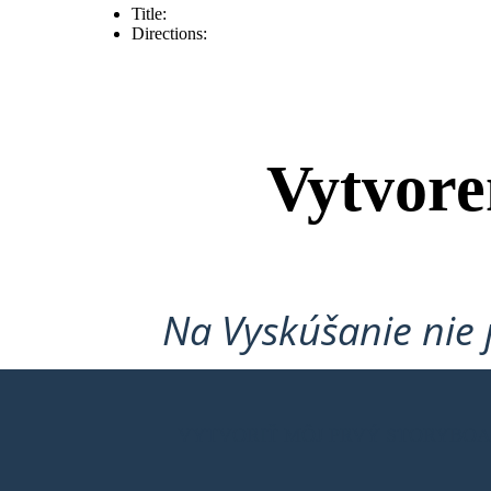
Title:
Directions:
Vytvore
Na Vyskúšanie nie 
VYTVORIŤ MÔJ PRVÝ STORYBO