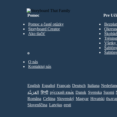
Pomoc
Pre Uči
Pomoc a časté otázky
Bezplat
Storyboard Creator
Okresn
Ako tlačiť
Školské
Trénin
Všetky 
Šablón
Šablóny
o
O nás
Kontaktuj nás
English
Español
Français
Deutsch
Italiana
Nederlan
العَرَبِيَّة
हिन्दी
ру́сский язы́к
Dansk
Svenska
Suomi
Româna
Ceština
Slovenský
Magyar
Hrvatski
бълга
Slovenščina
Latvijas
eesti