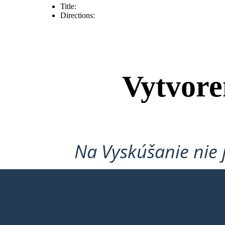
Title:
Directions:
Vytvore
Na Vyskúšanie nie 
VYTVORIŤ MÔJ PRVÝ STORYBO