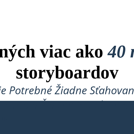
ných viac ako
40 
storyboardov
je Potrebné Žiadne Sťahovan
Karta a Žiadne Prihlásenie!
ARD