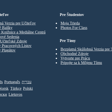
teľov
Pre Študentov
ná Verzia pre Učiteľov
Moja Trieda
é Balíky
Photos For Class
 Knižnice a Mediálne Centrá
gové Sedenia
Pre Tímy
Učiteľské Zdroje
y Pracovných Listov
Bezplatná Skúšobná Verzia pre
 Plagátov
Obchodné Zdroje
Vytvorte pre Prácu
Pripojte sa k Môjmu Tímu
ds
Português
עברית
Norsk
Türkçe
Polski
рски
Lietuvos