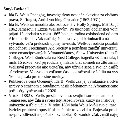
Šmykľavka: 1
Ida B. Wells Pedagóg, investigatívny novinár, aktivista za občian
práva, Suffragist, Anti-Lynching Crusader (1862-1931)
Ida B. Wells sa narodila ako zotročená v Holly Springs, MS 16. j
1862 Jamesovi a Lizzie Wellsovým. Po ukončení občianskej vojn
prijatí 13. dodatku v roku 1865 bola jej rodina oslobodená od otro
Afroameričania však naďalej čelili rasovej diskriminácii a násiliu,
vytváralo veľa prekážok úplnej rovnosti. Wellsovi rodičia pôsobil
spoločnosti Freedman's Aid Society a pomáhali založiť univerzitu
novo emancipovaných Afroameričanov, Shaw University (dnes R
College). Wells študovala na Rust College, tragédia však nastala,
mala 16 rokov, keď jej rodičia aj mladší brat zomreli na žltú zimni
Wellsová pracovala ako učiteľka, aby uživila seba a svojich ďalší
súrodencov. Vo svojom voľnom čase pokračovala v štúdiu na vys
škole a písala pre miestne noviny.
Pulitzerova cena Ocenený: Ida B. Wells „za jej vynikajúce a odv
správy o strašnom a brutálnom násilí páchanom na Afroameričan
počas éry lynčovania.“ 2020
V roku 1882 sa Wells presťahovala so svojimi súrodencami do
Tennessee, aby žila u svojej tety. Absolvovala kurzy na Fiskovej
univerzite a ďalej učila. V roku 1884 bola Wells kvôli svojej rase
fyzicky prinútená opustiť platené miesto vo vlaku. Bojovala proti
nespravodlivosti a spočiatku zvíťazila! Rozsudok však zrušil najv