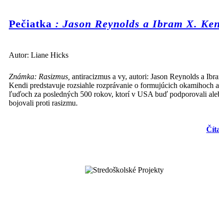
Pečiatka
: Jason Reynolds a Ibram X. Ke
Autor: Liane Hicks
Známka: Rasizmus,
antiracizmus a vy, autori: Jason Reynolds a Ibr
Kendi predstavuje rozsiahle rozprávanie o formujúcich okamihoch a
ľuďoch za posledných 500 rokov, ktorí v USA buď podporovali ale
bojovali proti rasizmu.
Čít