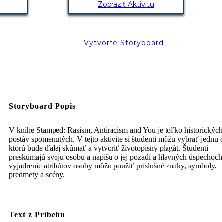
Zobraziť Aktivitu
Vytvorte Storyboard
Storyboard Popis
V knihe Stamped: Rasism, Antiracism and You je toľko historickýc
postáv spomenutých. V tejto aktivite si študenti môžu vybrať jednu 
ktorú bude ďalej skúmať a vytvoriť životopisný plagát. Študenti
preskúmajú svoju osobu a napíšu o jej pozadí a hlavných úspechoc
vyjadrenie atribútov osoby môžu použiť príslušné znaky, symboly,
predmety a scény.
Text z Príbehu