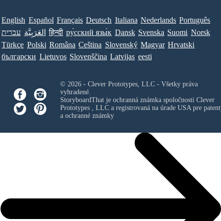
English
Español
Français
Deutsch
Italiana
Nederlands
Português
עברית
العَرَبِيَّة
हिन्दी
ру́сский язы́к
Dansk
Svenska
Suomi
Norsk
Türkçe
Polski
Româna
Ceština
Slovenský
Magyar
Hrvatski
български
Lietuvos
Slovenščina
Latvijas
eesti
© 2026 - Clever Prototypes, LLC - Všetky práva
vyhradené.
StoryboardThat je ochranná známka spoločnosti
Clever
Prototypes , LLC
a registrovaná na úrade USA pre patent
a ochranné známky