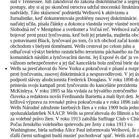
súd v Tennessee. Juh zakódoval do zákona diskriminačné a segre
postupy, aby si aj po skončení otroctva udržal mocenskú štruktúru
nadvlády. Táto skúsenosť podnietila Wellsovú k aktivizmu a
žurnalistike, keď dokumentovala problémy rasovej diskriminácie.
naďalej učila, písala články a dokonca vlastnila svoje vlastné novi
Slobodná reč v Memphise a svetlomet a Voľná reč. Wellsová zača
bojovať proti praxi lynčovania, keď boli jej priatelia, majitelia o
s potravinami Black, lynčovaní po tom, čo ich obchod začal kon
obchodom s bielymi doménami. Wells cestoval po celom juhu a
odhaľoval výskyt bieleho rasistického terorizmu páchaného na či
komunitách násilím a lynčovacími davmi. Jej Exposé és dať ju vo
vážnom nebezpečenstve a jej tlač kancelária bola zničená biele d
Wells sa presťahoval do New Yorku a pokračoval v písaní a rozp
proti lynčovaniu, rasovej diskriminácii a nespravodlivosti. V jej úsi
podporil slávny abolicionista Frederick Douglass. V roku 1898 
priniesla svoju kampaň proti lynčovaniu do kancelárie prezidenta
McKinleya. V roku 1895 sa Ida vydala za bývalého zotročeného
človeka a redaktora novín Ferdinanda Barnetta a mali štyri deti. Je
krížová výprava za rovnaké práva pokračovala a v roku 1896 zalo
Wells Národné združenie farebných žien a v roku 1909 bola jedn
spoluzakladateliek NAACP. Wells sa presťahovala do Illinois a b
za volebné právo žien. V roku 1913 založila Suffrage Club v Chi
Počas ženského volebného sprievodu pre ženy z roku 1913 vo
Washingtone, biela sufistka Alice Paul informovala Wellsovú, že 
ďalší čierni sufragisti budú musieť pochodovať späť. Wells zúril a