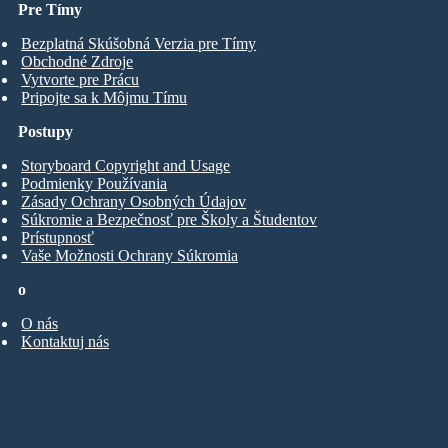
Pre Tímy
Bezplatná Skúšobná Verzia pre Tímy
Obchodné Zdroje
Vytvorte pre Prácu
Pripojte sa k Môjmu Tímu
Postupy
Storyboard Copyright and Usage
Podmienky Používania
Zásady Ochrany Osobných Údajov
Súkromie a Bezpečnosť pre Školy a Študentov
Prístupnosť
Vaše Možnosti Ochrany Súkromia
o
O nás
Kontaktuj nás