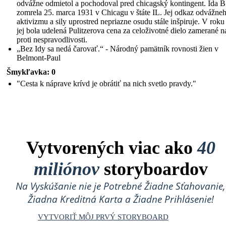
odvážne odmietol a pochodoval pred chicagský kontingent. Ida B
zomrela 25. marca 1931 v Chicagu v štáte IL. Jej odkaz odvážne
aktivizmu a sily uprostred nepriazne osudu stále inšpiruje. V rok
jej bola udelená Pulitzerova cena za celoživotné dielo zamerané n
proti nespravodlivosti.
„Bez Idy sa nedá čarovať.“ - Národný pamätník rovnosti žien v
Belmont-Paul
Šmykľavka: 0
"Cesta k náprave krívd je obrátiť na nich svetlo pravdy."
Vytvorených viac ako
40
miliónov
storyboardov
Na Vyskúšanie nie je Potrebné Žiadne Sťahovanie,
Žiadna Kreditná Karta a Žiadne Prihlásenie!
VYTVORIŤ MÔJ PRVÝ STORYBOARD