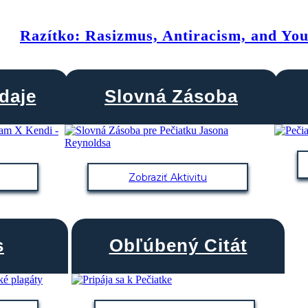
Razítko: Rasizmus, Antiracism, and Yo
daje
Slovná Zásoba
Zobraziť Aktivitu
s
Obľúbený Citát