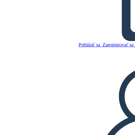
Porucha v Našich Hviezdach
Téma Skúmanie: Osud
Prihlásiť sa
Zaregistrovať sa 
Skopírujte tento
Storyboard
VYTVORIŤ STORYBOARD
Skopírujte tento
Storyboard
VYTVORIŤ STORYBOARD
PREHRAŤ PREZENTÁCIU
ČÍTAJ MI