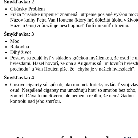
Šmykľavka: 2
Cisársky Problém
Fráza "cisárske utrpenie" znamená "utrpenie poslané vyššou moc
Názov knihy Petra Van Houtena (ktorý hrá dôležitú úlohu v život
Hazel a Gus) zdôrazňuje neschopnosť ľudí uniknúť utrpeniu.
Šmykľavka: 3
Moc
Rakovina
Dlhý život
Postavy sa zdajú byť v súlade s gréckou myšlienkou, že osud je 
hviezdami. Hazel hovorí, že ona a Augustus sú "milovníci hviez
prechodu" a Van Houten píše, že "chyba je v našich hviezdach".
Šmykľavka: 4
Gusove cigarety sú spôsob, ako mu metaforicky ovládať svoj vla
osud. Nespálené cigarety mu umožňujú hrať so smrťou bez toho,
zomrel. Dávajú mu dôveru, ale nemenia realitu, že nemá žiadnu
kontrolu nad jeho smrťou.