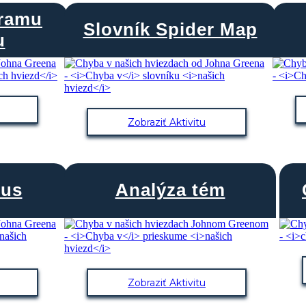
gramu
Slovník Spider Map
u
Zobraziť Aktivitu
mus
Analýza tém
Zobraziť Aktivitu