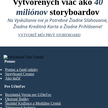
Vytvorených viac ako
40
miliónov
storyboardov
Na Vyskúšanie nie je Potrebné Žiadne Sťahovanie,
Žiadna Kreditná Karta a Žiadne Prihlásenie!
VYTVORIŤ MÔJ PRVÝ STORYBOARD
Pomoc
Pomoc a časté otázky
Storyboard Creator
Ako tlačiť
Pre Učiteľov
Bezplatná Verzia pre Učiteľov
Okresné Balíky
Školské Knižnice a Mediálne Centrá
Tréningové Sedenia