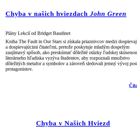
Chyba v našich hviezdach
John Green
Plány Lekcií od Bridget Baudinet
Kniha The Fault in Our Stars si získala priaznivcov medzi dospieva
a dospievajúcimi čitateľmi, pretože poskytuje mladým dospelým
zaujímavý spôsob, ako preskúmať dôležité otázky ľudskej skúsenost
literárneho hľadiska vyzýva študentov, aby rozpoznali množstvo
dôležitých metafor a symbolov a zároveň sledovali jemný vývoj pos
protagonistov.
Čít
Chyba v Našich Hviezd