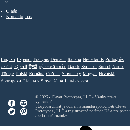
o
O nás
Kontaktuj nás
English
Español
Français
Deutsch
Italiana
Nederlands
Português
עברית
العَرَبِيَّة
हिन्दी
ру́сский язы́к
Dansk
Svenska
Suomi
Norsk
Türkçe
Polski
Româna
Ceština
Slovenský
Magyar
Hrvatski
български
Lietuvos
Slovenščina
Latvijas
eesti
© 2026 - Clever Prototypes, LLC - Všetky práva
vyhradené.
StoryboardThat je ochranná známka spoločnosti
Clever
Prototypes , LLC
a registrovaná na úrade USA pre patent
a ochranné známky