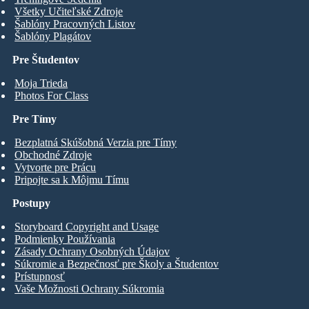
Všetky Učiteľské Zdroje
Šablóny Pracovných Listov
Šablóny Plagátov
Pre Študentov
Moja Trieda
Photos For Class
Pre Tímy
Bezplatná Skúšobná Verzia pre Tímy
Obchodné Zdroje
Vytvorte pre Prácu
Pripojte sa k Môjmu Tímu
Postupy
Storyboard Copyright and Usage
Podmienky Používania
Zásady Ochrany Osobných Údajov
Súkromie a Bezpečnosť pre Školy a Študentov
Prístupnosť
Vaše Možnosti Ochrany Súkromia