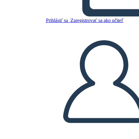
Prihlásiť sa
Zaregistrovať sa ako učiteľ
Šablóna cyklu so šípkami
Skopírujte tento Storyboard
VYTVORIŤ STORYBOARD
PREHRAŤ PREZENTÁCIU
ČÍTAJ MI