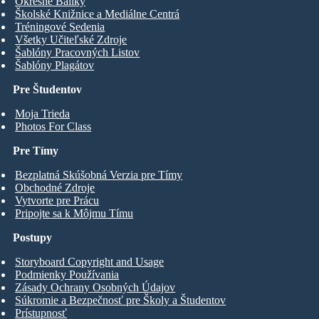
Okresné Balíky
Školské Knižnice a Mediálne Centrá
Tréningové Sedenia
Všetky Učiteľské Zdroje
Šablóny Pracovných Listov
Šablóny Plagátov
Pre Študentov
Moja Trieda
Photos For Class
Pre Tímy
Bezplatná Skúšobná Verzia pre Tímy
Obchodné Zdroje
Vytvorte pre Prácu
Pripojte sa k Môjmu Tímu
Postupy
Storyboard Copyright and Usage
Podmienky Používania
Zásady Ochrany Osobných Údajov
Súkromie a Bezpečnosť pre Školy a Študentov
Prístupnosť