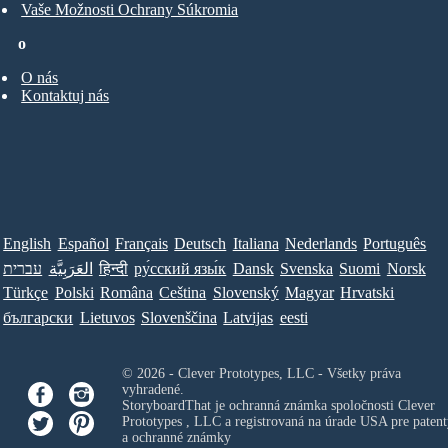
Vaše Možnosti Ochrany Súkromia
o
O nás
Kontaktuj nás
English
Español
Français
Deutsch
Italiana
Nederlands
Português
עברית
العَرَبِيَّة
हिन्दी
ру́сский язы́к
Dansk
Svenska
Suomi
Norsk
Türkçe
Polski
Româna
Ceština
Slovenský
Magyar
Hrvatski
български
Lietuvos
Slovenščina
Latvijas
eesti
© 2026 - Clever Prototypes, LLC - Všetky práva
vyhradené.
StoryboardThat je ochranná známka spoločnosti
Clever
Prototypes , LLC
a registrovaná na úrade USA pre patent
a ochranné známky