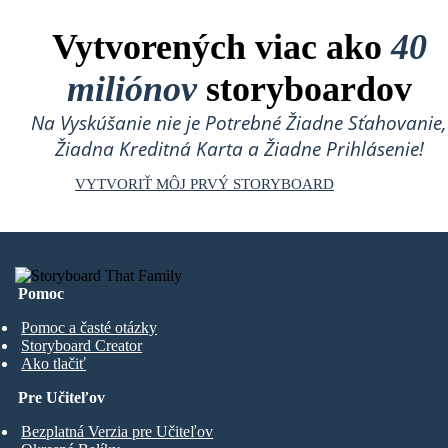
Vytvorených viac ako
40
miliónov
storyboardov
Na Vyskúšanie nie je Potrebné Žiadne Sťahovanie,
Žiadna Kreditná Karta a Žiadne Prihlásenie!
VYTVORIŤ MÔJ PRVÝ STORYBOARD
Pomoc
Pomoc a časté otázky
Storyboard Creator
Ako tlačiť
Pre Učiteľov
Bezplatná Verzia pre Učiteľov