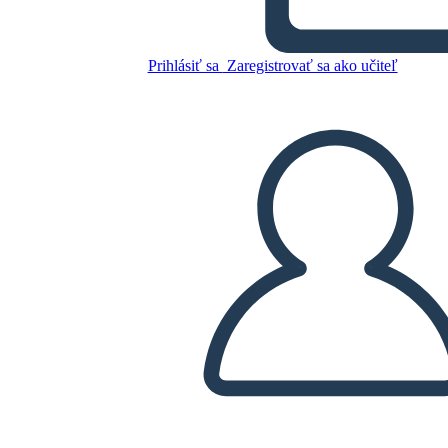
Skopírujte tento Storyboard
VYTVORIŤ STORYBOARD
Prihlásiť sa
Zaregistrovať sa ako učiteľ
PREHRAŤ PREZENTÁCIU
ČÍTAJ MI