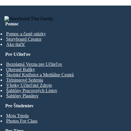
Pomoc
Pomoc a časté otázky
Storyboard Creator
Ako tlačiť
Pre Učiteľov
Bezplatná Verzia pre Učiteľov
Okresné Balíky
Školské Knižnice a Mediálne Centrá
Tréningové Sedenia
Všetky Učiteľské Zdroje
Šablóny Pracovných Listov
Šablóny Plagátov
Pre Študentov
Moja Trieda
Photos For Class
Pre Tímy