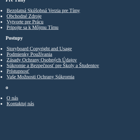
Bezplatná Skúšobná Verzia pre Tímy
Obchodné Zdroje
Vytvorte pre Prácu
Pripojte sa k Môjmu Tímu
Postupy
Storyboard Copyright and Usage
Podmienky Používania
Zásady Ochrany Osobných Údajov
Súkromie a Bezpečnosť pre Školy a Študentov
Prístupnosť
Vaše Možnosti Ochrany Súkromia
o
O nás
Kontaktuj nás