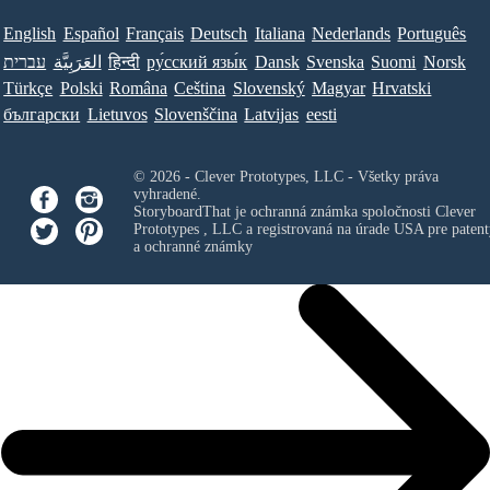
English
Español
Français
Deutsch
Italiana
Nederlands
Português
עברית
العَرَبِيَّة
हिन्दी
ру́сский язы́к
Dansk
Svenska
Suomi
Norsk
Türkçe
Polski
Româna
Ceština
Slovenský
Magyar
Hrvatski
български
Lietuvos
Slovenščina
Latvijas
eesti
© 2026 - Clever Prototypes, LLC - Všetky práva
vyhradené.
StoryboardThat je ochranná známka spoločnosti
Clever
Prototypes , LLC
a registrovaná na úrade USA pre patent
a ochranné známky