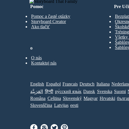
Pomoc
Pre Uči
Pomoc a časté otázky
Bezplat
Storyboard Creator
Okresn
Ako tlačiť
Školské
Trénin
Všetky 
Šablón
Šablóny
o
O nás
Kontaktuj nás
English
Español
Français
Deutsch
Italiana
Nederlan
العَرَبِيَّة
हिन्दी
ру́сский язы́к
Dansk
Svenska
Suomi
Româna
Ceština
Slovenský
Magyar
Hrvatski
бълга
Slovenščina
Latvijas
eesti