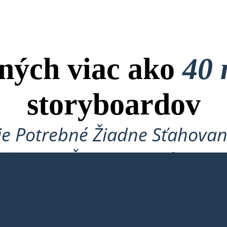
ných viac ako
40 
storyboardov
je Potrebné Žiadne Sťahovan
Karta a Žiadne Prihlásenie!
ARD