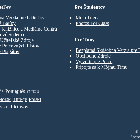
teľov
Pre Študentov
ná Verzia pre Učiteľov
Moja Trieda
é Balíky
Photos For Class
 Knižnice a Mediálne Centrá
gové Sedenia
Pre Tímy
Učiteľské Zdroje
y Pracovných Listov
Bezplatná Skúšobná Verzia pre
 Plagátov
Obchodné Zdroje
Vytvorte pre Prácu
Pripojte sa k Môjmu Tímu
ds
Português
עברית
Norsk
Türkçe
Polski
рски
Lietuvos
© 
Story