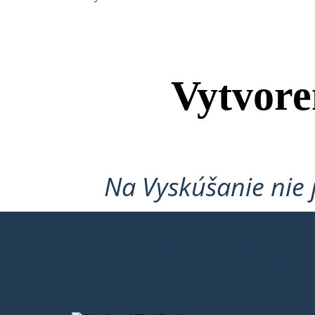
Vytvore
Na Vyskúšanie nie 
VYTVORIŤ MÔJ PRVÝ STORYBO