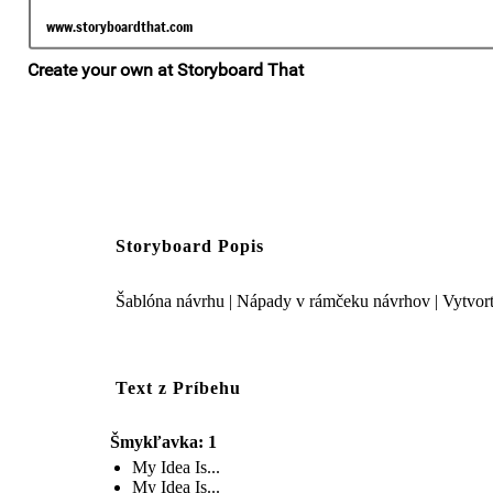
Storyboard Popis
Šablóna návrhu | Nápady v rámčeku návrhov | Vytvorte 
Text z Príbehu
Šmykľavka: 1
My Idea Is...
My Idea Is...