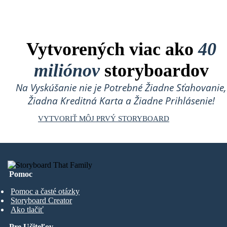
Vytvorených viac ako
40
miliónov
storyboardov
Na Vyskúšanie nie je Potrebné Žiadne Sťahovanie,
Žiadna Kreditná Karta a Žiadne Prihlásenie!
VYTVORIŤ MÔJ PRVÝ STORYBOARD
Pomoc
Pomoc a časté otázky
Storyboard Creator
Ako tlačiť
Pre Učiteľov