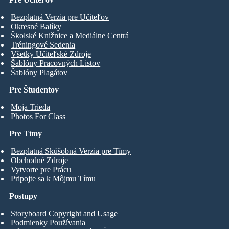
Bezplatná Verzia pre Učiteľov
Okresné Balíky
Školské Knižnice a Mediálne Centrá
Tréningové Sedenia
Všetky Učiteľské Zdroje
Šablóny Pracovných Listov
Šablóny Plagátov
Pre Študentov
Moja Trieda
Photos For Class
Pre Tímy
Bezplatná Skúšobná Verzia pre Tímy
Obchodné Zdroje
Vytvorte pre Prácu
Pripojte sa k Môjmu Tímu
Postupy
Storyboard Copyright and Usage
Podmienky Používania