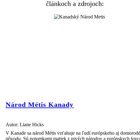
článkoch a zdrojoch:
Národ Métis Kanady
Autor: Liane Hicks
V Kanade sa národ Métis vzťahuje na ľudí európskeho aj domorod
pôvodu. Sú potomkami matiek z prvých národov a európskych lov