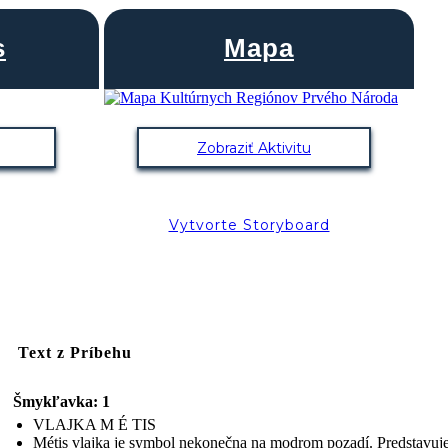
s
Mapa
Zobraziť Aktivitu
Vytvorte Storyboard
Text z Príbehu
Šmykľavka: 1
VLAJKA M É TIS
Métis vlajka je symbol nekonečna na modrom pozadí. Predstavuj