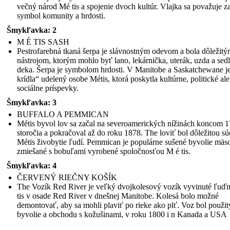
večný národ Mé tis a spojenie dvoch kultúr. Vlajka sa považuje z
symbol komunity a hrdosti.
Šmykľavka: 2
M É TIS SASH
Pestrofarebná tkaná šerpa je slávnostným odevom a bola dôležit
nástrojom, ktorým mohlo byť lano, lekárnička, uterák, uzda a sed
deka. Šerpa je symbolom hrdosti. V Manitobe a Saskatchewane j
krídla“ udelený osobe Métis, ktorá poskytla kultúrne, politické al
sociálne príspevky.
Šmykľavka: 3
BUFFALO A PEMMICAN
Métis byvol lov sa začal na severoamerických nížinách koncom 1
storočia a pokračoval až do roku 1878. The loviť bol dôležitou s
Métis živobytie ľudí. Pemmican je populárne sušené byvolie mäs
zmiešané s bobuľami vyrobené spoločnosťou M é tis.
Šmykľavka: 4
ČERVENÝ RIEČNY KOŠÍK
The Vozík Red River je veľký dvojkolesový vozík vyvinuté ľuď
tis v osade Red River v dnešnej Manitobe. Kolesá bolo možné
demontovať, aby sa mohli plaviť po rieke ako plť. Voz bol použit
byvolie a obchodu s kožušinami, v roku 1800 i n Kanada a USA