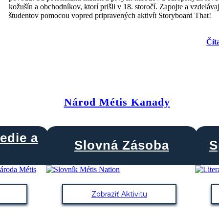
kožušín a obchodníkov, ktorí prišli v 18. storočí. Zapojte a vzdelávaj
študentov pomocou vopred pripravených aktivít Storyboard That!
Čít
Národ Métis Kanady
edie a
Slovná Zásoba
S
Zobraziť Aktivitu