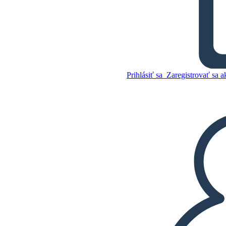
Slovník Metis Kanady
Skopírujte tento
Storyboard
Prihlásiť sa
Zaregistrovať sa a
VYTVORIŤ STORYBOARD
Skopírujte tento
Storyboard
VYTVORIŤ STORYBOARD
PREHRAŤ PREZENTÁCIU
ČÍTAJ MI