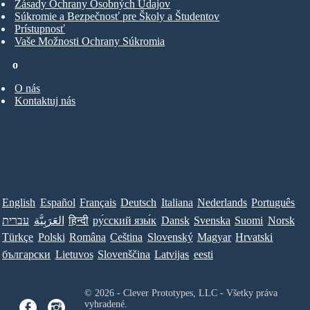
Zásady Ochrany Osobných Údajov
Súkromie a Bezpečnosť pre Školy a Študentov
Prístupnosť
Vaše Možnosti Ochrany Súkromia
o
O nás
Kontaktuj nás
English
Español
Français
Deutsch
Italiana
Nederlands
Português
עברית
العَرَبِيَّة
हिन्दी
ру́сский язы́к
Dansk
Svenska
Suomi
Norsk
Türkçe
Polski
Româna
Ceština
Slovenský
Magyar
Hrvatski
български
Lietuvos
Slovenščina
Latvijas
eesti
© 2026 - Clever Prototypes, LLC - Všetky práva
vyhradené.