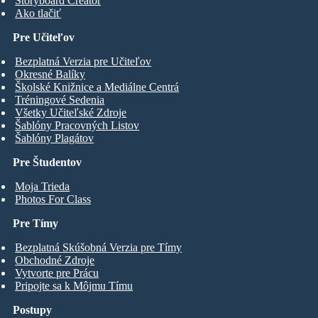
Storyboard Creator
Ako tlačiť
Pre Učiteľov
Bezplatná Verzia pre Učiteľov
Okresné Balíky
Školské Knižnice a Mediálne Centrá
Tréningové Sedenia
Všetky Učiteľské Zdroje
Šablóny Pracovných Listov
Šablóny Plagátov
Pre Študentov
Moja Trieda
Photos For Class
Pre Tímy
Bezplatná Skúšobná Verzia pre Tímy
Obchodné Zdroje
Vytvorte pre Prácu
Pripojte sa k Môjmu Tímu
Postupy