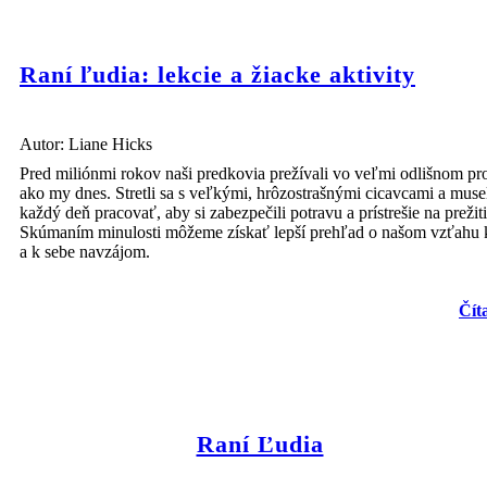
Raní ľudia: lekcie a žiacke aktivity
Autor: Liane Hicks
Pred miliónmi rokov naši predkovia prežívali vo veľmi odlišnom pro
ako my dnes. Stretli sa s veľkými, hrôzostrašnými cicavcami a muse
každý deň pracovať, aby si zabezpečili potravu a prístrešie na prežiti
Skúmaním minulosti môžeme získať lepší prehľad o našom vzťahu
a k sebe navzájom.
Čít
Raní Ľudia