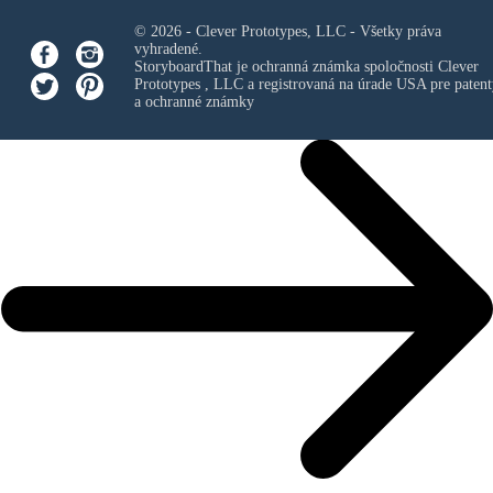
© 2026 - Clever Prototypes, LLC - Všetky práva
vyhradené.
StoryboardThat je ochranná známka spoločnosti
Clever
Prototypes , LLC
a registrovaná na úrade USA pre patent
a ochranné známky