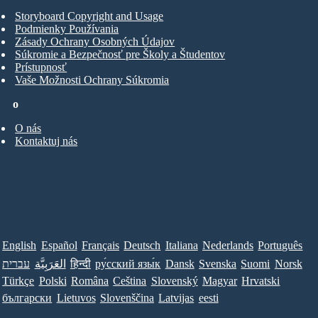
Storyboard Copyright and Usage
Podmienky Používania
Zásady Ochrany Osobných Údajov
Súkromie a Bezpečnosť pre Školy a Študentov
Prístupnosť
Vaše Možnosti Ochrany Súkromia
o
O nás
Kontaktuj nás
English
Español
Français
Deutsch
Italiana
Nederlands
Português
עברית
العَرَبِيَّة
हिन्दी
ру́сский язы́к
Dansk
Svenska
Suomi
Norsk
Türkçe
Polski
Româna
Ceština
Slovenský
Magyar
Hrvatski
български
Lietuvos
Slovenščina
Latvijas
eesti