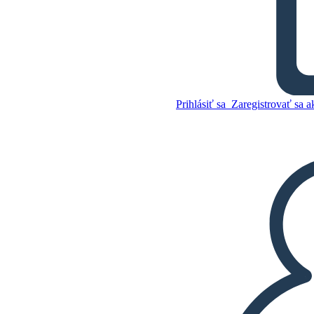
Slovník Raných Ľudí
Skopírujte tento
Prihlásiť sa
Zaregistrovať sa a
Storyboard
VYTVORIŤ STORYBOARD
Skopírujte tento
Storyboard
VYTVORIŤ STORYBOARD
PREHRAŤ PREZENTÁCIU
ČÍTAJ MI