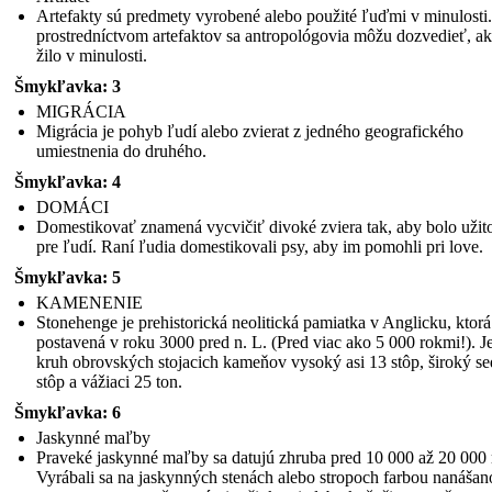
Artefakty sú predmety vyrobené alebo použité ľuďmi v minulosti
prostredníctvom artefaktov sa antropológovia môžu dozvedieť, ak
žilo v minulosti.
Šmykľavka: 3
MIGRÁCIA
Migrácia je pohyb ľudí alebo zvierat z jedného geografického
umiestnenia do druhého.
Šmykľavka: 4
DOMÁCI
Domestikovať znamená vycvičiť divoké zviera tak, aby bolo užit
pre ľudí. Raní ľudia domestikovali psy, aby im pomohli pri love.
Šmykľavka: 5
KAMENENIE
Stonehenge je prehistorická neolitická pamiatka v Anglicku, ktorá
postavená v roku 3000 pred n. L. (Pred viac ako 5 000 rokmi!). Je
kruh obrovských stojacich kameňov vysoký asi 13 stôp, široký s
stôp a vážiaci 25 ton.
Šmykľavka: 6
Jaskynné maľby
Praveké jaskynné maľby sa datujú zhruba pred 10 000 až 20 000 
Vyrábali sa na jaskynných stenách alebo stropoch farbou nanášan