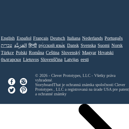
English
Español
Français
Deutsch
Italiana
Nederlands
Português
עברית
العَرَبِيَّة
हिन्दी
ру́сский язы́к
Dansk
Svenska
Suomi
Norsk
Türkçe
Polski
Româna
Ceština
Slovenský
Magyar
Hrvatski
български
Lietuvos
Slovenščina
Latvijas
eesti
© 2026 - Clever Prototypes, LLC - Všetky práva
vyhradené.
StoryboardThat je ochranná známka spoločnosti
Clever
Prototypes , LLC
a registrovaná na úrade USA pre patent
a ochranné známky