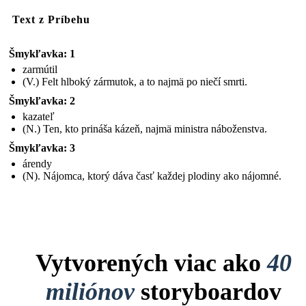
Text z Príbehu
Šmykľavka: 1
zarmútil
(V.) Felt hlboký zármutok, a to najmä po niečí smrti.
Šmykľavka: 2
kazateľ
(N.) Ten, kto prináša kázeň, najmä ministra náboženstva.
Šmykľavka: 3
árendy
(N). Nájomca, ktorý dáva časť každej plodiny ako nájomné.
Vytvorených viac ako
40
miliónov
storyboardov