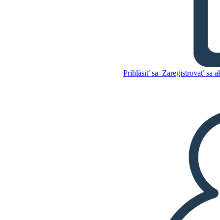
Sounder Vocabulary
Skopírujte tento
Storyboard
Prihlásiť sa
Zaregistrovať sa a
VYTVORIŤ STORYBOARD
Skopírujte tento
Storyboard
VYTVORIŤ STORYBOARD
PREHRAŤ PREZENTÁCIU
ČÍTAJ MI