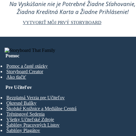
Na Vyskúšanie nie je Potrebné Žiadne Sťahovanie,
Žiadna Kreditná Karta a Žiadne Prihlásenie!
VYTVORIŤ MÔJ PRVÝ STORYBOARD
Pomoc
Pomoc a časté otázky
Storyboard Creator
Ako tlačiť
Pre Učiteľov
Bezplatná Verzia pre Učiteľov
Okresné Balíky
Školské Knižnice a Mediálne Centrá
Tréningové Sedenia
Všetky Učiteľské Zdroje
Šablóny Pracovných Listov
Šablóny Plagátov