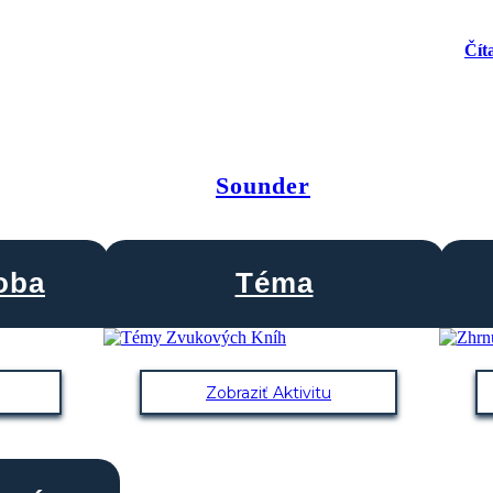
Čít
Sounder
oba
Téma
Zobraziť Aktivitu