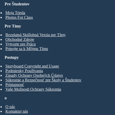
Pre Študentov
Moja Trieda
Photos For Class
Pre Tímy
Bezplatná Skúšobná Verzia pre Tímy
Obchodné Zdroje
Vytvorte pre Prácu
Pripojte sa k Môjmu Tímu
Postupy
Storyboard Copyright and Usage
Podmienky Používania
Zásady Ochrany Osobných Údajov
Súkromie a Bezpečnosť pre Školy a Študentov
Prístupnosť
Vaše Možnosti Ochrany Súkromia
o
O nás
Kontaktuj nás