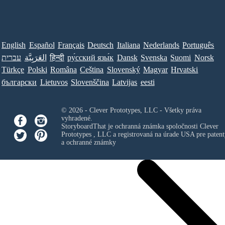
English
Español
Français
Deutsch
Italiana
Nederlands
Português
עברית
العَرَبِيَّة
हिन्दी
ру́сский язы́к
Dansk
Svenska
Suomi
Norsk
Türkçe
Polski
Româna
Ceština
Slovenský
Magyar
Hrvatski
български
Lietuvos
Slovenščina
Latvijas
eesti
© 2026 - Clever Prototypes, LLC - Všetky práva
vyhradené.
StoryboardThat je ochranná známka spoločnosti
Clever
Prototypes , LLC
a registrovaná na úrade USA pre patent
a ochranné známky