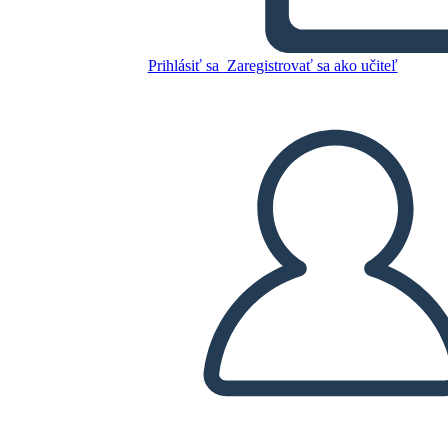
Skopírujte tento Storyboard
VYTVORIŤ STORYBOARD
Prihlásiť sa
Zaregistrovať sa ako učiteľ
PREHRAŤ PREZENTÁCIU
ČÍTAJ MI