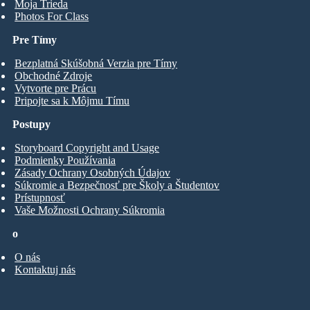
Moja Trieda
Photos For Class
Pre Tímy
Bezplatná Skúšobná Verzia pre Tímy
Obchodné Zdroje
Vytvorte pre Prácu
Pripojte sa k Môjmu Tímu
Postupy
Storyboard Copyright and Usage
Podmienky Používania
Zásady Ochrany Osobných Údajov
Súkromie a Bezpečnosť pre Školy a Študentov
Prístupnosť
Vaše Možnosti Ochrany Súkromia
o
O nás
Kontaktuj nás