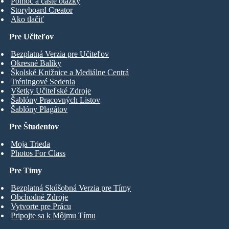
Pomoc a časté otázky
Storyboard Creator
Ako tlačiť
Pre Učiteľov
Bezplatná Verzia pre Učiteľov
Okresné Balíky
Školské Knižnice a Mediálne Centrá
Tréningové Sedenia
Všetky Učiteľské Zdroje
Šablóny Pracovných Listov
Šablóny Plagátov
Pre Študentov
Moja Trieda
Photos For Class
Pre Tímy
Bezplatná Skúšobná Verzia pre Tímy
Obchodné Zdroje
Vytvorte pre Prácu
Pripojte sa k Môjmu Tímu