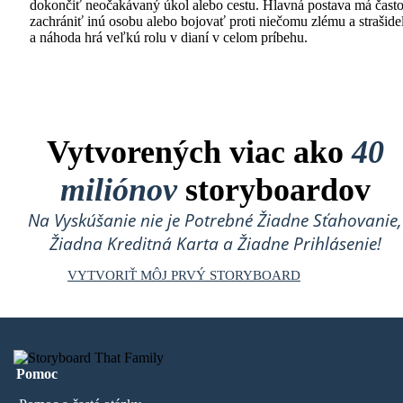
dokončiť neočakávaný úkol alebo cestu. Hlavná postava má čast
zachrániť inú osobu alebo bojovať proti niečomu zlému a strašid
a náhoda hrá veľkú rolu v dianí v celom príbehu.
Vytvorených viac ako
40
miliónov
storyboardov
Na Vyskúšanie nie je Potrebné Žiadne Sťahovanie,
Žiadna Kreditná Karta a Žiadne Prihlásenie!
VYTVORIŤ MÔJ PRVÝ STORYBOARD
Pomoc