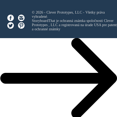
© 2026 - Clever Prototypes, LLC - Všetky práva
vyhradené.
StoryboardThat je ochranná známka spoločnosti
Clever
Prototypes , LLC
a registrovaná na úrade USA pre patent
a ochranné známky