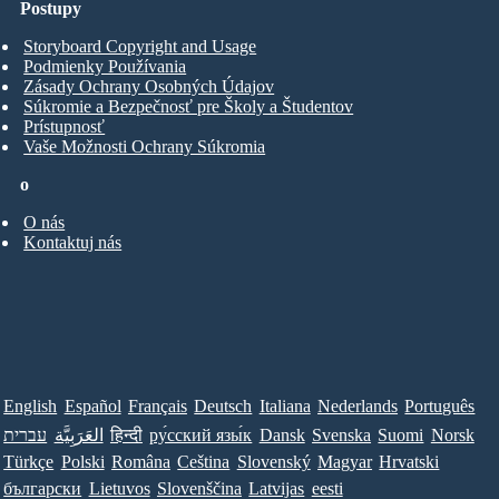
Postupy
Storyboard Copyright and Usage
Podmienky Používania
Zásady Ochrany Osobných Údajov
Súkromie a Bezpečnosť pre Školy a Študentov
Prístupnosť
Vaše Možnosti Ochrany Súkromia
o
O nás
Kontaktuj nás
English
Español
Français
Deutsch
Italiana
Nederlands
Português
עברית
العَرَبِيَّة
हिन्दी
ру́сский язы́к
Dansk
Svenska
Suomi
Norsk
Türkçe
Polski
Româna
Ceština
Slovenský
Magyar
Hrvatski
български
Lietuvos
Slovenščina
Latvijas
eesti