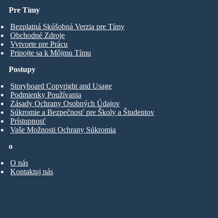
Pre Tímy
Bezplatná Skúšobná Verzia pre Tímy
Obchodné Zdroje
Vytvorte pre Prácu
Pripojte sa k Môjmu Tímu
Postupy
Storyboard Copyright and Usage
Podmienky Používania
Zásady Ochrany Osobných Údajov
Súkromie a Bezpečnosť pre Školy a Študentov
Prístupnosť
Vaše Možnosti Ochrany Súkromia
o
O nás
Kontaktuj nás