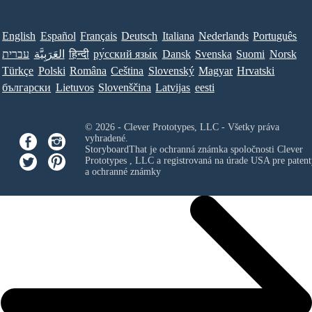
English
Español
Français
Deutsch
Italiana
Nederlands
Português
עברית
العَرَبِيَّة
हिन्दी
ру́сский язы́к
Dansk
Svenska
Suomi
Norsk
Türkçe
Polski
Româna
Ceština
Slovenský
Magyar
Hrvatski
български
Lietuvos
Slovenščina
Latvijas
eesti
© 2026 - Clever Prototypes, LLC - Všetky práva
vyhradené.
StoryboardThat je ochranná známka spoločnosti
Clever
Prototypes , LLC
a registrovaná na úrade USA pre patent
a ochranné známky