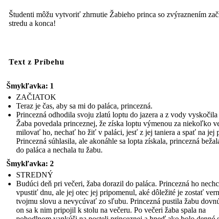
Študenti môžu vytvoriť zhrnutie Žabieho princa so zvýraznením zač
stredu a konca!
Text z Príbehu
Šmykľavka: 1
ZAČIATOK
Teraz je čas, aby sa mi do paláca, princezná.
Princezná odhodila svoju zlatú loptu do jazera a z vody vyskočila
Žaba povedala princeznej, že získa loptu výmenou za niekoľko ve
milovať ho, nechať ho žiť v paláci, jesť z jej taniera a spať na jej p
Princezná súhlasila, ale akonáhle sa lopta získala, princezná bežal
do paláca a nechala tu žabu.
Šmykľavka: 2
STREDNÝ
Budúci deň pri večeri, žaba dorazil do paláca. Princezná ho nechc
vpustiť dnu, ale jej otec jej pripomenul, aké dôležité je zostať ver
tvojmu slovu a nevycúvať zo sľubu. Princezná pustila žabu dovnú
on sa k nim pripojil k stolu na večeru. Po večeri žaba spala na
pohodlnom vankúši na posteli princeznej a hneď ako bolo denné s