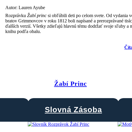
Autor: Lauren Ayube
Rozprávku
Žabí princ
si obľúbili deti po celom svete. Od vydania v
bratov Grimmovcov v roku 1812 boli napísané a prerozprávané tisí
ďalších verzií. Všetky zdieľajú hlavnú tému dodržať svoje sľuby a 
knihu podľa obalu.
Čít
Žabí Princ
Slovná Zásoba