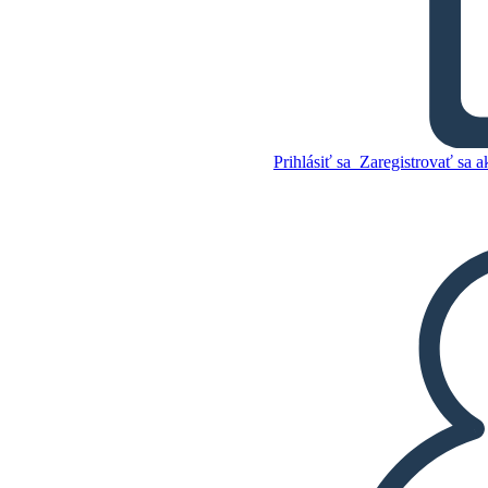
Zhrnutie Žabieho Princa
Skopírujte tento
Storyboard
Prihlásiť sa
Zaregistrovať sa a
VYTVORIŤ STORYBOARD
Skopírujte tento
Storyboard
VYTVORIŤ STORYBOARD
PREHRAŤ PREZENTÁCIU
ČÍTAJ MI