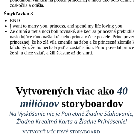
zoskočila a odišla.
Šmykľavka: 3
END
I want to marry you, princess, and spend my life loving you.
Že druhá a tretia noci boli rovnaké, ale keď sa princezná prebudil
nasledujúce ráno našla krásneho princa v čele postele. Princ pove
princeznej, že ho zlá víla zmenila na žabu a že princezná zlomila 
kúzlo tým, že ho nechala jesť a zostať s ňou. Princ povedal prince
že si ju chce vziať, a žili šťastne až do smrti.
Vytvorených viac ako
40
miliónov
storyboardov
Na Vyskúšanie nie je Potrebné Žiadne Sťahovanie,
Žiadna Kreditná Karta a Žiadne Prihlásenie!
VYTVORIŤ MÔJ PRVÝ STORYBOARD