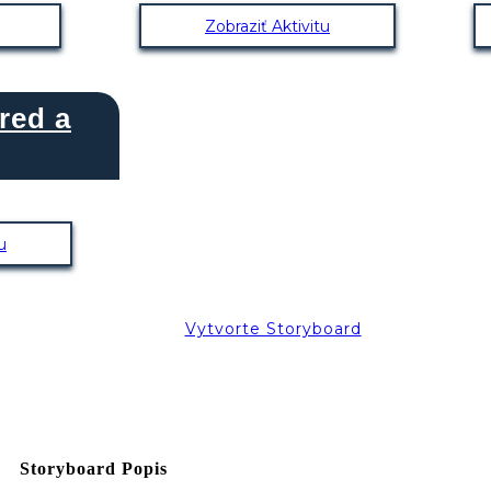
Zobraziť Aktivitu
red a
u
Vytvorte Storyboard
Storyboard Popis