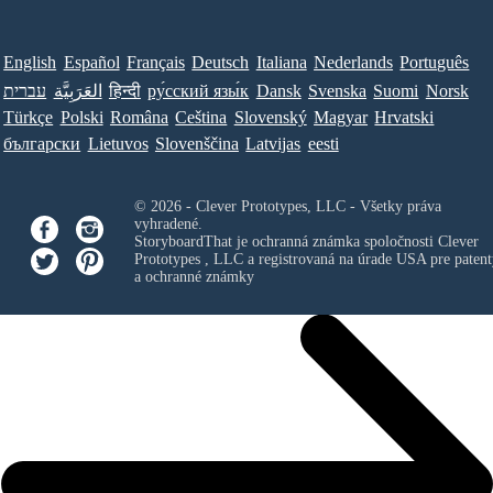
English
Español
Français
Deutsch
Italiana
Nederlands
Português
עברית
العَرَبِيَّة
हिन्दी
ру́сский язы́к
Dansk
Svenska
Suomi
Norsk
Türkçe
Polski
Româna
Ceština
Slovenský
Magyar
Hrvatski
български
Lietuvos
Slovenščina
Latvijas
eesti
© 2026 - Clever Prototypes, LLC - Všetky práva
vyhradené.
StoryboardThat je ochranná známka spoločnosti
Clever
Prototypes , LLC
a registrovaná na úrade USA pre patent
a ochranné známky