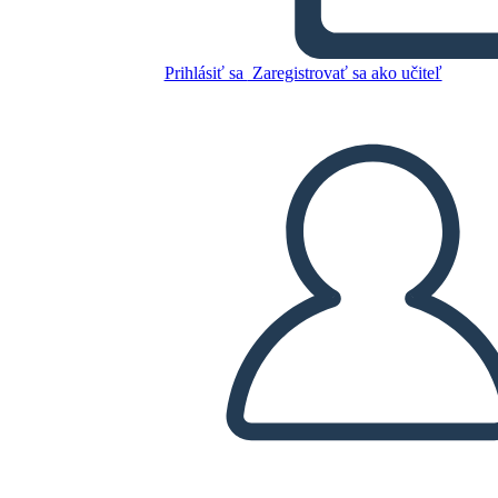
Prihlásiť sa
Zaregistrovať sa ako učiteľ
Skopírujte tento Storyboard
VYTVORIŤ STORYBOARD
PREHRAŤ PREZENTÁCIU
ČÍTAJ MI