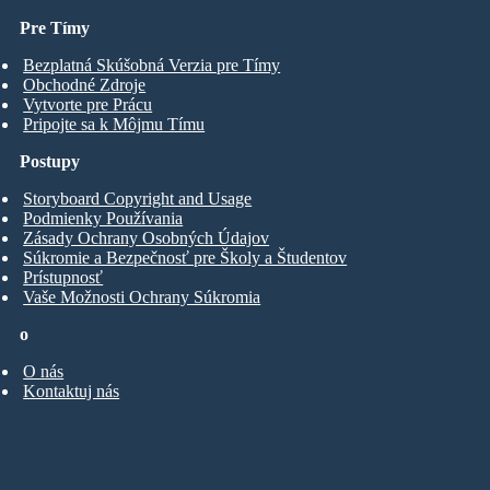
Pre Tímy
Bezplatná Skúšobná Verzia pre Tímy
Obchodné Zdroje
Vytvorte pre Prácu
Pripojte sa k Môjmu Tímu
Postupy
Storyboard Copyright and Usage
Podmienky Používania
Zásady Ochrany Osobných Údajov
Súkromie a Bezpečnosť pre Školy a Študentov
Prístupnosť
Vaše Možnosti Ochrany Súkromia
o
O nás
Kontaktuj nás