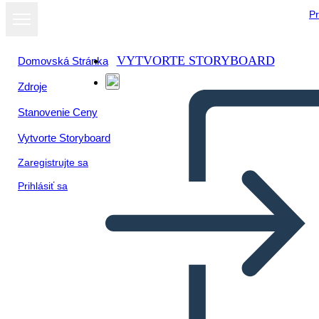
Pr
VYTVORTE STORYBOARD
Domovská Stránka
Zdroje
Zobraziť ako
Stanovenie Ceny
prezentáciu
Vytvorte Storyboard
Zaregistrujte sa
Prihlásiť sa
Opombe v Treh Stolpcih Brez
Vrstic