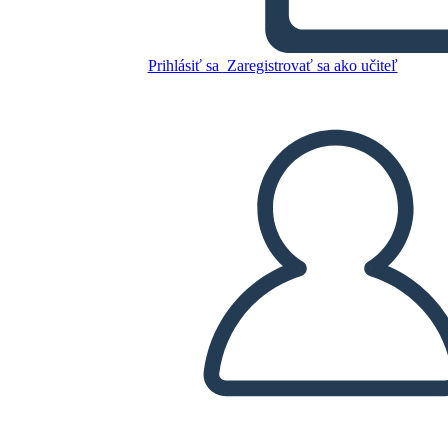
modernista
Prihlásiť sa
Zaregistrovať sa ako učiteľ
Skopírujte tento Storyboard
VYTVORIŤ STORYBOARD
PREHRAŤ PREZENTÁCIU
ČÍTAJ MI