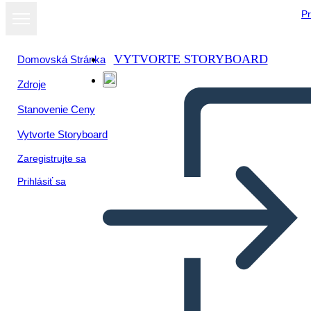
Pr
VYTVORTE STORYBOARD
Domovská Stránka
Zdroje
Zobraziť ako
Stanovenie Ceny
prezentáciu
Vytvorte Storyboard
Zaregistrujte sa
Prihlásiť sa
Historia sobre la literatura