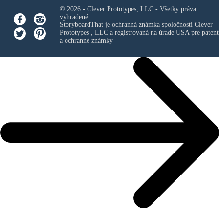
© 2026 - Clever Prototypes, LLC - Všetky práva
vyhradené.
StoryboardThat je ochranná známka spoločnosti
Clever
Prototypes , LLC
a registrovaná na úrade USA pre patent
a ochranné známky