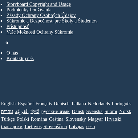
Storyboard Copyright and Usage
Podmienky Používania
Zásady Ochrany Osobných Údajov
Súkromie a Bezpečnosť pre Školy a Študentov
Prístupnosť
Vaše Možnosti Ochrany Súkromia
o
O nás
Kontaktuj nás
English
Español
Français
Deutsch
Italiana
Nederlands
Português
עברית
العَرَبِيَّة
हिन्दी
ру́сский язы́к
Dansk
Svenska
Suomi
Norsk
Türkçe
Polski
Româna
Ceština
Slovenský
Magyar
Hrvatski
български
Lietuvos
Slovenščina
Latvijas
eesti