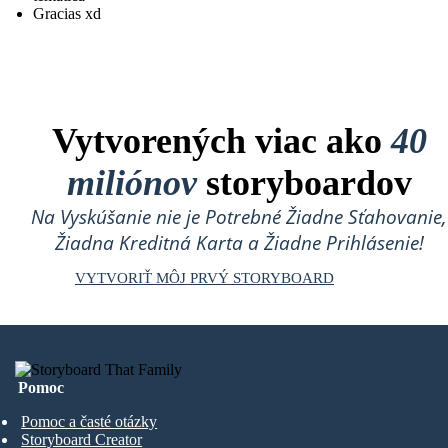
Gracias xd
Vytvorených viac ako
40
miliónov
storyboardov
Na Vyskúšanie nie je Potrebné Žiadne Sťahovanie,
Žiadna Kreditná Karta a Žiadne Prihlásenie!
VYTVORIŤ MÔJ PRVÝ STORYBOARD
Pomoc
Pomoc a časté otázky
Storyboard Creator