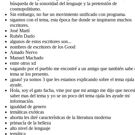
búsqueda de la sonoridad del lenguaje y la pretensión de
cosmopolitismo.
Sin embargo, no fue un movimiento unificado con programa.
sigamos con el tema, esta época fue donde se inspiraron muchos
escritores.
José Martí
Rubén Darío
algunos de estos escritores son...
nombres de escritores de los Good
Amado Nervo
Manuel Machado
entre otros xd
vagando por el pueblo me encontré a un amigo que también sabe 
tema se los presento.
¡guau! ya somos 3 que les estamos explicando sobre el tema ojala 
ayude.
Hola, soy el gato facha, vine por que mi amigo me dijo que neces
saber mas del tema y yo se un poco del tema ojala les ayude mi
información.
igualdad de genero
temáticas exóticas
ahorita les diré características de la literatura moderna
primacía de la belleza
alto nivel de lenguaje
temática