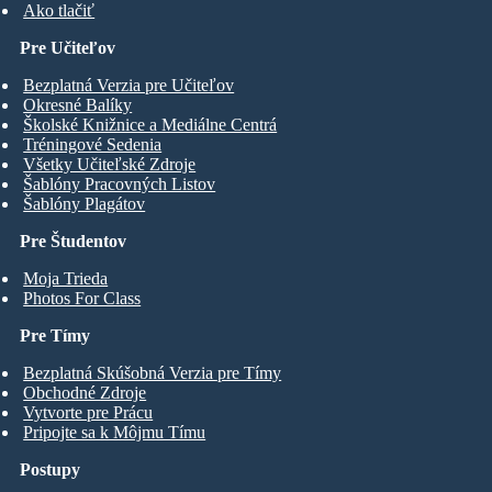
Ako tlačiť
Pre Učiteľov
Bezplatná Verzia pre Učiteľov
Okresné Balíky
Školské Knižnice a Mediálne Centrá
Tréningové Sedenia
Všetky Učiteľské Zdroje
Šablóny Pracovných Listov
Šablóny Plagátov
Pre Študentov
Moja Trieda
Photos For Class
Pre Tímy
Bezplatná Skúšobná Verzia pre Tímy
Obchodné Zdroje
Vytvorte pre Prácu
Pripojte sa k Môjmu Tímu
Postupy