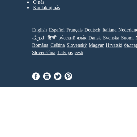
O nás
Kontaktuj nás
English
Español
Français
Deutsch
Italiana
Nederlan
العَرَبِيَّة
हिन्दी
ру́сский язы́к
Dansk
Svenska
Suomi
Româna
Ceština
Slovenský
Magyar
Hrvatski
бълга
Slovenščina
Latvijas
eesti