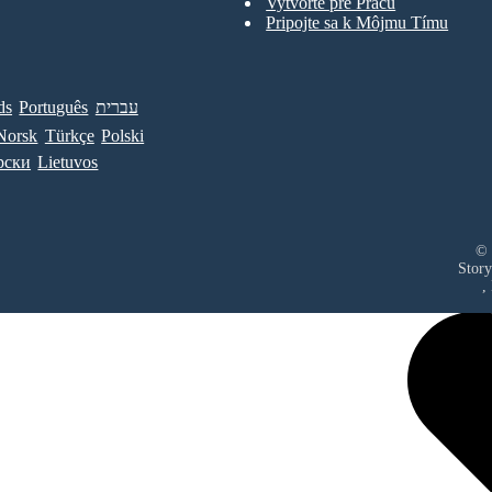
Vytvorte pre Prácu
Pripojte sa k Môjmu Tímu
ds
Português
עברית
Norsk
Türkçe
Polski
рски
Lietuvos
© 
Story
,