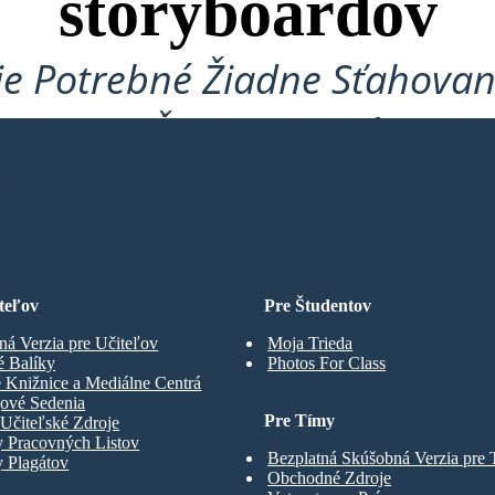
storyboardov
je Potrebné Žiadne Sťahovan
Karta a Žiadne Prihlásenie!
ARD
teľov
Pre Študentov
ná Verzia pre Učiteľov
Moja Trieda
é Balíky
Photos For Class
 Knižnice a Mediálne Centrá
gové Sedenia
Pre Tímy
Učiteľské Zdroje
y Pracovných Listov
Bezplatná Skúšobná Verzia pre
 Plagátov
Obchodné Zdroje