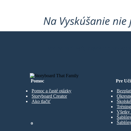
Na Vyskúšanie nie 
VYTVORIŤ MÔJ PRVÝ STORYBO
Pomoc
Pre Uči
Pomoc a časté otázky
Bezplat
Storyboard Creator
Okresn
Ako tlačiť
Školské
Trénin
Všetky 
Šablón
Šablóny
o