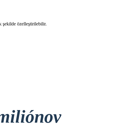
şekilde özelleştirilebilir.
miliónov