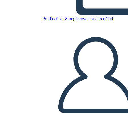
Skopírujte tento Storyboard
VYTVORIŤ STORYBOARD
Prihlásiť sa
Zaregistrovať sa ako učiteľ
PREHRAŤ PREZENTÁCIU
ČÍTAJ MI