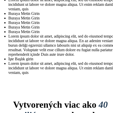
incididunt ut labore ve dolore magna aliqua. Ut enim reklam daml
veniam, quis
Buraya Metin Girin
Buraya Metin Girin
Buraya Metin Girin
Buraya Metin Girin
Buraya Metin Girin
Lorem ipsum dolor sit amet, adipiscing elit, sed do eiusmod temp
incididunt ut labore ve dolore magna aliqua. En az adenim veniam
burun deliği egzersizi ullamco labouris nisi ut aliquip ex ea com
resultsat. Voluptate velit esse cillum dolore eu fugiat nulla pariatur
reprehenderit içinde Duis aute irure dolor.
İşte Başlık girin
Lorem ipsum dolor sit amet, adipiscing elit, sed do eiusmod temp
incididunt ut labore ve dolore magna aliqua. Ut enim reklam daml
veniam, quis
Vytvorených viac ako
40