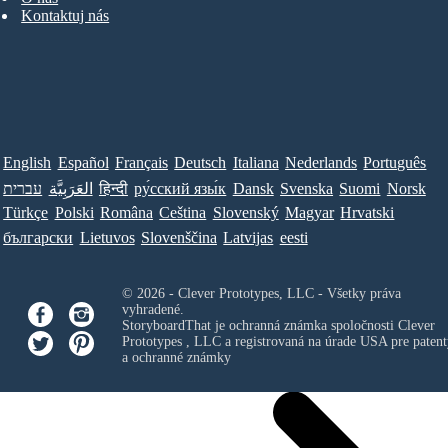
Kontaktuj nás
English
Español
Français
Deutsch
Italiana
Nederlands
Português
עברית
العَرَبِيَّة
हिन्दी
ру́сский язы́к
Dansk
Svenska
Suomi
Norsk
Türkçe
Polski
Româna
Ceština
Slovenský
Magyar
Hrvatski
български
Lietuvos
Slovenščina
Latvijas
eesti
© 2026 - Clever Prototypes, LLC - Všetky práva
vyhradené.
StoryboardThat je ochranná známka spoločnosti
Clever
Prototypes , LLC
a registrovaná na úrade USA pre patent
a ochranné známky