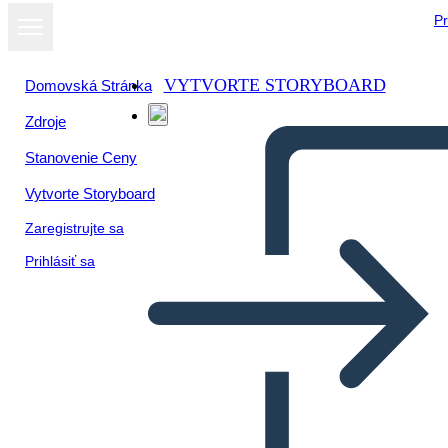
Pr
VYTVORTE STORYBOARD
Domovská Stránka
Zdroje
Stanovenie Ceny
Vytvorte Storyboard
Zaregistrujte sa
Prihlásiť sa
Kontrol Paneli Tel Çerçeve-2