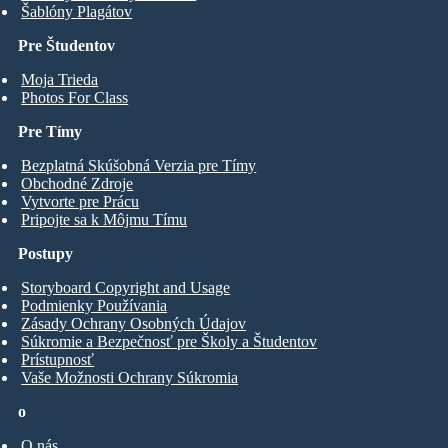
Šablóny Plagátov
Pre Študentov
Moja Trieda
Photos For Class
Pre Tímy
Bezplatná Skúšobná Verzia pre Tímy
Obchodné Zdroje
Vytvorte pre Prácu
Pripojte sa k Môjmu Tímu
Postupy
Storyboard Copyright and Usage
Podmienky Používania
Zásady Ochrany Osobných Údajov
Súkromie a Bezpečnosť pre Školy a Študentov
Prístupnosť
Vaše Možnosti Ochrany Súkromia
o
O nás