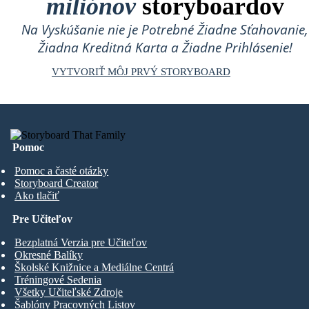
miliónov
storyboardov
Na Vyskúšanie nie je Potrebné Žiadne Sťahovanie,
Žiadna Kreditná Karta a Žiadne Prihlásenie!
VYTVORIŤ MÔJ PRVÝ STORYBOARD
Pomoc
Pomoc a časté otázky
Storyboard Creator
Ako tlačiť
Pre Učiteľov
Bezplatná Verzia pre Učiteľov
Okresné Balíky
Školské Knižnice a Mediálne Centrá
Tréningové Sedenia
Všetky Učiteľské Zdroje
Šablóny Pracovných Listov