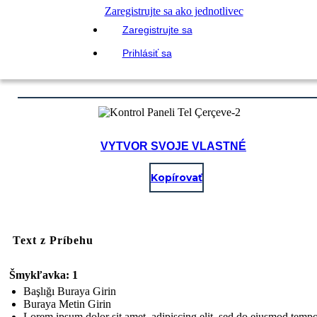
Zaregistrujte sa ako jednotlivec
Zaregistrujte sa
Prihlásiť sa
VYTVOR SVOJE VLASTNÉ
Kopírovať
Text z Príbehu
Šmykľavka: 1
Başlığı Buraya Girin
Buraya Metin Girin
Lorem ipsum dolor sit amet, adipiscing elit, sed do eiusmod temp