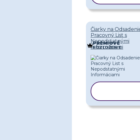
Čiarky na Odsadeni
Pracovný List s
Nepodstatnými
PRÉMIOVÉ
Informáciami
ROZLOŽENIE
KOPÍROVAŤ
ŠABLÓNU