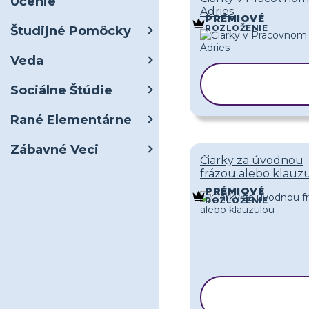
Učenie
Adries
PRÉMIOVÉ
ROZLOŽENIE
Študijné Pomôcky
Veda
KOPÍROVA
Sociálne Štúdie
ŠABLÓNU
Rané Elementárne
Zábavné Veci
Čiarky za úvodnou
frázou alebo klauz
PRÉMIOVÉ
ROZLOŽENIE
KOPÍROVAŤ
ŠABLÓNU