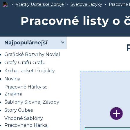
Všetky Učiteľské Zdroje
Svetové Jazyky
Pracovné l
Pracovné listy o 
Najpopulárnejší
Grafické Rozvrhy Noviel
Grafy Grafu Grafu
Kniha Jacket Projekty
Noviny
Pracovné Hárky so
Znakmi
Šablóny Slovnej Zásoby
Story Cubes
Vhodné Šablóny
Pracovného Hárka