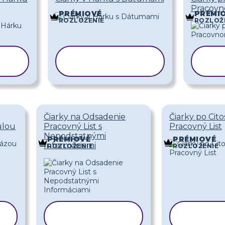
Pracovn
PRÉMIOVÉ
PRÉMI
ROZLOŽENIE
ROZLOŽ
Ť
KOPÍROVAŤ
K
ŠABLÓNU
Čiarky na Odsadenie
Čiarky po Cito
ulou
Pracovný List s
Pracovný List
Nepodstatnými
PRÉMIOVÉ
PRÉMIOVÉ
Informáciami
ROZLOŽENIE
ROZLOŽENIE
KOPÍROVAŤ
KOPÍ
ŠABLÓNU
ŠAB