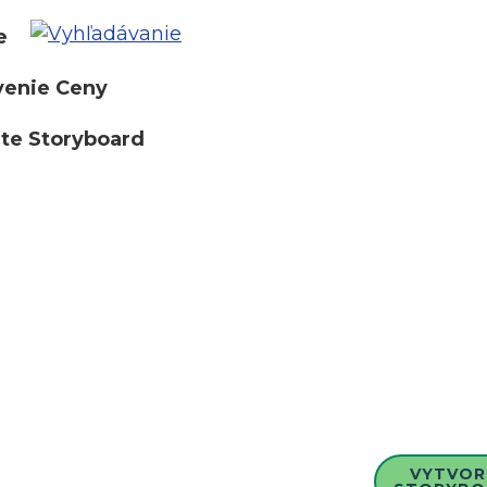
e
venie Ceny
te Storyboard
VYTVOR