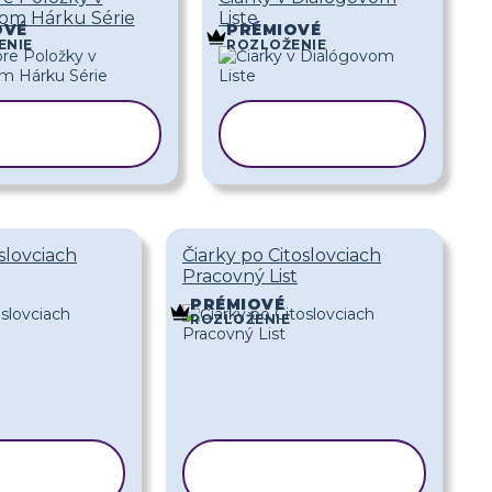
om Hárku Série
Liste
OVÉ
PRÉMIOVÉ
ENIE
ROZLOŽENIE
OPÍROVAŤ
KOPÍROVAŤ
ŠABLÓNU
ŠABLÓNU
slovciach
Čiarky po Citoslovciach
Pracovný List
PRÉMIOVÉ
ROZLOŽENIE
ROVAŤ
KOPÍROVAŤ
LÓNU
ŠABLÓNU