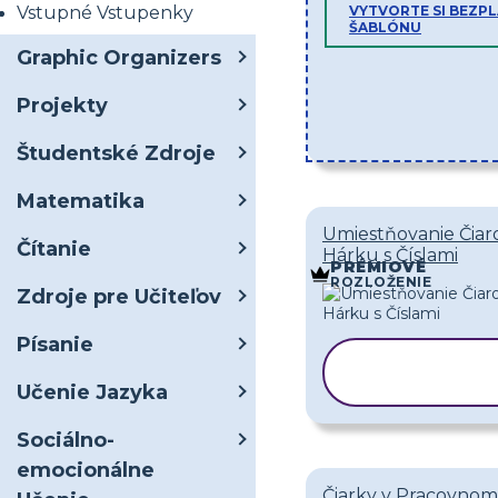
Vstupné Vstupenky
VYTVORTE SI BEZP
ŠABLÓNU
Graphic Organizers
Projekty
Študentské Zdroje
Matematika
Umiestňovanie Čiar
Čítanie
Hárku s Číslami
PRÉMIOVÉ
ROZLOŽENIE
Zdroje pre Učiteľov
Písanie
KOPÍROVAŤ
ŠABLÓNU
Učenie Jazyka
Sociálno-
emocionálne
Čiarky v Pracovno