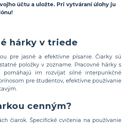
ojho účtu a uložte. Pri vytváraní úlohy ju
lónu!
é hárky v triede
ťou pre jasné a efektívne písanie. Čiarky sú
ostatné položky v zozname. Pracovné hárky s
a pomáhajú im rozvíjať silné interpunkčné
y prínosom pre študentov, efektívne používanie
útavým.
iarkou cenným?
ách čiarok. Špecifické cvičenia na používanie