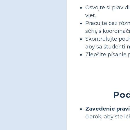
Osvojte si pravi
viet.
Pracujte cez rôzn
sérii, s koordin
Skontrolujte poc
aby sa študenti m
Zlepšite písanie
Pod
Zavedenie pravid
čiarok, aby ste i