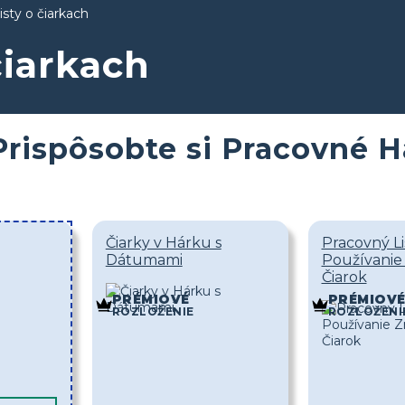
isty o čiarkach
čiarkach
Prispôsobte si Pracovné H
Čiarky v Hárku s
Pracovný Li
Dátumami
Používanie
Čiarok
PRÉMIOVÉ
PRÉMIOV
ROZLOŽENIE
ROZLOŽENI