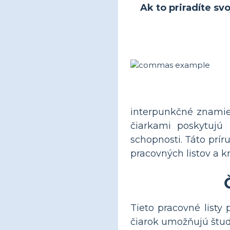
Ak to priradíte sv
interpunkčné znamien
čiarkami poskytujú 
schopnosti. Táto prír
pracovných listov a k
Tieto pracovné listy 
čiarok umožňujú štu