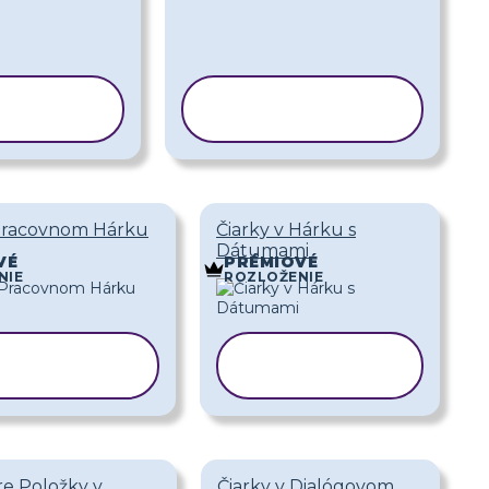
ÍROVAŤ
KOPÍROVAŤ
BLÓNU
ŠABLÓNU
 Pracovnom Hárku
Čiarky v Hárku s
Dátumami
VÉ
PRÉMIOVÉ
NIE
ROZLOŽENIE
OPÍROVAŤ
KOPÍROVAŤ
ŠABLÓNU
ŠABLÓNU
re Položky v
Čiarky v Dialógovom