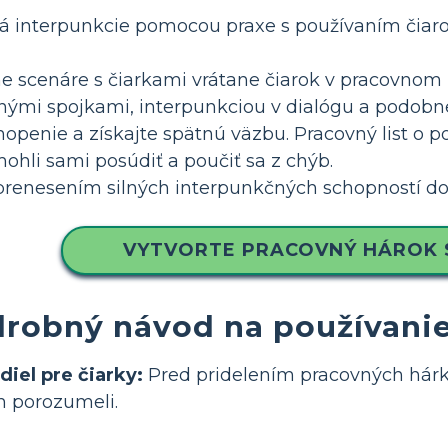
dlá interpunkcie pomocou praxe s používaním čiar
e scenáre s čiarkami vrátane čiarok v pracovnom l
ačnými spojkami, interpunkciou v dialógu a podobn
hopenie a získajte spätnú väzbu. Pracovný list o 
ohli sami posúdiť a poučiť sa z chýb.
 prenesením silných interpunkčných schopností do n
VYTVORTE PRACOVNÝ HÁROK 
robný návod na používanie
iel pre čiarky:
Pred pridelením pracovných hárko
ch porozumeli.