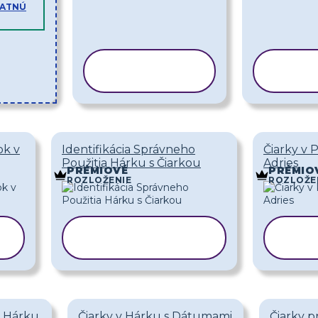
LATNÚ
KOPÍROVAŤ
KOP
ŠABLÓNU
ŠA
ok v
Identifikácia Správneho
Čiarky v
Použitia Hárku s Čiarkou
Adries
PRÉMIOVÉ
PRÉMIO
ROZLOŽENIE
ROZLOŽE
KOPÍROVAŤ
K
ŠABLÓNU
m Hárku
Čiarky v Hárku s Dátumami
Čiarky p