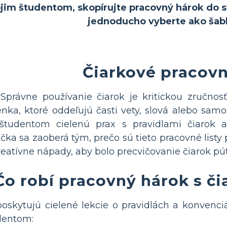
ojim študentom, skopírujte pracovný hárok do sv
jednoducho vyberte ako šab
Čiarkové pracovn
Správne používanie čiarok je kritickou zručnos
ka, ktoré oddeľujú časti vety, slová alebo sam
študentom cielenú prax s pravidlami čiarok 
učka sa zaoberá tým, prečo sú tieto pracovné list
reatívne nápady, aby bolo precvičovanie čiarok p
Čo robí pracovný hárok s č
poskytujú cielené lekcie o pravidlách a konvenci
dentom: