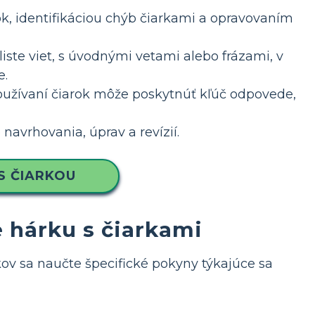
ok, identifikáciou chýb čiarkami a opravovaním
iste viet, s úvodnými vetami alebo frázami, v
e.
používaní čiarok môže poskytnúť kľúč odpovede,
avrhovania, úprav a revízií.
S ČIARKOU
 hárku s čiarkami
v sa naučte špecifické pokyny týkajúce sa