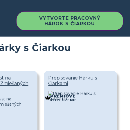
VYTVORTE PRACOVNÝ
HÁROK S ČIARKOU
árky s Čiarkou
st na
Prepisovanie Hárku s
 Zmiešaných
Čiarkami
É
PRÉMIOVÉ
E
ROZLOŽENIE