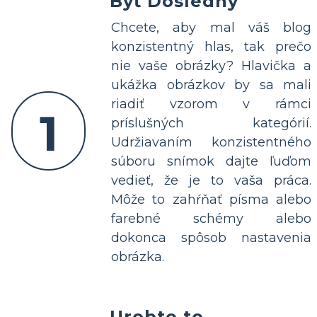
Byť Dôsledný
Chcete, aby mal váš blog
konzistentný hlas, tak prečo
nie vaše obrázky? Hlavička a
ukážka obrázkov by sa mali
riadiť vzorom v rámci
1
príslušných kategórií.
Udržiavaním konzistentného
súboru snímok dajte ľuďom
vedieť, že je to vaša práca.
Môže to zahŕňať písma alebo
farebné schémy alebo
dokonca spôsob nastavenia
obrázka.
Urobte to