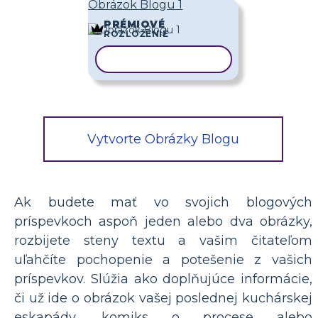
Obrázok Blogu 1
PRÉMIOVÉ
ROZLOŽENIE
KOPÍROVAŤ ŠABLÓNU
Vytvorte Obrázky Blogu
Ak budete mať vo svojich blogových
príspevkoch aspoň jeden alebo dva obrázky,
rozbijete steny textu a vašim čitateľom
uľahčíte pochopenie a potešenie z vašich
príspevkov. Slúžia ako doplňujúce informácie,
či už ide o obrázok vašej poslednej kuchárskej
eskapády, komiks o procese alebo