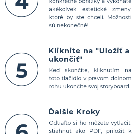
4
konkrétne obrázky a vykonáte
akékoľvek estetické zmeny,
ktoré by ste chceli. Možnosti
sú nekonečné!
Kliknite na "Uložiť a
ukončiť"
5
Keď skončíte, kliknutím na
toto tlačidlo v pravom dolnom
rohu ukončíte svoj storyboard.
Ďalšie Kroky
6
Odtiaľto si ho môžete vytlačiť,
stiahnuť ako PDF, priložiť k