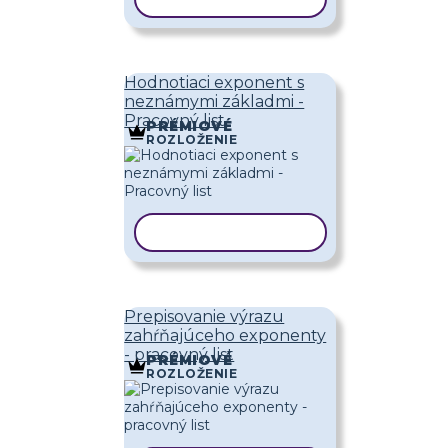
Hodnotiaci exponent s
neznámymi základmi -
Pracovný list
PRÉMIOVÉ
ROZLOŽENIE
KOPÍROVAŤ ŠABLÓNU
Prepisovanie výrazu
zahŕňajúceho exponenty
- pracovný list
PRÉMIOVÉ
ROZLOŽENIE