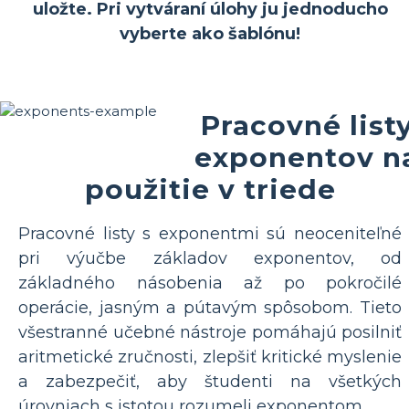
uložte. Pri vytváraní úlohy ju jednoducho
vyberte ako šablónu!
Pracovné list
exponentov n
použitie v triede
Pracovné listy s exponentmi sú neoceniteľné
pri výučbe základov exponentov, od
základného násobenia až po pokročilé
operácie, jasným a pútavým spôsobom. Tieto
všestranné učebné nástroje pomáhajú posilniť
aritmetické zručnosti, zlepšiť kritické myslenie
a zabezpečiť, aby študenti na všetkých
úrovniach s istotou rozumeli exponentom.