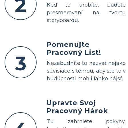
2
Keď to urobíte, budete
presmerovaní na tvorcu
storyboardu.
Pomenujte
Pracovný List!
3
Nezabudnite to nazvať nejako
súvisiace s témou, aby ste to v
budúcnosti mohli ľahko nájsť.
Upravte Svoj
Pracovný Hárok
Tu zahrniete pokyny,