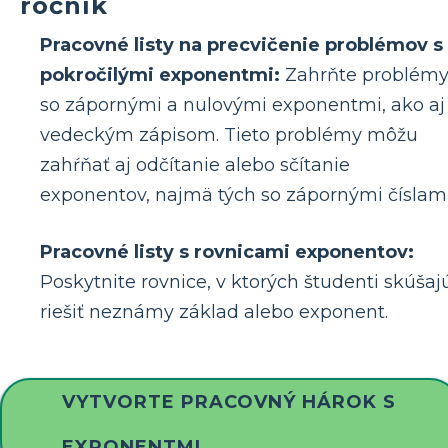
ročník
Pracovné listy na precvičenie problémov s
pokročilými exponentmi:
Zahrňte problém
so zápornými a nulovými exponentmi, ako aj
vedeckým zápisom. Tieto problémy môžu
zahŕňať aj odčítanie alebo sčítanie
exponentov, najmä tých so zápornými číslami
Pracovné listy s rovnicami exponentov:
Poskytnite rovnice, v ktorých študenti skúšaj
riešiť neznámy základ alebo exponent.
VYTVORTE PRACOVNÝ HÁROK S
EXPONENTMI