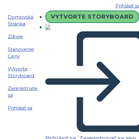
Prihlásiť s
VYTVORTE STORYBOARD
Domovská
Stránka
Zdroje
Stanovenie
Ceny
Vytvorte
Storyboard
Zaregistrujte
sa
Prihlásiť sa
Prihlásiť sa
Zaregistrovať sa ako