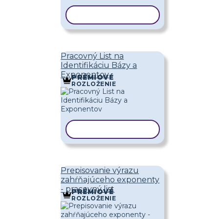
KOPÍROVAŤ ŠABLÓNU
Pracovný List na
Identifikáciu Bázy a
Exponentov
PRÉMIOVÉ
ROZLOŽENIE
KOPÍROVAŤ ŠABLÓNU
Prepisovanie výrazu
zahŕňajúceho exponenty
- pracovný list
PRÉMIOVÉ
ROZLOŽENIE