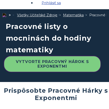
Prihlásiť sa
Všetky Učiteľské Zdroje
Matematika
Pracovné l
Pracovné listy o
mocninách do hodiny
matematiky
VYTVORTE PRACOVNÝ HÁROK S
EXPONENTMI
Prispôsobte Pracovné Hárky s
Exponentmi