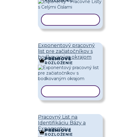
ROZLOŽENIE
KOPÍROVAŤ ŠABLÓNU
Exponentový pracovný
list pre začiatočníkov s
bodkovaným okrajom
PRÉMIOVÉ
ROZLOŽENIE
KOPÍROVAŤ ŠABLÓNU
Pracovný List na
Identifikáciu Bázy a
Exponentov
PRÉMIOVÉ
ROZLOŽENIE