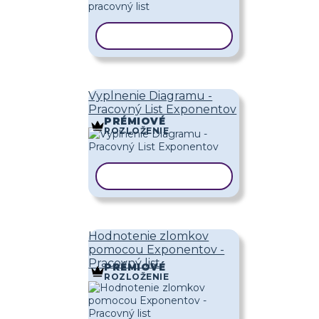
KOPÍROVAŤ ŠABLÓNU
Vyplnenie Diagramu -
Pracovný List Exponentov
PRÉMIOVÉ
ROZLOŽENIE
KOPÍROVAŤ ŠABLÓNU
Hodnotenie zlomkov
pomocou Exponentov -
Pracovný list
PRÉMIOVÉ
ROZLOŽENIE