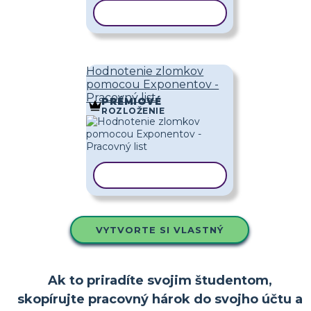
KOPÍROVAŤ ŠABLÓNU
Hodnotenie zlomkov
pomocou Exponentov -
Pracovný list
PRÉMIOVÉ
ROZLOŽENIE
KOPÍROVAŤ ŠABLÓNU
VYTVORTE SI VLASTNÝ
Ak to priradíte svojim študentom,
skopírujte pracovný hárok do svojho účtu a