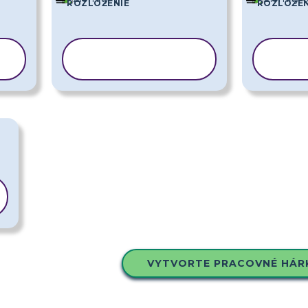
ROZLOŽENIE
ROZLOŽEN
KOPÍROVAŤ
KO
ŠABLÓNU
Š
VYTVORTE PRACOVNÉ HÁR