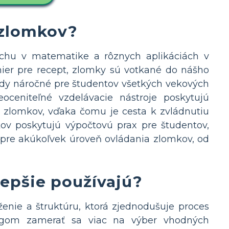
 zlomkov?
echu v matematike a rôznych aplikáciách v
mier pre recept, zlomky sú votkané do nášho
dy náročné pre študentov všetkých vekových
eoceniteľné vzdelávacie nástroje poskytujú
ti zlomkov, vďaka čomu je cesta k zvládnutiu
ov poskytujú výpočtovú prax pre študentov,
ne pre akúkoľvek úroveň ovládania zlomkov, od
lepšie používajú?
enie a štruktúru, ktorá zjednodušuje proces
gógom zamerať sa viac na výber vhodných