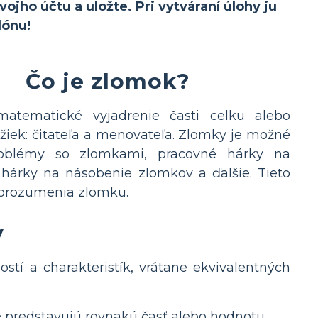
ojho účtu a uložte. Pri vytváraní úlohy ju
lónu!
Čo je zlomok?
atematické vyjadrenie časti celku alebo
žiek: čitateľa a menovateľa. Zlomky je možné
roblémy so zlomkami, pracovné hárky na
 hárky na násobenie zlomkov a ďalšie. Tieto
 porozumenia zlomku.
v
stí a charakteristík, vrátane ekvivalentných
 predstavujú rovnakú časť alebo hodnotu.