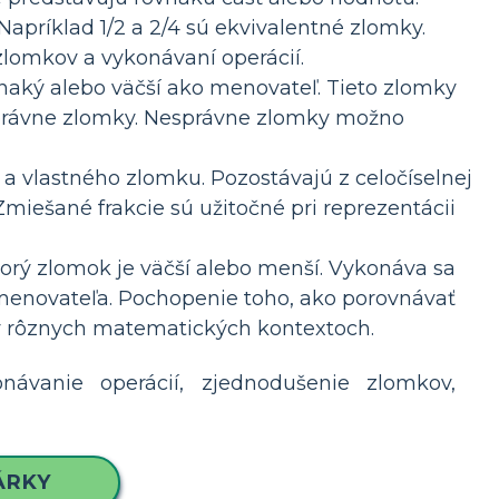
apríklad 1/2 a 2/4 sú ekvivalentné zlomky.
lomkov a vykonávaní operácií.
vnaký alebo väčší ako menovateľ. Tieto zlomky
esprávne zlomky. Nesprávne zlomky možno
 vlastného zlomku. Pozostávajú z celočíselnej
 Zmiešané frakcie sú užitočné pri reprezentácii
orý zlomok je väčší alebo menší. Vykonáva sa
menovateľa. Pochopenie toho, ako porovnávať
v rôznych matematických kontextoch.
ávanie operácií, zjednodušenie zlomkov,
ÁRKY