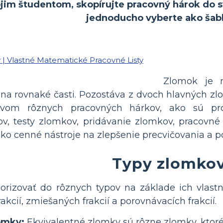
ojim študentom, skopírujte pracovný hárok do sv
jednoducho vyberte ako šab
Zlomok je m
na rovnaké časti. Pozostáva z dvoch hlavných zlo
ctvom rôznych pracovných hárkov, ako sú p
v, testy zlomkov, pridávanie zlomkov, pracovné
a ako cenné nástroje na zlepšenie precvičovania a
Typy zlomko
rizovať do rôznych typov na základe ich vlastno
rakcií, zmiešaných frakcií a porovnávacích frakcií.
omky:
Ekvivalentné zlomky sú rôzne zlomky, ktoré