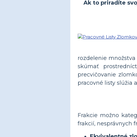
Ak to priradíte sv
rozdelenie množstva 
skúmať prostrední
precvičovanie zlomko
pracovné listy slúži
Frakcie možno katego
frakcií, nesprávnych f
Ekvivalentné zl