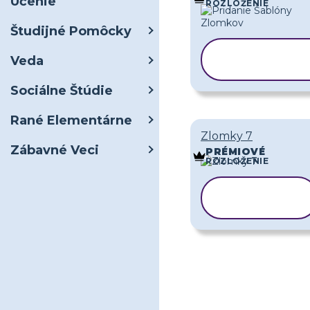
Učenie
ROZLOŽENIE
Študijné Pomôcky
KOPÍROVAŤ
Veda
ŠABLÓNU
Sociálne Štúdie
Rané Elementárne
Zlomky 7
Zábavné Veci
PRÉMIOVÉ
ROZLOŽENIE
KOPÍROVAŤ
ŠABLÓNU