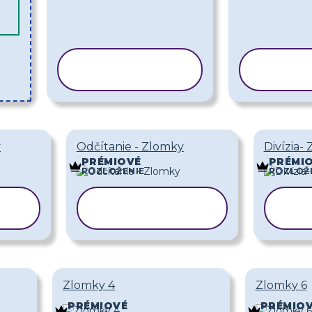
KOPÍROVAŤ
KOP
ŠABLÓNU
ŠA
y
Odčítanie - Zlomky
Divízia-
PRÉMIOVÉ
PRÉMI
ROZLOŽENIE
ROZLOŽ
Ť
KOPÍROVAŤ
KO
ŠABLÓNU
Š
Zlomky 4
Zlomky 6
PRÉMIOVÉ
PRÉMIO