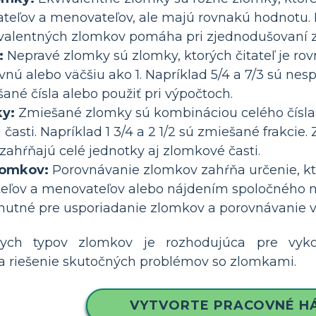
ateľov a menovateľov, ale majú rovnakú hodnotu. N
valentných zlomkov pomáha pri zjednodušovaní z
:
Nepravé zlomky sú zlomky, ktorých čitateľ je ro
nú alebo väčšiu ako 1. Napríklad 5/4 a 7/3 sú n
ané čísla alebo použiť pri výpočtoch.
y:
Zmiešané zlomky sú kombináciou celého čísla a
 časti. Napríklad 1 3/4 a 2 1/2 sú zmiešané frakcie.
zahŕňajú celé jednotky aj zlomkové časti.
lomkov:
Porovnávanie zlomkov zahŕňa určenie, kt
teľov a menovateľov alebo nájdením spoločného 
hnutné pre usporiadanie zlomkov a porovnávanie 
nych typov zlomkov je rozhodujúca pre vykon
 a riešenie skutočných problémov so zlomkami.
VYTVORTE PRACOVNÉ H