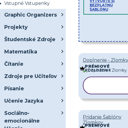
VYTVORTE SI
Vstupné Vstupenky
BEZPLATNÚ
ŠABLÓNU
Graphic Organizers
Projekty
Študentské Zdroje
Matematika
Doplnenie - Zlomk
Čítanie
PRÉMIOVÉ
ROZLOŽENIE
Zdroje pre Učiteľov
KOPÍROVA
Písanie
ŠABLÓNU
Učenie Jazyka
Sociálno-
Pridanie Šablóny
emocionálne
Zlomkov
PRÉMIOVÉ