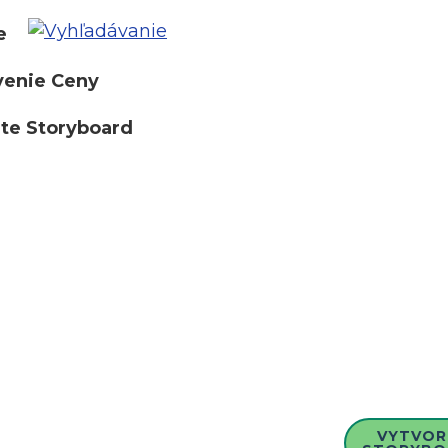
e
venie Ceny
te Storyboard
VYTVOR