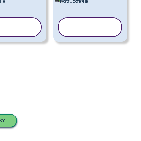
IE
ROZLOŽENIE
PÍROVAŤ
KOPÍROVAŤ
ABLÓNU
ŠABLÓNU
KY