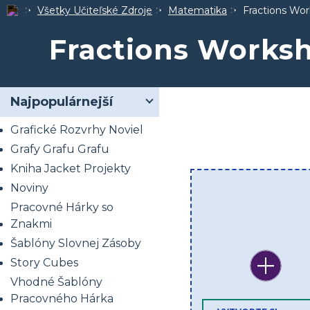
Všetky Učiteľské Zdroje
Matematika
Fractions Wo
Fractions Works
Najpopulárnejší
Grafické Rozvrhy Noviel
Grafy Grafu Grafu
Kniha Jacket Projekty
Noviny
Pracovné Hárky so
Znakmi
Šablóny Slovnej Zásoby
Story Cubes
Vhodné Šablóny
Pracovného Hárka