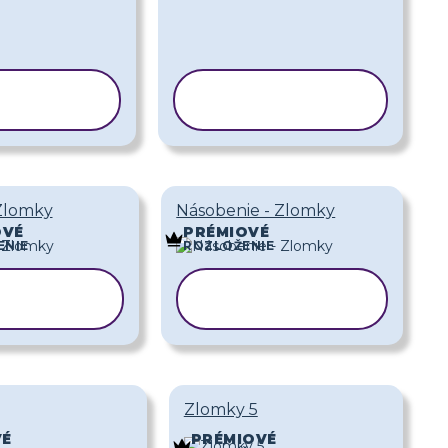
ÍROVAŤ
KOPÍROVAŤ
BLÓNU
ŠABLÓNU
 Zlomky
Násobenie - Zlomky
OVÉ
PRÉMIOVÉ
ENIE
ROZLOŽENIE
PÍROVAŤ
KOPÍROVAŤ
ABLÓNU
ŠABLÓNU
Zlomky 5
VÉ
PRÉMIOVÉ