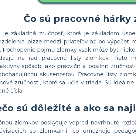
Čo sú pracovné hárky
je základná zručnosť, ktorá je základom úsp
ozdelenia pizze medzi priateľov až po výpočet 
. Pochopenie pojmu zlomky však môže byť nieke
ádzajú na rad pracovné listy zlomkov. Tieto n
raktívny spôsob, ako precvičiť a posilniť zručnos
bohacujúcou skúsenosťou. Pracovné listy zlomk
 nové zručnosti, ktoré sa učia v triede. Sú ideál
né čísla.
ečo sú dôležité a ako sa naj
lónou zlomkov poskytuje vopred navrhnuté rozlož
 súvisiacich so zlomkami, čo umožňuje peda