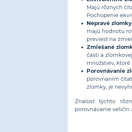
Majú rôznych čit
Pochopenie ekvi
Nepravé zlomky
majú hodnotu rov
previesť na zmieš
Zmiešané zlomk
časti a zlomkovej
množstiev, ktoré 
Porovnávanie z
porovnaním čita
zlomky, je nevy
Znalosť týchto rôz
porovnávanie veličín