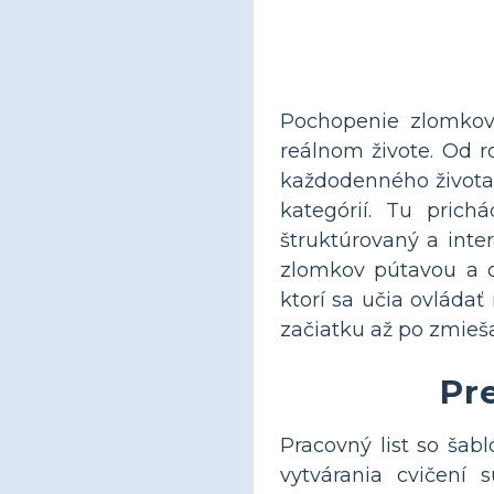
Pochopenie zlomkov 
reálnom živote. Od r
každodenného života
kategórií. Tu prich
štruktúrovaný a inte
zlomkov pútavou a o
ktorí sa učia ovládať
začiatku až po zmieša
Pr
Pracovný list so šab
vytvárania cvičení