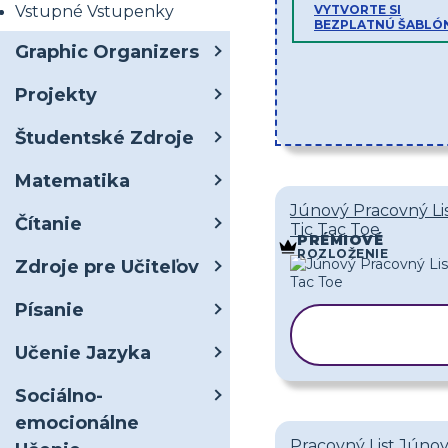
Vstupné Vstupenky
VYTVORTE SI
BEZPLATNÚ ŠABLÓ
Graphic Organizers
Projekty
Študentské Zdroje
Matematika
Júnový Pracovný Li
Čítanie
Tic Tac Toe
PRÉMIOVÉ
ROZLOŽENIE
Zdroje pre Učiteľov
Písanie
KOPÍROVAŤ
ŠABLÓNU
Učenie Jazyka
Sociálno-
emocionálne
Pracovný List Júno