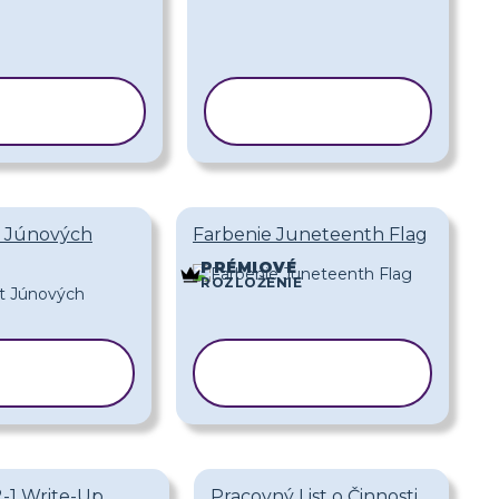
OPÍROVAŤ
KOPÍROVAŤ
ABLÓNU
ŠABLÓNU
t Júnových
Farbenie Juneteenth Flag
PRÉMIOVÉ
ROZLOŽENIE
ÍROVAŤ
KOPÍROVAŤ
BLÓNU
ŠABLÓNU
-1 Write-Up
Pracovný List o Činnosti