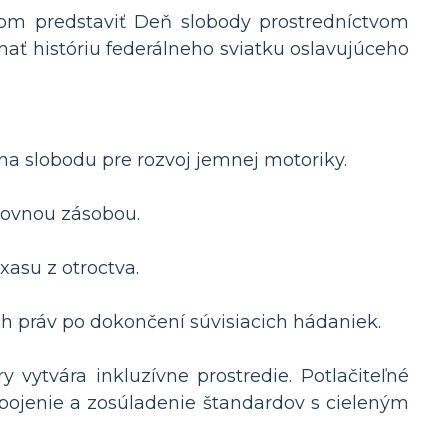
om predstaviť Deň slobody prostredníctvom
ať históriu federálneho sviatku oslavujúceho
a slobodu pre rozvoj jemnej motoriky.
lovnou zásobou.
xasu z otroctva.
ch práv po dokončení súvisiacich hádaniek.
vytvára inkluzívne prostredie. Potlačiteľné
pojenie a zosúladenie štandardov s cieleným