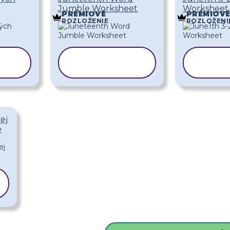
Jumble Worksheet
Worksheet
PRÉMIOVÉ
PRÉMIOV
ROZLOŽENIE
ROZLOŽENI
Ť
KOPÍROVAŤ
KO
ŠABLÓNU
Š
ej
e