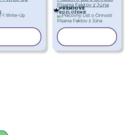
Písania Faktov z Júna
É
PRÉMIOVÉ
E
ROZLOŽENIE
PÍROVAŤ
KOPÍROVAŤ
ABLÓNU
ŠABLÓNU