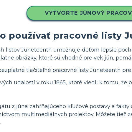
VYTVORTE JÚNOVÝ PRACOV
o používať pracovné listy 
h listov Juneteenth umožňuje deťom lepšie pochop
platné obrázky, ktoré sú vhodné pre vek jún, pom
bezplatné tlačiteľné pracovné listy Juneteenth pre 
vých udalostí v roku 1865, ktoré viedli k tomu, že
átu z júna zahŕňajúceho kľúčové postavy a fakty o 
níctvom multimediálnych projektov. Môžete tiež z
.