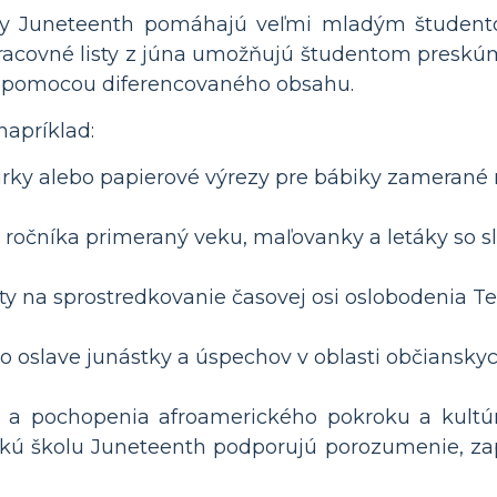
sty Juneteenth pomáhajú veľmi mladým študent
Pracovné listy z júna umožňujú študentom preskúm
e pomocou diferencovaného obsahu.
napríklad:
rky alebo papierové výrezy pre bábiky zamerané n
 ročníka primeraný veku, maľovanky a letáky so s
ty na sprostredkovanie časovej osi oslobodenia Te
 o oslave junástky a úspechov v oblasti občiansky
a pochopenia afroamerického pokroku a kultúry 
skú školu Juneteenth podporujú porozumenie, za