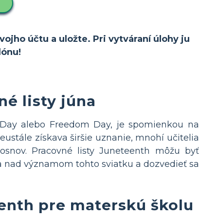
ojho účtu a uložte. Pri vytváraní úlohy ju
lónu!
é listy júna
e Day alebo Freedom Day, je spomienkou na
eustále získava širšie uznanie, mnohí učitelia
osnov. Pracovné listy Juneteenth môžu byť
nad významom tohto sviatku a dozvedieť sa
eenth pre materskú školu