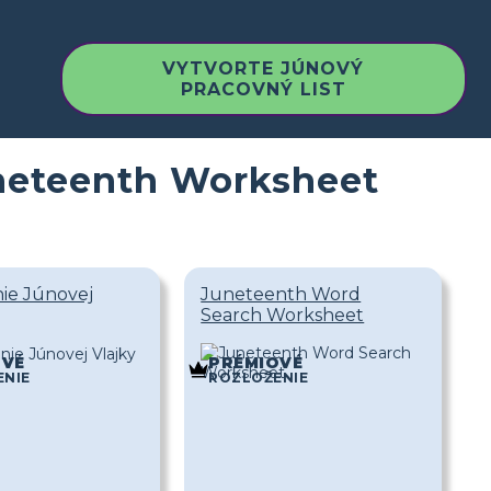
VYTVORTE JÚNOVÝ
PRACOVNÝ LIST
uneteenth Worksheet
ie Júnovej
Juneteenth Word
Search Worksheet
OVÉ
PRÉMIOVÉ
ENIE
ROZLOŽENIE