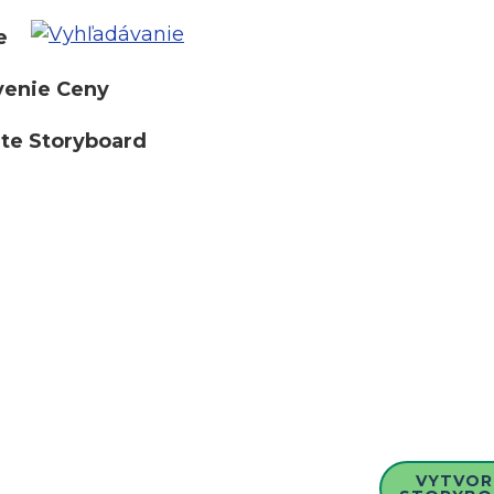
e
venie Ceny
te Storyboard
VYTVOR