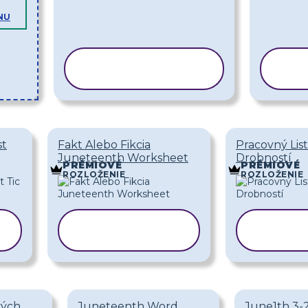
NU
KOPÍROVAŤ
K
ŠABLÓNU
Š
st
Fakt Alebo Fikcia
Pracovný Lis
Juneteenth Worksheet
Drobností
PRÉMIOVÉ
PRÉMIOVÉ
ROZLOŽENIE
ROZLOŽENIE
KOPÍROVAŤ
KOP
ŠABLÓNU
ŠA
vých
Juneteenth Word
June1th 3-2