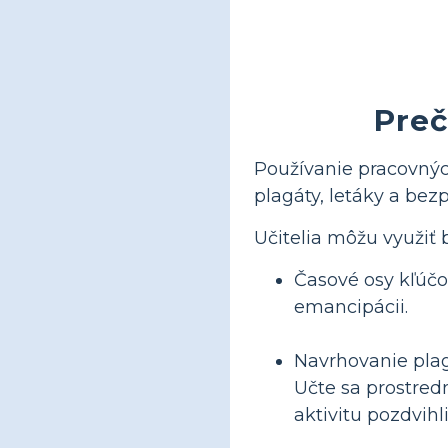
Preč
Používanie pracovnýc
plagáty, letáky a bez
Učitelia môžu využiť 
Časové osy kľúčo
emancipácii.
Navrhovanie plag
Učte sa prostred
aktivitu pozdvihli