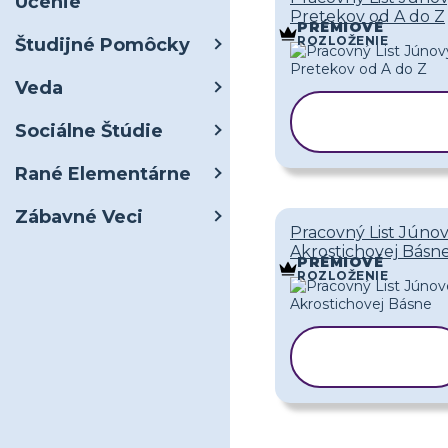
Učenie
Pretekov od A do Z
PRÉMIOVÉ
ROZLOŽENIE
Študijné Pomôcky
Veda
KOPÍROVA
Sociálne Štúdie
ŠABLÓNU
Rané Elementárne
Zábavné Veci
Pracovný List Júnov
Akrostichovej Básn
PRÉMIOVÉ
ROZLOŽENIE
KOPÍROVAŤ
ŠABLÓNU