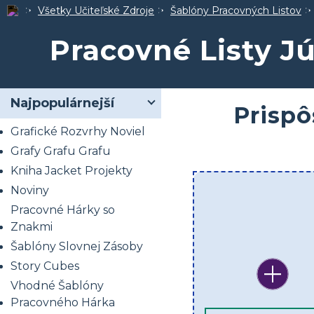
Všetky Učiteľské Zdroje
Šablóny Pracovných Listov
Pracovné Listy J
Najpopulárnejší
Prispô
Grafické Rozvrhy Noviel
Grafy Grafu Grafu
Kniha Jacket Projekty
Noviny
Pracovné Hárky so
Znakmi
Šablóny Slovnej Zásoby
Story Cubes
Vhodné Šablóny
Pracovného Hárka