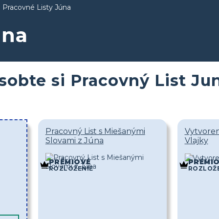
Pracovné Listy Júna
úna
sobte si Pracovný List J
Pracovný List s Miešanými
Vytvoren
Slovami z Júna
Vlajky
PRÉMIOVÉ
PRÉMI
ROZLOŽENIE
ROZLOŽ