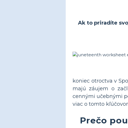
Ak to priradíte sv
koniec otroctva v Spo
majú záujem o začle
cennými učebnými po
viac o tomto kľúčovom
Prečo pou