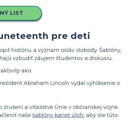
NÝ LIST
Juneteenth pre deti
iť históriu a význam osláv slobody. Šablóny,
áhajú vzbudiť záujem študentov a diskusiu.
aktivity ako:
 prezident Abraham Lincoln vydal vyhlásenie o
zrušení a víťazstve Únie v občianskej vojne.
ačleniť naše
šablóny kariet úloh,
aby ste túto