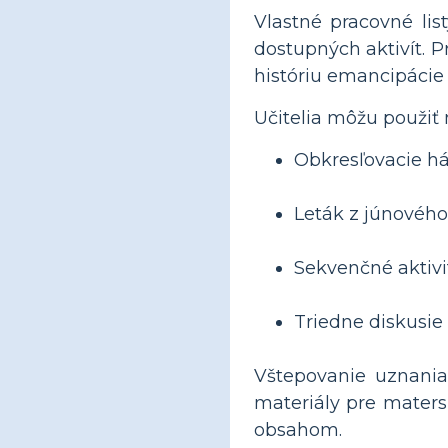
Vlastné pracovné li
dostupných aktivít. 
históriu emancipáci
Učitelia môžu použiť 
Obkresľovacie há
Leták z júnového
Sekvenčné aktivi
Triedne diskusie
Vštepovanie uznania 
materiály pre mater
obsahom.