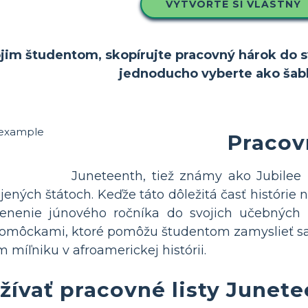
VYTVORTE SI VLASTNÝ
ojim študentom, skopírujte pracovný hárok do sv
jednoducho vyberte ako šab
Pracovn
Juneteenth, tiež známy ako Jubile
jených štátoch. Keďže táto dôležitá časť histórie n
nenie júnového ročníka do svojich učebných 
môckami, ktoré pomôžu študentom zamyslieť sa 
 míľniku v afroamerickej histórii.
žívať pracovné listy Junet