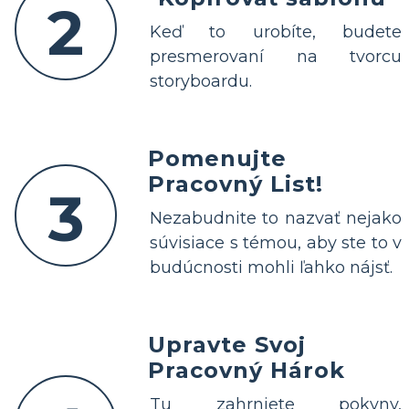
2
Keď to urobíte, budete
presmerovaní na tvorcu
storyboardu.
Pomenujte
Pracovný List!
3
Nezabudnite to nazvať nejako
súvisiace s témou, aby ste to v
budúcnosti mohli ľahko nájsť.
Upravte Svoj
Pracovný Hárok
Tu zahrniete pokyny,