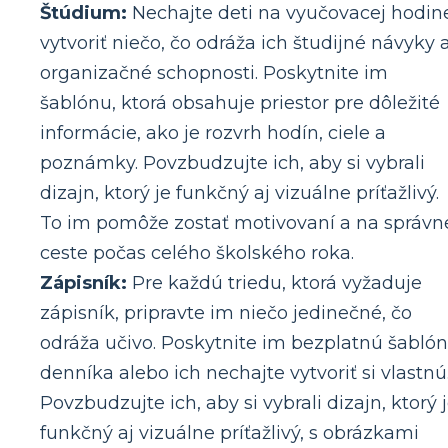
Štúdium:
Nechajte deti na vyučovacej hodin
vytvoriť niečo, čo odráža ich študijné návyky 
organizačné schopnosti. Poskytnite im
šablónu, ktorá obsahuje priestor pre dôležité
informácie, ako je rozvrh hodín, ciele a
poznámky. Povzbudzujte ich, aby si vybrali
dizajn, ktorý je funkčný aj vizuálne príťažlivý.
To im pomôže zostať motivovaní a na správn
ceste počas celého školského roka.
Zápisník:
Pre každú triedu, ktorá vyžaduje
zápisník, pripravte im niečo jedinečné, čo
odráža učivo. Poskytnite im bezplatnú šabló
denníka alebo ich nechajte vytvoriť si vlastnú
Povzbudzujte ich, aby si vybrali dizajn, ktorý 
funkčný aj vizuálne príťažlivý, s obrázkami