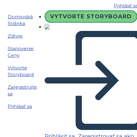
Prihlásiť s
VYTVORTE STORYBOARD
Domovská
Stránka
Zdroje
Stanovenie
Ceny
Vytvorte
Storyboard
Zaregistrujte
sa
Prihlásiť sa
Prihlásiť sa
Zaregistrovať sa ako