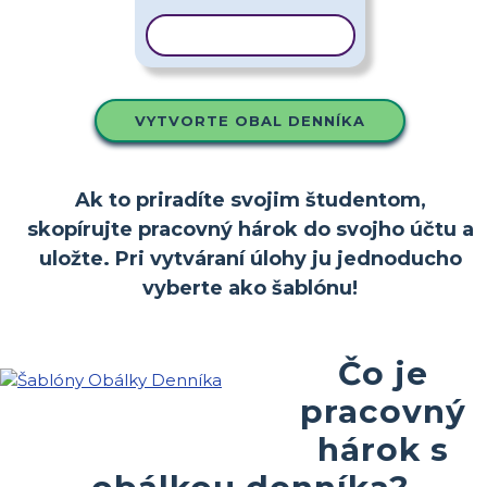
KOPÍROVAŤ ŠABLÓNU
VYTVORTE OBAL DENNÍKA
Ak to priradíte svojim študentom,
skopírujte pracovný hárok do svojho účtu a
uložte. Pri vytváraní úlohy ju jednoducho
vyberte ako šablónu!
Čo je
pracovný
hárok s
obálkou denníka?