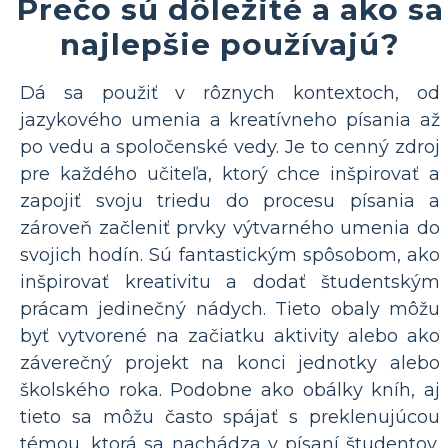
Prečo sú dôležité a ako sa
najlepšie používajú?
Dá sa použiť v rôznych kontextoch, od
jazykového umenia a kreatívneho písania až
po vedu a spoločenské vedy. Je to cenný zdroj
pre každého učiteľa, ktorý chce inšpirovať a
zapojiť svoju triedu do procesu písania a
zároveň začleniť prvky výtvarného umenia do
svojich hodín. Sú fantastickým spôsobom, ako
inšpirovať kreativitu a dodať študentským
prácam jedinečný nádych. Tieto obaly môžu
byť vytvorené na začiatku aktivity alebo ako
záverečný projekt na konci jednotky alebo
školského roka. Podobne ako obálky kníh, aj
tieto sa môžu často spájať s preklenujúcou
témou, ktorá sa nachádza v písaní študentov,