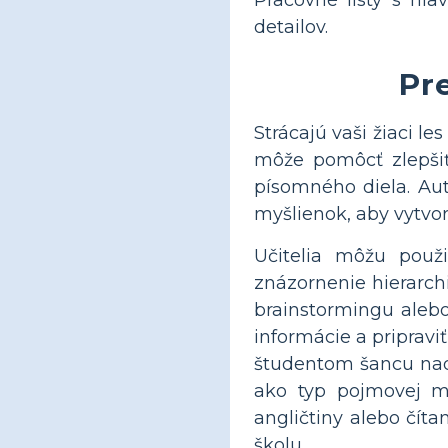
Pracovné listy s hl
detailov.
Pr
Strácajú vaši žiaci 
môže pomôcť zlepšiť
písomného diela. Au
myšlienok, aby vytvor
Učitelia môžu použ
znázornenie hierarch
brainstormingu alebo
informácie a pripravi
študentom šancu nadv
ako typ pojmovej m
angličtiny alebo čít
školu.