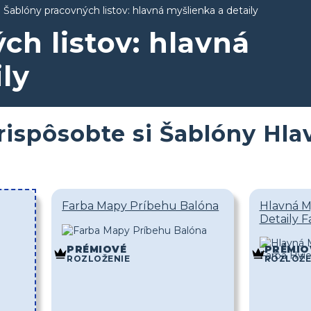
Šablóny pracovných listov: hlavná myšlienka a detaily
ch listov: hlavná
ly
rispôsobte si Šablóny Hl
Farba Mapy Príbehu Balóna
Hlavná M
Detaily 
PRÉMIOVÉ
PRÉMIO
ROZLOŽENIE
ROZLOŽE