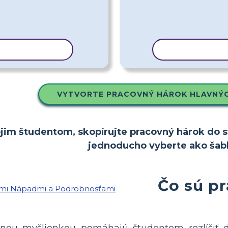
VAŤ ŠABLÓNU
KOPÍROVAŤ 
VYTVORTE PRACOVNÝ HÁROK HLAVNÝC
ojim študentom, skopírujte pracovný hárok do sv
jednoducho vyberte ako šab
Čo sú pr