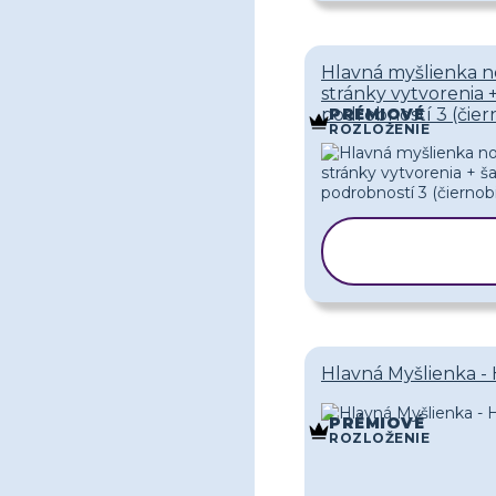
Hlavná myšlienka n
stránky vytvorenia 
podrobností 3 (čier
PRÉMIOVÉ
ROZLOŽENIE
KOPÍROVA
ŠABLÓN
Hlavná Myšlienka -
PRÉMIOVÉ
ROZLOŽENIE