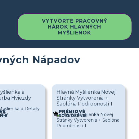
VYTVORTE PRACOVNÝ
HÁROK HLAVNÝCH
MYŠLIENOK
avných Nápadov
yšlienka a
Hlavná Myšlienka Novej
Farba Hviezdy
Stránky Vytvorenia +
Šablóna Podrobností 1
VÉ
PRÉMIOVÉ
NIE
ROZLOŽENIE