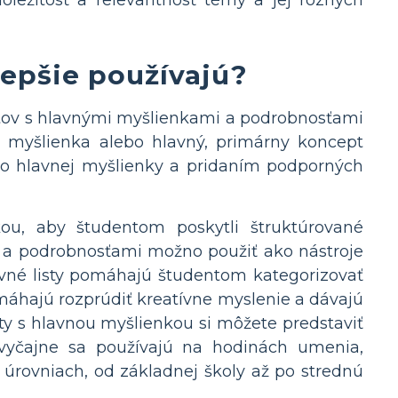
ôležitosť a relevantnosť témy a jej rôznych
lepšie používajú?
istov s hlavnými myšlienkami a podrobnosťami
á myšlienka alebo hlavný, primárny koncept
to hlavnej myšlienky a pridaním podporných
ou, aby študentom poskytli štruktúrované
u a podrobnosťami možno použiť ako nástroje
ovné listy pomáhajú študentom kategorizovať
 pomáhajú rozprúdiť kreatívne myslenie a dávajú
y s hlavnou myšlienkou si môžete predstaviť
vyčajne sa používajú na hodinách umenia,
 úrovniach, od základnej školy až po strednú