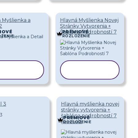
 Myšlienka a
Hlavná Myšlienka Novej
2
Stránky Vytvorenia +
Šablóna Podrobností 7
IOVÉ
PRÉMIOVÉ
ŽENIE
ROZLOŽENIE
KOPÍROVAŤ
KOPÍROVAŤ
ŠABLÓNU
ŠABLÓNU
l 3
Hlavná myšlienka novej
stránky vytvorenia +
šablóna podrobností 7
PRÉMIOVÉ
(čiernobi
ROZLOŽENIE