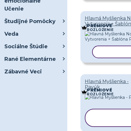
emocionálne
Učenie
Hlavná Myšlienka N
Študijné Pomôcky
Vytvorenia + Šabló
PRÉMIOVÉ
ROZLOŽENIE
Veda
Sociálne Štúdie
KOPÍROVAŤ
Rané Elementárne
Zábavné Veci
Hlavná Myšlienka -
Pavúk
PRÉMIOVÉ
ROZLOŽENIE
KOPÍROVAŤ
ŠABLÓNU