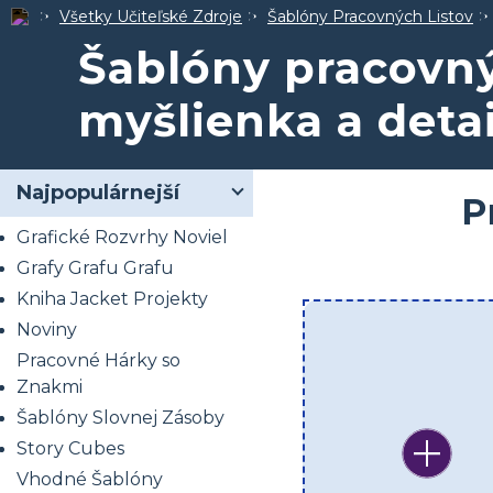
Všetky Učiteľské Zdroje
Šablóny Pracovných Listov
Šablóny pracovný
myšlienka a detai
Najpopulárnejší
P
Grafické Rozvrhy Noviel
Grafy Grafu Grafu
Kniha Jacket Projekty
Noviny
Pracovné Hárky so
Znakmi
Šablóny Slovnej Zásoby
Story Cubes
Vhodné Šablóny