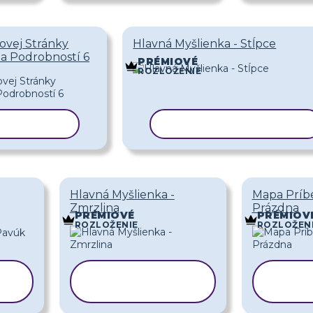
ovej Stránky
Hlavná Myšlienka - Stĺpce
na Podrobností 6
PRÉMIOVÉ
ROZLOŽENIE
 ŠABLÓNU
KOPÍROVAŤ ŠABLÓNU
Hlavná Myšlienka -
Mapa Príb
Zmrzlina
Prázdna
PRÉMIOVÉ
PRÉMIOV
ROZLOŽENIE
ROZLOŽEN
KOPÍROVAŤ
KOP
ŠABLÓNU
ŠA