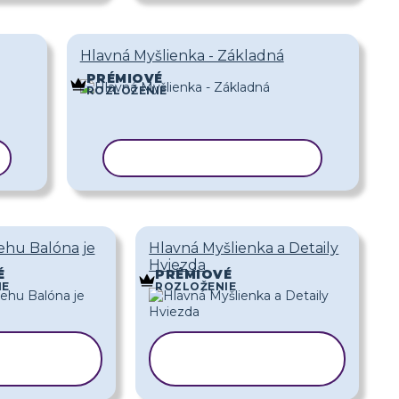
Hlavná Myšlienka - Základná
PRÉMIOVÉ
ROZLOŽENIE
KOPÍROVAŤ ŠABLÓNU
ehu Balóna je
Hlavná Myšlienka a Detaily
Hviezda
É
PRÉMIOVÉ
IE
ROZLOŽENIE
ÍROVAŤ
KOPÍROVAŤ
BLÓNU
ŠABLÓNU