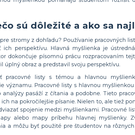
avnou myšlienkou pomáhajú študentom rozlíšiť d
ečo sú dôležité a ako sa naj
les pre stromy z dohľadu? Používanie pracovných l
 ich perspektívu. Hlavná myšlienka je ústredn
tor dokončuje písomnú prácu rozpracovaním tej
il úplný obraz a predstavil svoju perspektívu.
iť pracovné listy s témou a hlavnou myšlienk
ie významu. Pracovné listy s hlavnou myšlienko
 analýzy pasáží z čítania a podobne. Tieto prac
ť ich na pokročilejšie písanie. Nielen to, ale tiež
iazať spojenie medzi myšlienkami. Pracovné list
apy alebo mapy príbehu hlavnej myšlienky. Z
ania a môžu byť použité pre študentov na rôznych