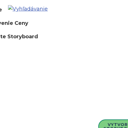
e
venie Ceny
te Storyboard
VYTVOR