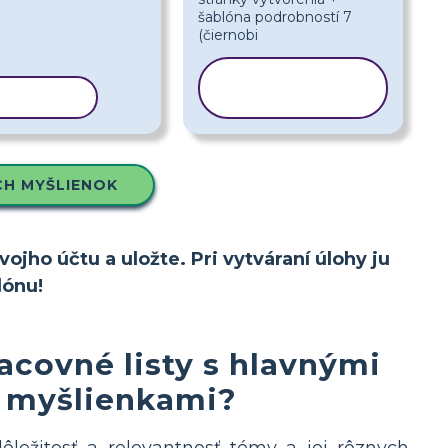
KOPÍROVAŤ
ŠABLÓNU
ŠABLÓNU
H MYŠLIENOK
ojho účtu a uložte. Pri vytváraní úlohy ju
lónu!
acovné listy s hlavnými
myšlienkami?