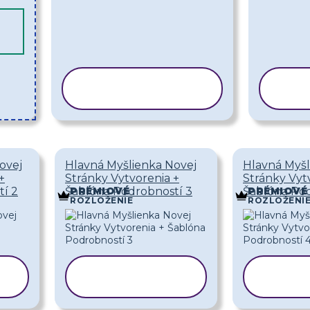
KOPÍROVAŤ
KO
ŠABLÓNU
Š
ovej
Hlavná Myšlienka Novej
Hlavná Myšl
+
Stránky Vytvorenia +
Stránky Vyt
í 2
Šablóna Podrobností 3
Šablóna Pod
PRÉMIOVÉ
PRÉMIOVÉ
ROZLOŽENIE
ROZLOŽENI
KOPÍROVAŤ
KOPÍ
ŠABLÓNU
ŠAB