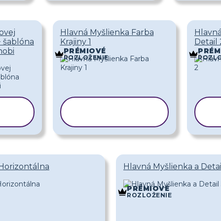
ovej
Hlavná Myšlienka Farba
Hlavná
+ šablóna
Krajiny 1
Detail 
nobi
PRÉMIOVÉ
PRÉM
ROZLOŽENIE
ROZLO
Ť
KOPÍROVAŤ
U
ŠABLÓNU
 Horizontálna
Hlavná Myšlienka a Detai
PRÉMIOVÉ
ROZLOŽENIE