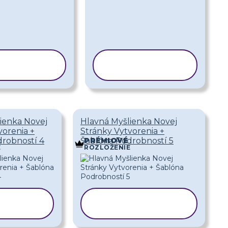
PÍROVAŤ
KOPÍROVAŤ
ABLÓNU
ŠABLÓNU
ienka Novej
Hlavná Myšlienka Novej
vorenia +
Stránky Vytvorenia +
robností 4
Šablóna Podrobností 5
PRÉMIOVÉ
E
ROZLOŽENIE
ROVAŤ
KOPÍROVAŤ
LÓNU
ŠABLÓNU