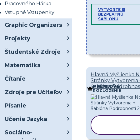
Pracovného Hárka
VYTVORTE SI
Vstupné Vstupenky
BEZPLATNÚ
ŠABLÓNU
Graphic Organizers
Projekty
Študentské Zdroje
Matematika
Hlavná Myšlienka N
Čítanie
Stránky Vytvorenia 
Šablóna Podrobnost
PRÉMIOVÉ
ROZLOŽENIE
Zdroje pre Učiteľov
Písanie
Učenie Jazyka
KOPÍROVAŤ
ŠABLÓNU
Sociálno-