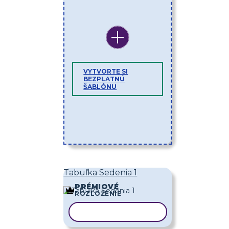
VYTVORTE SI
BEZPLATNÚ
ŠABLÓNU
Tabuľka Sedenia 1
PRÉMIOVÉ
ROZLOŽENIE
KOPÍROVAŤ ŠABLÓNU