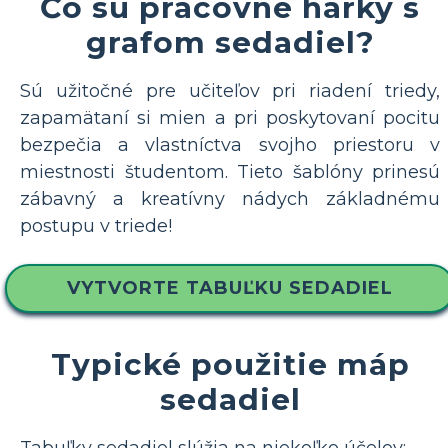
Čo sú pracovné hárky s
grafom sedadiel?
Sú užitočné pre učiteľov pri riadení triedy,
zapamätaní si mien a pri poskytovaní pocitu
bezpečia a vlastníctva svojho priestoru v
miestnosti študentom. Tieto šablóny prinesú
zábavný a kreatívny nádych základnému
postupu v triede!
VYTVORTE TABUĽKU SEDADIEL
Typické použitie máp
sedadiel
Tabuľky sedadiel slúžia na niekoľko účelov: