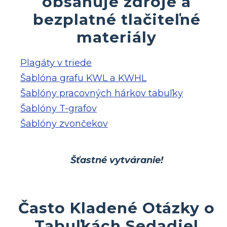
obsahuje zdroje a
bezplatné tlačiteľné
materiály
Plagáty v triede
Šablóna grafu KWL a KWHL
Šablóny pracovných hárkov tabuľky
Šablóny T-grafov
Šablóny zvončekov
Šťastné vytváranie!
Často Kladené Otázky o
Tabuľkách Sedadiel