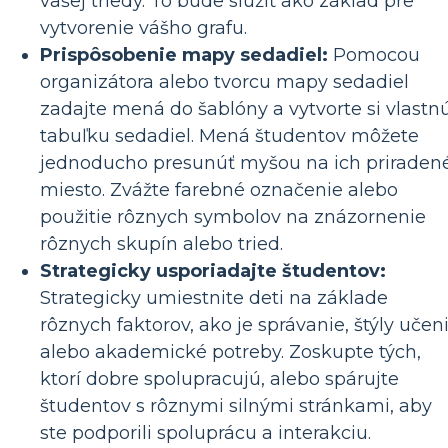
vašej triedy. To bude slúžiť ako základ pre
vytvorenie vášho grafu.
Prispôsobenie mapy sedadiel:
Pomocou
organizátora alebo tvorcu mapy sedadiel
zadajte mená do šablóny a vytvorte si vlastn
tabuľku sedadiel. Mená študentov môžete
jednoducho presunúť myšou na ich priraden
miesto. Zvážte farebné označenie alebo
použitie rôznych symbolov na znázornenie
rôznych skupín alebo tried.
Strategicky usporiadajte študentov:
Strategicky umiestnite deti na základe
rôznych faktorov, ako je správanie, štýly učen
alebo akademické potreby. Zoskupte tých,
ktorí dobre spolupracujú, alebo spárujte
študentov s rôznymi silnými stránkami, aby
ste podporili spoluprácu a interakciu.