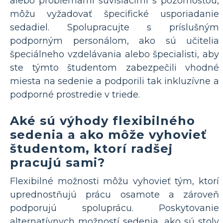
alebo problémami súvisiacimi s pozornosťou,
môžu vyžadovať špecifické usporiadanie
sedadiel. Spolupracujte s príslušným
podporným personálom, ako sú učitelia
špeciálneho vzdelávania alebo špecialisti, aby
ste týmto študentom zabezpečili vhodné
miesta na sedenie a podporili tak inkluzívne a
podporné prostredie v triede.
Aké sú výhody flexibilného
sedenia a ako môže vyhovieť
študentom, ktorí radšej
pracujú sami?
Flexibilné možnosti môžu vyhovieť tým, ktorí
uprednostňujú prácu osamote a zároveň
podporujú spoluprácu. Poskytovanie
alternatívnych možností sedenia, ako sú stoly