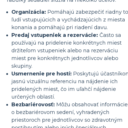
Organizácia:
Pomáhajú zabezpečiť riadny t
ľudí vstupujúcich a vychádzajúcich z miesta
konania a pomáhajú pri riadení davu.
Predaj vstupeniek a rezervácie:
Často sa
používajú na pridelenie konkrétnych miest
držiteľom vstupeniek alebo na rezerváciu
miest pre konkrétnych jednotlivcov alebo
skupiny.
Usmernenie pre hostí:
Poskytujú účastníko
jasnú vizuálnu referenciu na nájdenie ich
pridelených miest, čo im uľahčí nájdenie
určených oblastí.
Bezbariérovosť:
Môžu obsahovať informácie
o bezbariérovom sedení, vyhradených
priestoroch pre jednotlivcov so zdravotným
postihnutím alebo iných špeciálnych