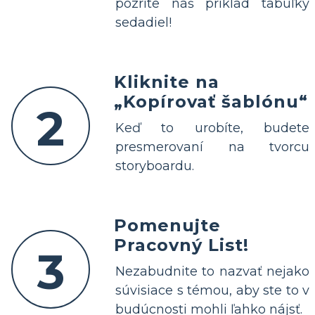
pozrite náš príklad tabuľky
sedadiel!
Kliknite na
„Kopírovať šablónu“
2
Keď to urobíte, budete
presmerovaní na tvorcu
storyboardu.
Pomenujte
Pracovný List!
3
Nezabudnite to nazvať nejako
súvisiace s témou, aby ste to v
budúcnosti mohli ľahko nájsť.