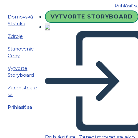
Prihlásiť s
VYTVORTE STORYBOARD
Domovská
Stránka
Zdroje
Stanovenie
Ceny
Vytvorte
Storyboard
Zaregistrujte
sa
Prihlásiť sa
Prihlásiť sa
Zaregistrovať sa ako