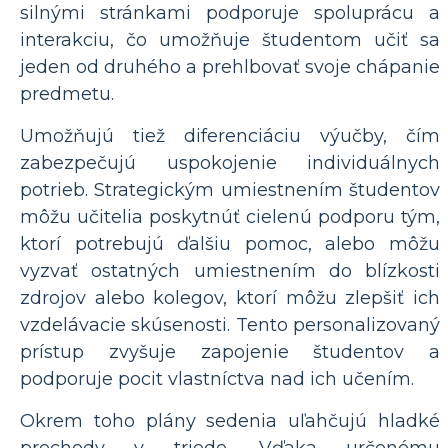
silnými stránkami podporuje spoluprácu a
interakciu, čo umožňuje študentom učiť sa
jeden od druhého a prehlbovať svoje chápanie
predmetu.
Umožňujú tiež diferenciáciu výučby, čím
zabezpečujú uspokojenie individuálnych
potrieb. Strategickým umiestnením študentov
môžu učitelia poskytnúť cielenú podporu tým,
ktorí potrebujú ďalšiu pomoc, alebo môžu
vyzvať ostatných umiestnením do blízkosti
zdrojov alebo kolegov, ktorí môžu zlepšiť ich
vzdelávacie skúsenosti. Tento personalizovaný
prístup zvyšuje zapojenie študentov a
podporuje pocit vlastníctva nad ich učením.
Okrem toho plány sedenia uľahčujú hladké
prechody v triede. Vďaka určenému