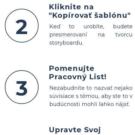
Kliknite na
"Kopírovať šablónu"
2
Keď to urobíte, budete
presmerovaní na tvorcu
storyboardu.
Pomenujte
Pracovný List!
3
Nezabudnite to nazvať nejako
súvisiace s témou, aby ste to v
budúcnosti mohli ľahko nájsť.
Upravte Svoj