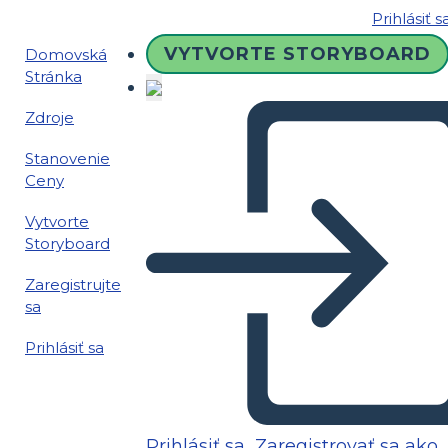
Prihlásiť s
VYTVORTE STORYBOARD
Domovská
Stránka
Zdroje
Stanovenie
Ceny
Vytvorte
Storyboard
Zaregistrujte
sa
Prihlásiť sa
Prihlásiť sa
Zaregistrovať sa ako