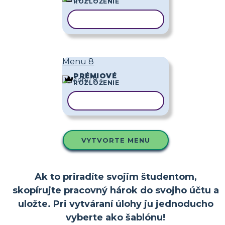
ROZLOŽENIE
KOPÍROVAŤ ŠABLÓNU
Menu 8
PRÉMIOVÉ
ROZLOŽENIE
KOPÍROVAŤ ŠABLÓNU
VYTVORTE MENU
Ak to priradíte svojim študentom,
skopírujte pracovný hárok do svojho účtu a
uložte. Pri vytváraní úlohy ju jednoducho
vyberte ako šablónu!