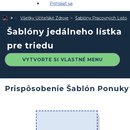
Prihlásiť sa
Všetky Učiteľské Zdroje
Šablóny Pracovných Listov
Šablóny jedálneho lístka
pre triedu
VYTVORTE SI VLASTNÉ MENU
Prispôsobenie Šablón Ponuky