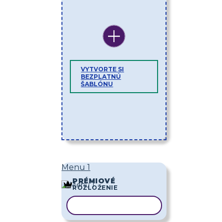
VYTVORTE SI
BEZPLATNÚ
ŠABLÓNU
Menu 1
PRÉMIOVÉ
ROZLOŽENIE
KOPÍROVAŤ ŠABLÓNU