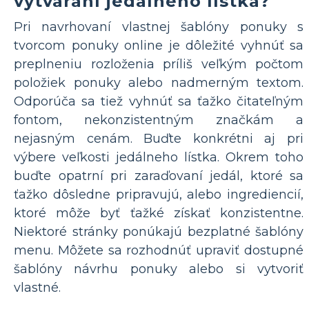
vytváraní jedálneho lístka?
Pri navrhovaní vlastnej šablóny ponuky s
tvorcom ponuky online je dôležité vyhnúť sa
preplneniu rozloženia príliš veľkým počtom
položiek ponuky alebo nadmerným textom.
Odporúča sa tiež vyhnúť sa ťažko čitateľným
fontom, nekonzistentným značkám a
nejasným cenám. Buďte konkrétni aj pri
výbere veľkosti jedálneho lístka. Okrem toho
buďte opatrní pri zaraďovaní jedál, ktoré sa
ťažko dôsledne pripravujú, alebo ingrediencií,
ktoré môže byť ťažké získať konzistentne.
Niektoré stránky ponúkajú bezplatné šablóny
menu. Môžete sa rozhodnúť upraviť dostupné
šablóny návrhu ponuky alebo si vytvoriť
vlastné.