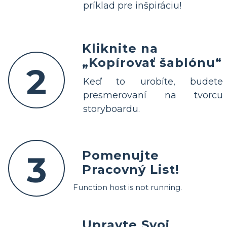
príklad pre inšpiráciu!
Kliknite na
„Kopírovať šablónu“
2
Keď to urobíte, budete
presmerovaní na tvorcu
storyboardu.
Pomenujte
3
Pracovný List!
Function host is not running.
Upravte Svoj