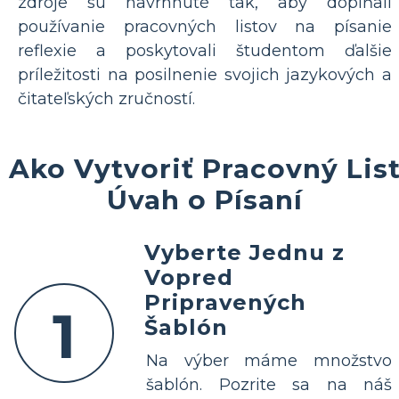
zdroje sú navrhnuté tak, aby dopĺňali
používanie pracovných listov na písanie
reflexie a poskytovali študentom ďalšie
príležitosti na posilnenie svojich jazykových a
čitateľských zručností.
Ako Vytvoriť Pracovný Lis
Úvah o Písaní
Vyberte Jednu z
Vopred
Pripravených
1
Šablón
Na výber máme množstvo
šablón. Pozrite sa na náš