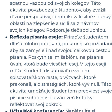
spätnou väzbou od svojich kolegov. Táto
aktivita povzbudzuje študentov, aby zvážili
rôzne perspektívy, identifikovali silné stránky
oblasti na zlepšenie a učili sa z návrhov
svojich kolegov. Podporuje tiež spoluprácu.
Reflexia písania eseje:
Priraďte študentom
dlhšiu úlohu pri písaní, pri ktorej sú požiadaní
aby sa zamysleli nad svojou celkovou cestou
písania. Poskytnite im šablónu na písanie
úvah, ktorá bude viesť ich esej. V tejto eseji
môžu študenti diskutovať o svojom
spisovateľskom raste, o výzvach, ktoré
prekonali, a o stratégiách, ktoré vyvinuli. Táto
aktivita umožňuje študentom predviesť svoje
písacie schopnosti a zároveň kriticky
reflektovať svoj pokrok.
Učiteľské konferencie:
Naplánujte si