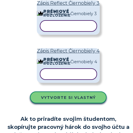
Zápis Reflect Čiernobiely 3
PRÉMIOVÉ
ROZLOŽENIE
KOPÍROVAŤ ŠABLÓNU
Zápis Reflect Čiernobiely 4
PRÉMIOVÉ
ROZLOŽENIE
KOPÍROVAŤ ŠABLÓNU
VYTVORTE SI VLASTNÝ
Ak to priradíte svojim študentom,
skopírujte pracovný hárok do svojho účtu a