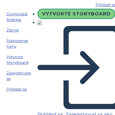
Prihlásiť s
VYTVORTE STORYBOARD
Domovská
Stránka
Zdroje
Stanovenie
Ceny
Vytvorte
Storyboard
Zaregistrujte
sa
Prihlásiť sa
Prihlásiť sa
Zaregistrovať sa ako