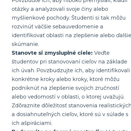
Povzbuďte ich, aby hlboko premýšľali, kládli
otázky a analyzovali svoje činy alebo
myšlienkové pochody. Študenti si tak môžu
rozvinúť väčšie sebauvedomenie a
identifikovať oblasti na zlepšenie alebo ďalši
skúmanie.
Stanovte si zmysluplné ciele:
Veďte
študentov pri stanovovaní cieľov na základe
ich úvah. Povzbudzujte ich, aby identifikovali
konkrétne kroky alebo kroky, ktoré môžu
podniknúť na zlepšenie svojich zručností
alebo vedomostí v oblasti, o ktorej uvažujú.
Zdôraznite dôležitosť stanovenia realistickýc
a dosiahnuteľných cieľov, ktoré sú v súlade s
ich ašpiráciami.