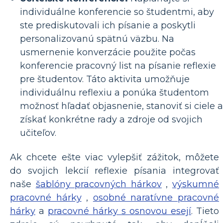
individuálne konferencie so študentmi, aby
ste prediskutovali ich písanie a poskytli
personalizovanú spätnú väzbu. Na
usmernenie konverzácie použite počas
konferencie pracovný list na písanie reflexie
pre študentov. Táto aktivita umožňuje
individuálnu reflexiu a ponúka študentom
možnosť hľadať objasnenie, stanoviť si ciele a
získať konkrétne rady a zdroje od svojich
učiteľov.
Ak chcete ešte viac vylepšiť zážitok, môžete
do svojich lekcií reflexie písania integrovať
naše
šablóny pracovných hárkov
,
výskumné
pracovné hárky
,
osobné naratívne pracovné
hárky
a
pracovné hárky s osnovou esejí
. Tieto