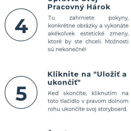
Pracovný Hárok
4
Tu zahrniete pokyny,
konkrétne obrázky a vykonáte
akékoľvek estetické zmeny,
ktoré by ste chceli. Možnosti
sú nekonečné!
Kliknite na "Uložiť a
ukončiť"
5
Keď skončíte, kliknutím na
toto tlačidlo v pravom dolnom
rohu ukončíte svoj storyboard.