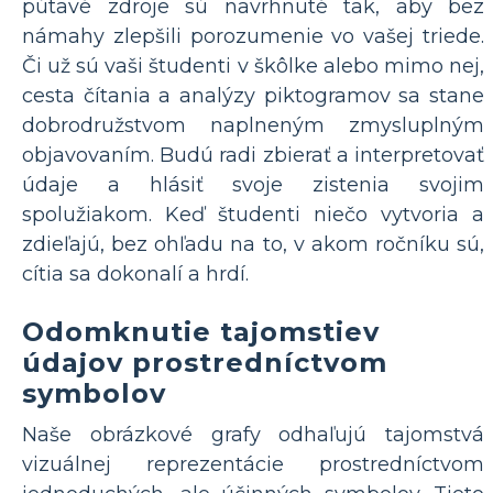
pútavé zdroje sú navrhnuté tak, aby bez
námahy zlepšili porozumenie vo vašej triede.
Či už sú vaši študenti v škôlke alebo mimo nej,
cesta čítania a analýzy piktogramov sa stane
dobrodružstvom naplneným zmysluplným
objavovaním. Budú radi zbierať a interpretovať
údaje a hlásiť svoje zistenia svojim
spolužiakom. Keď študenti niečo vytvoria a
zdieľajú, bez ohľadu na to, v akom ročníku sú,
cítia sa dokonalí a hrdí.
Odomknutie tajomstiev
údajov prostredníctvom
symbolov
Naše obrázkové grafy odhaľujú tajomstvá
vizuálnej reprezentácie prostredníctvom