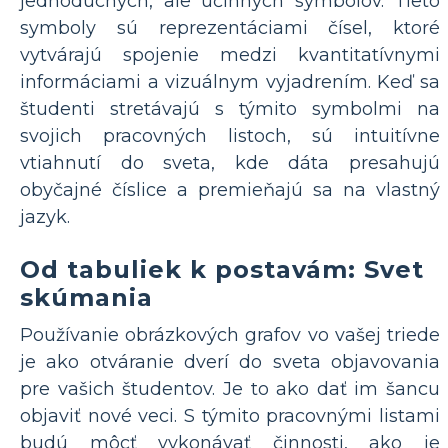
jednoduchých, ale účinných symbolov. Tieto
symboly sú reprezentáciami čísel, ktoré
vytvárajú spojenie medzi kvantitatívnymi
informáciami a vizuálnym vyjadrením. Keď sa
študenti stretávajú s týmito symbolmi na
svojich pracovných listoch, sú intuitívne
vtiahnutí do sveta, kde dáta presahujú
obyčajné číslice a premieňajú sa na vlastný
jazyk.
Od tabuliek k postavám: Svet
skúmania
Používanie obrázkových grafov vo vašej triede
je ako otváranie dverí do sveta objavovania
pre vašich študentov. Je to ako dať im šancu
objaviť nové veci. S týmito pracovnými listami
budú môcť vykonávať činnosti, ako je