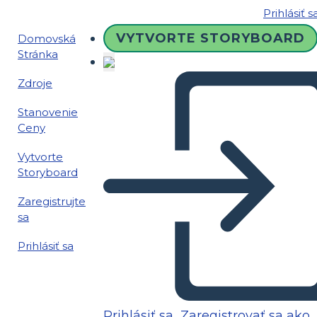
Prihlásiť s
VYTVORTE STORYBOARD
Domovská
Stránka
Zdroje
Stanovenie
Ceny
Vytvorte
Storyboard
Zaregistrujte
sa
Prihlásiť sa
Prihlásiť sa
Zaregistrovať sa ako