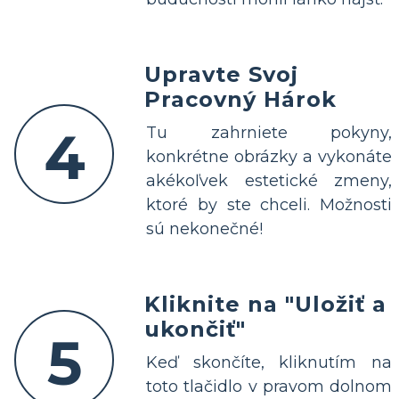
Upravte Svoj
Pracovný Hárok
4
Tu zahrniete pokyny,
konkrétne obrázky a vykonáte
akékoľvek estetické zmeny,
ktoré by ste chceli. Možnosti
sú nekonečné!
Kliknite na "Uložiť a
ukončiť"
5
Keď skončíte, kliknutím na
toto tlačidlo v pravom dolnom