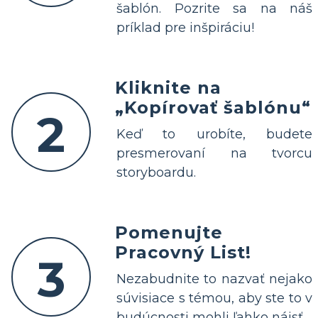
šablón. Pozrite sa na náš
príklad pre inšpiráciu!
Kliknite na
„Kopírovať šablónu“
2
Keď to urobíte, budete
presmerovaní na tvorcu
storyboardu.
Pomenujte
Pracovný List!
3
Nezabudnite to nazvať nejako
súvisiace s témou, aby ste to v
budúcnosti mohli ľahko nájsť.