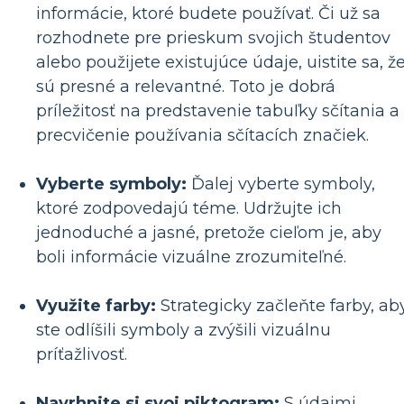
informácie, ktoré budete používať. Či už sa
rozhodnete pre prieskum svojich študentov
alebo použijete existujúce údaje, uistite sa, ž
sú presné a relevantné. Toto je dobrá
príležitosť na predstavenie tabuľky sčítania a
precvičenie používania sčítacích značiek.
Vyberte symboly:
Ďalej vyberte symboly,
ktoré zodpovedajú téme. Udržujte ich
jednoduché a jasné, pretože cieľom je, aby
boli informácie vizuálne zrozumiteľné.
Využite farby:
Strategicky začleňte farby, ab
ste odlíšili symboly a zvýšili vizuálnu
príťažlivosť.
Navrhnite si svoj piktogram:
S údajmi,