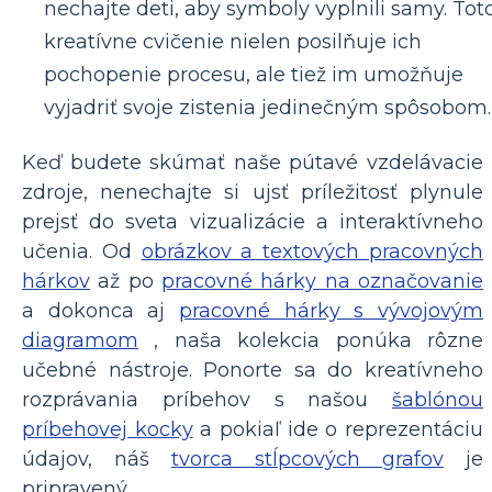
nechajte deti, aby symboly vyplnili samy. Tot
kreatívne cvičenie nielen posilňuje ich
pochopenie procesu, ale tiež im umožňuje
vyjadriť svoje zistenia jedinečným spôsobom.
Keď budete skúmať naše pútavé vzdelávacie
zdroje, nenechajte si ujsť príležitosť plynule
prejsť do sveta vizualizácie a interaktívneho
učenia. Od
obrázkov a textových pracovných
hárkov
až po
pracovné hárky na označovanie
a dokonca aj
pracovné hárky s vývojovým
diagramom
, naša kolekcia ponúka rôzne
učebné nástroje. Ponorte sa do kreatívneho
rozprávania príbehov s našou
šablónou
príbehovej kocky
a pokiaľ ide o reprezentáciu
údajov, náš
tvorca stĺpcových grafov
je
pripravený.