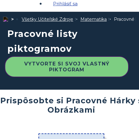
Prihlásiť sa
Všetky Učiteľské Zdroje
Matematika
Pracovné li
Pracovné listy
piktogramov
VYTVORTE SI SVOJ VLASTNÝ
PIKTOGRAM
Prispôsobte si Pracovné Hárky 
Obrázkami