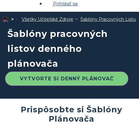
Prihlásiť sa
Všetky Učiteľské Zdroje
Šablóny Pracovných Listov
Šablóny pracovných
listov denného
plánovača
VYTVORTE SI DENNÝ PLÁNOVAČ
Prispôsobte si Šablóny
Plánovača