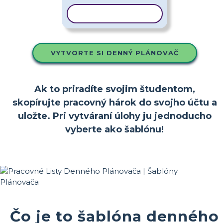
KOPÍROVAŤ ŠABLÓNU
VYTVORTE SI DENNÝ PLÁNOVAČ
Ak to priradíte svojim študentom,
skopírujte pracovný hárok do svojho účtu a
uložte. Pri vytváraní úlohy ju jednoducho
vyberte ako šablónu!
Čo je to šablóna denného