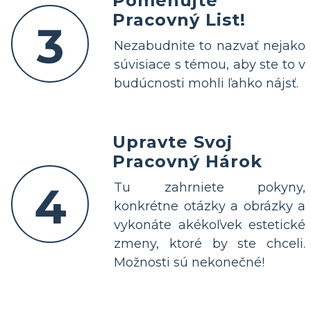
Pomenujte
Pracovný List!
3
Nezabudnite to nazvať nejako
súvisiace s témou, aby ste to v
budúcnosti mohli ľahko nájsť.
Upravte Svoj
Pracovný Hárok
4
Tu zahrniete pokyny,
konkrétne otázky a obrázky a
vykonáte akékoľvek estetické
zmeny, ktoré by ste chceli.
Možnosti sú nekonečné!