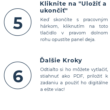
Kliknite na "Uložiť a
ukončiť"
5
Keď skončíte s pracovným
hárkom, kliknutím na toto
tlačidlo v pravom dolnom
rohu opustíte panel deja.
Ďalšie Kroky
6
Odtiaľto si ho môžete vytlačiť,
stiahnuť ako PDF, priložiť k
zadaniu a použiť ho digitálne
a ešte viac!