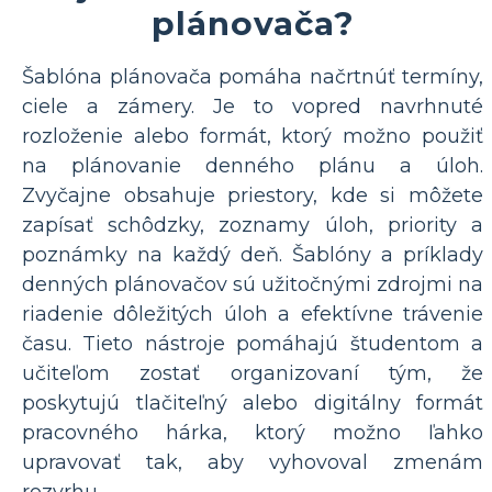
plánovača?
Šablóna plánovača pomáha načrtnúť termíny,
ciele a zámery. Je to vopred navrhnuté
rozloženie alebo formát, ktorý možno použiť
na plánovanie denného plánu a úloh.
Zvyčajne obsahuje priestory, kde si môžete
zapísať schôdzky, zoznamy úloh, priority a
poznámky na každý deň. Šablóny a príklady
denných plánovačov sú užitočnými zdrojmi na
riadenie dôležitých úloh a efektívne trávenie
času. Tieto nástroje pomáhajú študentom a
učiteľom zostať organizovaní tým, že
poskytujú tlačiteľný alebo digitálny formát
pracovného hárka, ktorý možno ľahko
upravovať tak, aby vyhovoval zmenám
rozvrhu.