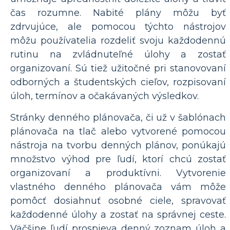
čas rozumne. Nabité plány môžu byť
zdrvujúce, ale pomocou týchto nástrojov
môžu používatelia rozdeliť svoju každodennú
rutinu na zvládnuteľné úlohy a zostať
organizovaní. Sú tiež užitočné pri stanovovaní
odborných a študentských cieľov, rozpisovaní
úloh, termínov a očakávaných výsledkov.
Stránky denného plánovača, či už v šablónach
plánovača na tlač alebo vytvorené pomocou
nástroja na tvorbu denných plánov, ponúkajú
množstvo výhod pre ľudí, ktorí chcú zostať
organizovaní a produktívni. Vytvorenie
vlastného denného plánovača vám môže
pomôcť dosiahnuť osobné ciele, spravovať
každodenné úlohy a zostať na správnej ceste.
Väčšine ľudí prospieva denný zoznam úloh a