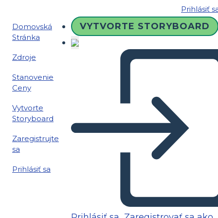
Prihlásiť s
VYTVORTE STORYBOARD
Domovská
Stránka
Zdroje
Stanovenie
Ceny
Vytvorte
Storyboard
Zaregistrujte
sa
Prihlásiť sa
Prihlásiť sa
Zaregistrovať sa ako