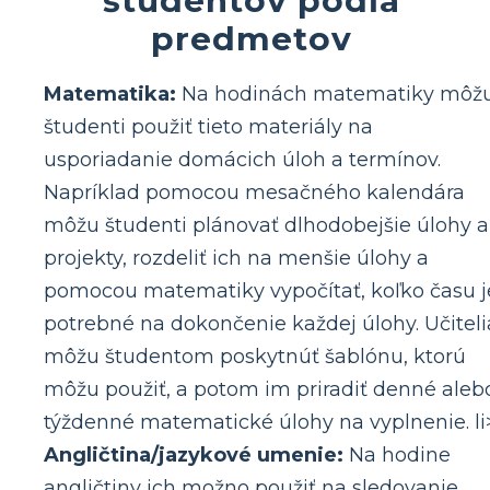
predmetov
Matematika:
Na hodinách matematiky môž
študenti použiť tieto materiály na
usporiadanie domácich úloh a termínov.
Napríklad pomocou mesačného kalendára
môžu študenti plánovať dlhodobejšie úlohy a
projekty, rozdeliť ich na menšie úlohy a
pomocou matematiky vypočítať, koľko času j
potrebné na dokončenie každej úlohy. Učiteli
môžu študentom poskytnúť šablónu, ktorú
môžu použiť, a potom im priradiť denné aleb
týždenné matematické úlohy na vyplnenie. li
Angličtina/jazykové umenie:
Na hodine
angličtiny ich možno použiť na sledovanie