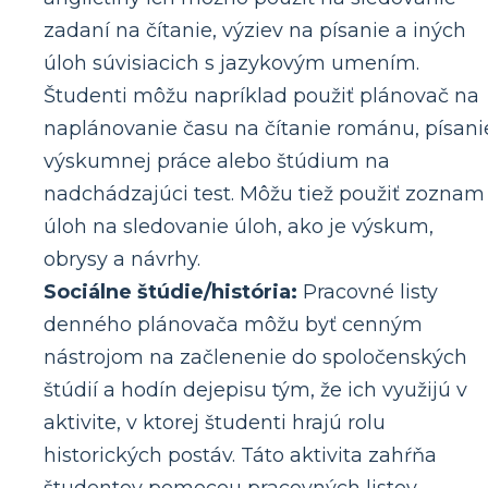
zadaní na čítanie, výziev na písanie a iných
úloh súvisiacich s jazykovým umením.
Študenti môžu napríklad použiť plánovač na
naplánovanie času na čítanie románu, písani
výskumnej práce alebo štúdium na
nadchádzajúci test. Môžu tiež použiť zoznam
úloh na sledovanie úloh, ako je výskum,
obrysy a návrhy.
Sociálne štúdie/história:
Pracovné listy
denného plánovača môžu byť cenným
nástrojom na začlenenie do spoločenských
štúdií a hodín dejepisu tým, že ich využijú v
aktivite, v ktorej študenti hrajú rolu
historických postáv. Táto aktivita zahŕňa
študentov pomocou pracovných listov