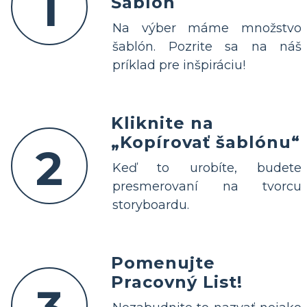
1
Šablón
Na výber máme množstvo
šablón. Pozrite sa na náš
príklad pre inšpiráciu!
Kliknite na
„Kopírovať šablónu“
2
Keď to urobíte, budete
presmerovaní na tvorcu
storyboardu.
Pomenujte
Pracovný List!