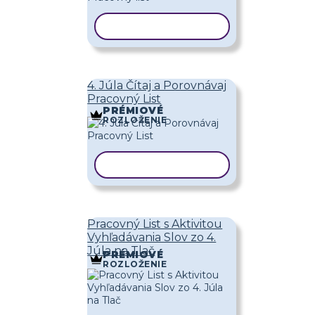
KOPÍROVAŤ ŠABLÓNU
4. Júla Čítaj a Porovnávaj
Pracovný List
PRÉMIOVÉ
ROZLOŽENIE
KOPÍROVAŤ ŠABLÓNU
Pracovný List s Aktivitou
Vyhľadávania Slov zo 4.
Júla na Tlač
PRÉMIOVÉ
ROZLOŽENIE