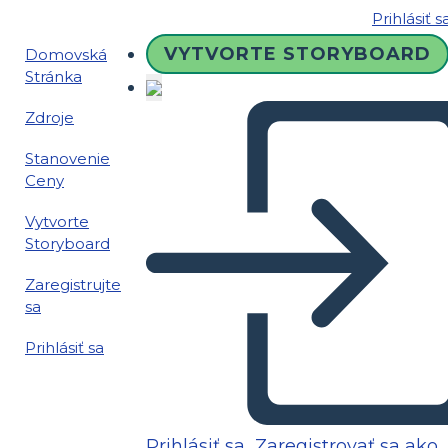
Prihlásiť s
VYTVORTE STORYBOARD
Domovská
Stránka
Zdroje
Stanovenie
Ceny
Vytvorte
Storyboard
Zaregistrujte
sa
Prihlásiť sa
Prihlásiť sa
Zaregistrovať sa ako