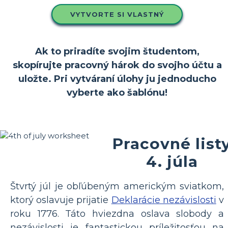
VYTVORTE SI VLASTNÝ
Ak to priradíte svojim študentom,
skopírujte pracovný hárok do svojho účtu a
uložte. Pri vytváraní úlohy ju jednoducho
vyberte ako šablónu!
Pracovné list
4. júla
Štvrtý júl je obľúbeným americkým sviatkom,
ktorý oslavuje prijatie
Deklarácie nezávislosti
v
roku 1776. Táto hviezdna oslava slobody a
nezávislosti je fantastickou príležitosťou na