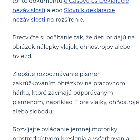
tohto dokumentu
o Časovú os Deklarácie
nezávislosti
alebo
Slovník deklarácie
nezávislosti
na rozšírenie.
Precvičte si počítanie tak, že deti pridajú na
obrázok nálepky vlajok, ohňostrojov alebo
hviezd.
Zlepšite rozpoznávanie písmen
zakrúžkovaním obrázkov na pracovnom
hárku, ktoré začínajú odporúčaným
písmenom, napríklad F pre vlajky, ohňostroje
alebo slobodu.
Rozvíjajte ovládanie jemnej motoriky
prostredníctvom kreslenia a vyfarbovania