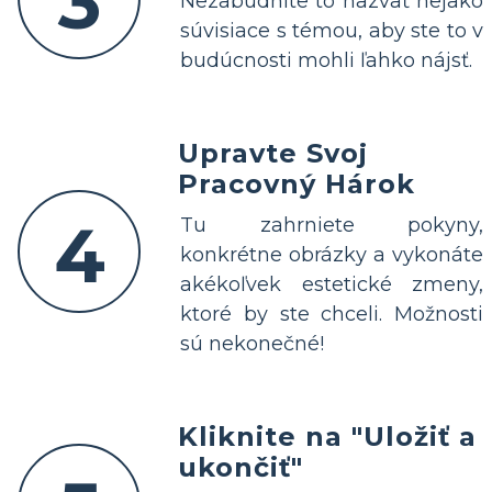
3
Nezabudnite to nazvať nejako
súvisiace s témou, aby ste to v
budúcnosti mohli ľahko nájsť.
Upravte Svoj
Pracovný Hárok
4
Tu zahrniete pokyny,
konkrétne obrázky a vykonáte
akékoľvek estetické zmeny,
ktoré by ste chceli. Možnosti
sú nekonečné!
Kliknite na "Uložiť a
ukončiť"