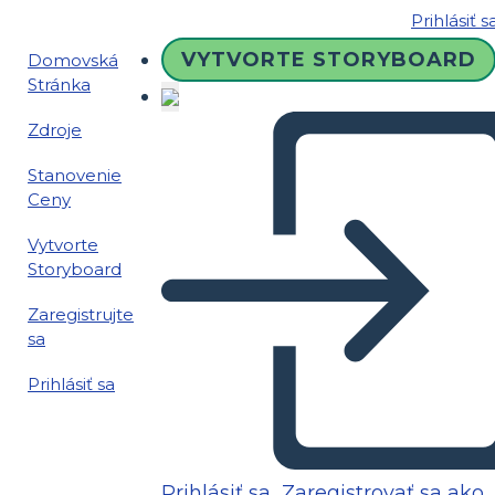
Prihlásiť s
VYTVORTE STORYBOARD
Domovská
Stránka
Zdroje
Stanovenie
Ceny
Vytvorte
Storyboard
Zaregistrujte
sa
Prihlásiť sa
Prihlásiť sa
Zaregistrovať sa ako