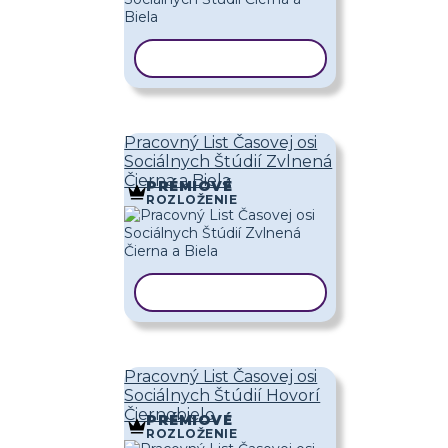
KOPÍROVAŤ ŠABLÓNU
Pracovný List Časovej osi
Sociálnych Štúdií Zvlnená
Čierna a Biela
PRÉMIOVÉ
ROZLOŽENIE
KOPÍROVAŤ ŠABLÓNU
Pracovný List Časovej osi
Sociálnych Štúdií Hovorí
Čiernobielo
PRÉMIOVÉ
ROZLOŽENIE