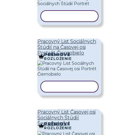
KOPÍROVAŤ ŠABLÓNU
Pracovný List Sociálnych
Štúdií na Časovej osi
Portrét Čiernobielo
PRÉMIOVÉ
ROZLOŽENIE
KOPÍROVAŤ ŠABLÓNU
Pracovný List Časovej osi
Sociálnych Štúdií
Šesťuholník
PRÉMIOVÉ
ROZLOŽENIE