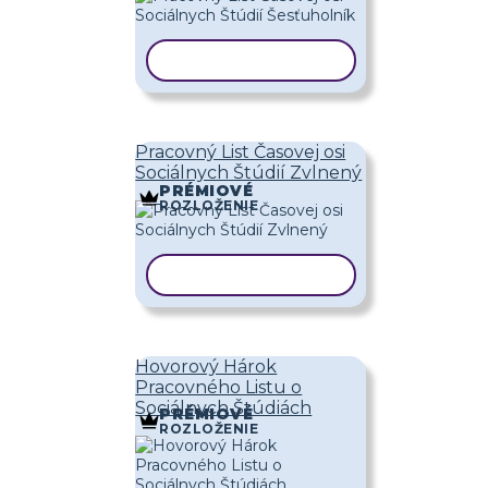
KOPÍROVAŤ ŠABLÓNU
Pracovný List Časovej osi
Sociálnych Štúdií Zvlnený
PRÉMIOVÉ
ROZLOŽENIE
KOPÍROVAŤ ŠABLÓNU
Hovorový Hárok
Pracovného Listu o
Sociálnych Štúdiách
PRÉMIOVÉ
ROZLOŽENIE