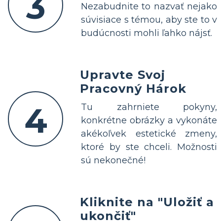
3
Nezabudnite to nazvať nejako
súvisiace s témou, aby ste to v
budúcnosti mohli ľahko nájsť.
Upravte Svoj
Pracovný Hárok
4
Tu zahrniete pokyny,
konkrétne obrázky a vykonáte
akékoľvek estetické zmeny,
ktoré by ste chceli. Možnosti
sú nekonečné!
Kliknite na "Uložiť a
ukončiť"