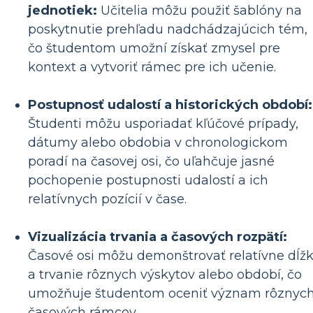
jednotiek:
Učitelia môžu použiť šablóny na
poskytnutie prehľadu nadchádzajúcich tém,
čo študentom umožní získať zmysel pre
kontext a vytvoriť rámec pre ich učenie.
Postupnosť udalostí a historických období:
Študenti môžu usporiadať kľúčové prípady,
dátumy alebo obdobia v chronologickom
poradí na časovej osi, čo uľahčuje jasné
pochopenie postupnosti udalostí a ich
relatívnych pozícií v čase.
Vizualizácia trvania a časových rozpätí:
Časové osi môžu demonštrovať relatívne dĺž
a trvanie rôznych výskytov alebo období, čo
umožňuje študentom oceniť význam rôznyc
časových rámcov.