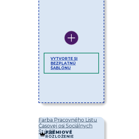
VYTVORTE SI
BEZPLATNÚ
ŠABLÓNU
Farba Pracovného Listu
Časovej osi Sociálnych
Štúdií
PRÉMIOVÉ
ROZLOŽENIE