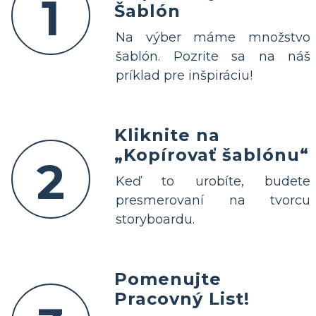
1
Šablón
Na výber máme množstvo
šablón. Pozrite sa na náš
príklad pre inšpiráciu!
Kliknite na
„Kopírovať šablónu“
2
Keď to urobíte, budete
presmerovaní na tvorcu
storyboardu.
Pomenujte
Pracovný List!