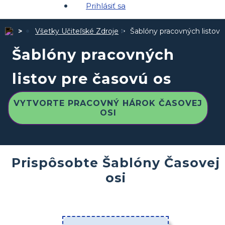
Prihlásiť sa
Všetky Učiteľské Zdroje
Šablóny pracovných listov 
Šablóny pracovných
listov pre časovú os
VYTVORTE PRACOVNÝ HÁROK ČASOVEJ
OSI
Prispôsobte Šablóny Časovej
osi