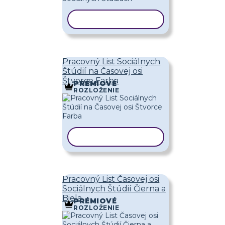
KOPÍROVAŤ ŠABLÓNU
Pracovný List Sociálnych
Štúdií na Časovej osi
Štvorce Farba
PRÉMIOVÉ
ROZLOŽENIE
KOPÍROVAŤ ŠABLÓNU
Pracovný List Časovej osi
Sociálnych Štúdií Čierna a
Biela
PRÉMIOVÉ
ROZLOŽENIE