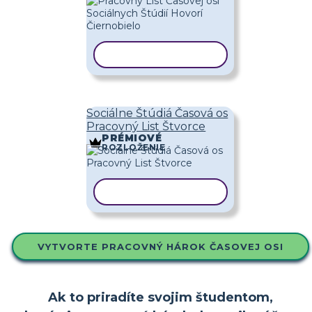
KOPÍROVAŤ ŠABLÓNU
Sociálne Štúdiá Časová os
Pracovný List Štvorce
PRÉMIOVÉ
ROZLOŽENIE
KOPÍROVAŤ ŠABLÓNU
VYTVORTE PRACOVNÝ HÁROK ČASOVEJ OSI
Ak to priradíte svojim študentom,