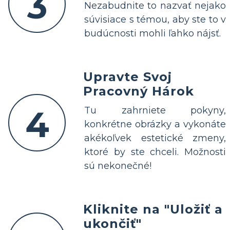
3
Nezabudnite to nazvať nejako
súvisiace s témou, aby ste to v
budúcnosti mohli ľahko nájsť.
Upravte Svoj
Pracovný Hárok
4
Tu zahrniete pokyny,
konkrétne obrázky a vykonáte
akékoľvek estetické zmeny,
ktoré by ste chceli. Možnosti
sú nekonečné!
Kliknite na "Uložiť a
ukončiť"