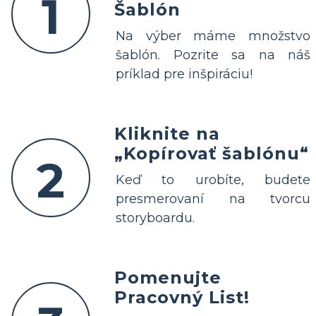
1
Šablón
Na výber máme množstvo
šablón. Pozrite sa na náš
príklad pre inšpiráciu!
Kliknite na
„Kopírovať šablónu“
2
Keď to urobíte, budete
presmerovaní na tvorcu
storyboardu.
Pomenujte
Pracovný List!