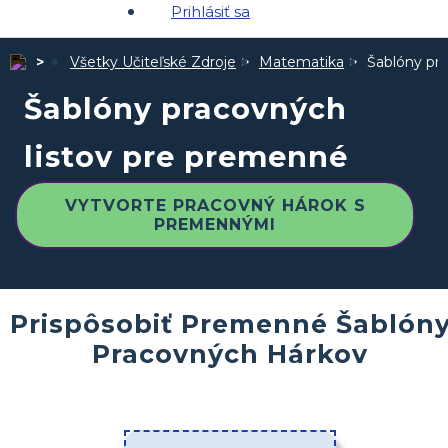
Prihlásiť sa
Všetky Učiteľské Zdroje
Matematika
Šablóny pr
Šablóny pracovných
listov pre premenné
VYTVORTE PRACOVNÝ HÁROK S
PREMENNÝMI
Prispôsobiť Premenné Šablón
Pracovných Hárkov