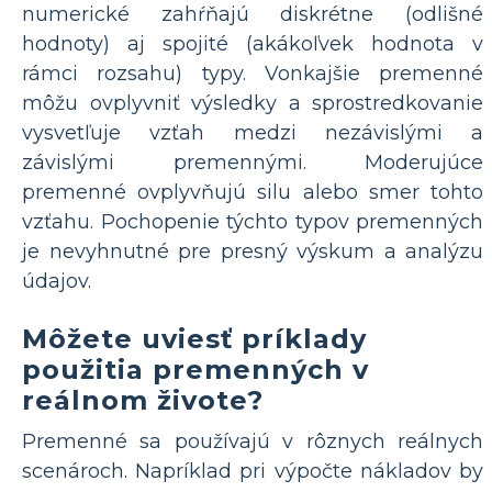
numerické zahŕňajú diskrétne (odlišné
hodnoty) aj spojité (akákoľvek hodnota v
rámci rozsahu) typy. Vonkajšie premenné
môžu ovplyvniť výsledky a sprostredkovanie
vysvetľuje vzťah medzi nezávislými a
závislými premennými. Moderujúce
premenné ovplyvňujú silu alebo smer tohto
vzťahu. Pochopenie týchto typov premenných
je nevyhnutné pre presný výskum a analýzu
údajov.
Môžete uviesť príklady
použitia premenných v
reálnom živote?
Premenné sa používajú v rôznych reálnych
scenároch. Napríklad pri výpočte nákladov by