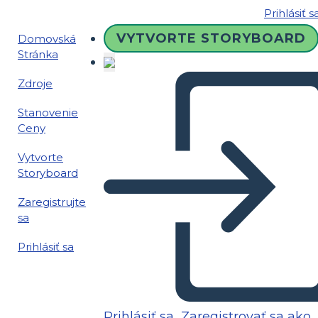
Prihlásiť s
VYTVORTE STORYBOARD
Domovská
Stránka
Zdroje
Stanovenie
Ceny
Vytvorte
Storyboard
Zaregistrujte
sa
Prihlásiť sa
Prihlásiť sa
Zaregistrovať sa ako