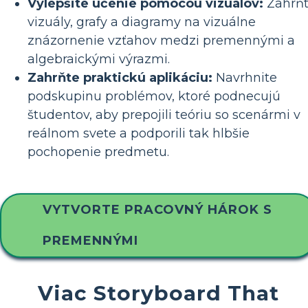
Vylepšite učenie pomocou vizuálov:
Zahrň
vizuály, grafy a diagramy na vizuálne
znázornenie vzťahov medzi premennými a
algebraickými výrazmi.
Zahrňte praktickú aplikáciu:
Navrhnite
podskupinu problémov, ktoré podnecujú
študentov, aby prepojili teóriu so scenármi v
reálnom svete a podporili tak hlbšie
pochopenie predmetu.
VYTVORTE PRACOVNÝ HÁROK S
PREMENNÝMI
Viac Storyboard That