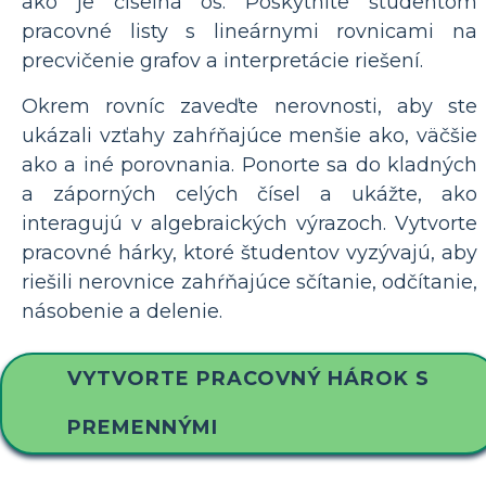
ako je číselná os. Poskytnite študentom
pracovné listy s lineárnymi rovnicami na
precvičenie grafov a interpretácie riešení.
Okrem rovníc zaveďte nerovnosti, aby ste
ukázali vzťahy zahŕňajúce menšie ako, väčšie
ako a iné porovnania. Ponorte sa do kladných
a záporných celých čísel a ukážte, ako
interagujú v algebraických výrazoch. Vytvorte
pracovné hárky, ktoré študentov vyzývajú, aby
riešili nerovnice zahŕňajúce sčítanie, odčítanie,
násobenie a delenie.
VYTVORTE PRACOVNÝ HÁROK S
PREMENNÝMI