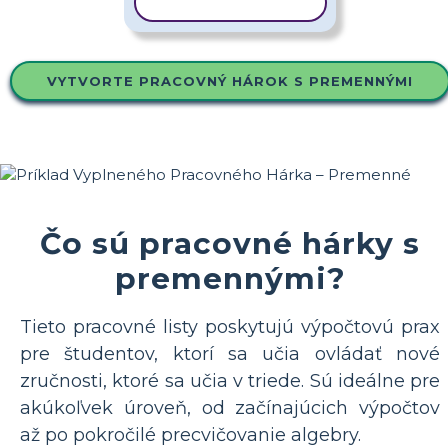
KOPÍROVAŤ ŠABLÓNU
VYTVORTE PRACOVNÝ HÁROK S PREMENNÝMI
Čo sú pracovné hárky s
premennými?
Tieto pracovné listy poskytujú výpočtovú prax
pre študentov, ktorí sa učia ovládať nové
zručnosti, ktoré sa učia v triede. Sú ideálne pre
akúkoľvek úroveň, od začínajúcich výpočtov
až po pokročilé precvičovanie algebry.