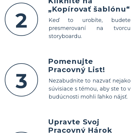
Kliknite na
„Kopírovať šablónu“
2
Keď to urobíte, budete
presmerovaní na tvorcu
storyboardu.
Pomenujte
Pracovný List!
3
Nezabudnite to nazvať nejako
súvisiace s témou, aby ste to v
budúcnosti mohli ľahko nájsť.
Upravte Svoj
Pracovný Hárok