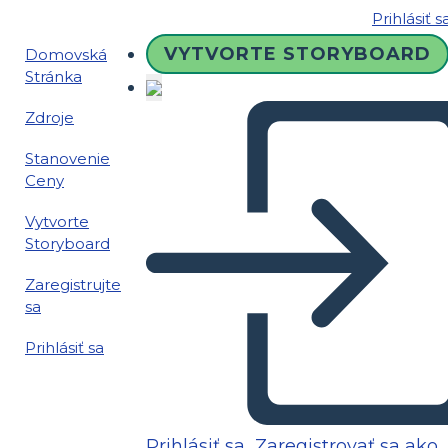
Prihlásiť s
VYTVORTE STORYBOARD
Domovská
Stránka
Zdroje
Stanovenie
Ceny
Vytvorte
Storyboard
Zaregistrujte
sa
Prihlásiť sa
Prihlásiť sa
Zaregistrovať sa ako