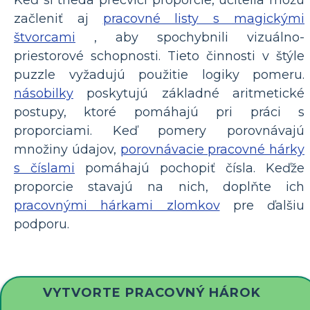
Keď si trieda precvičí proporcie, učitelia môžu
začleniť aj
pracovné listy s magickými
štvorcami
, aby spochybnili vizuálno-
priestorové schopnosti. Tieto činnosti v štýle
puzzle vyžadujú použitie logiky pomeru.
násobilky
poskytujú základné aritmetické
postupy, ktoré pomáhajú pri práci s
proporciami. Keď pomery porovnávajú
množiny údajov,
porovnávacie pracovné hárky
s číslami
pomáhajú pochopiť čísla. Keďže
proporcie stavajú na nich, doplňte ich
pracovnými hárkami zlomkov
pre ďalšiu
podporu.
VYTVORTE PRACOVNÝ HÁROK