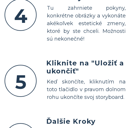
4
Tu zahrniete pokyny,
konkrétne obrázky a vykonáte
akékoľvek estetické zmeny,
ktoré by ste chceli. Možnosti
sú nekonečné!
Kliknite na "Uložiť a
ukončiť"
5
Keď skončíte, kliknutím na
toto tlačidlo v pravom dolnom
rohu ukončíte svoj storyboard.
Ďalšie Kroky