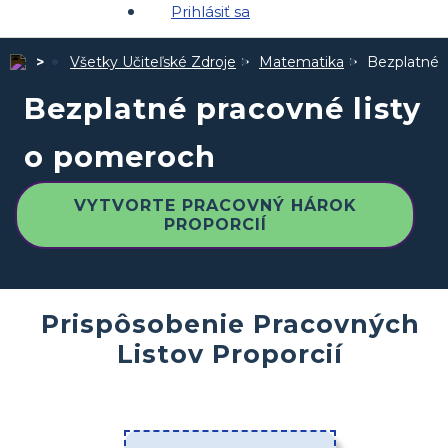
Prihlásiť sa
Všetky Učiteľské Zdroje
Matematika
Bezplatné 
Bezplatné pracovné listy
o pomeroch
VYTVORTE PRACOVNÝ HÁROK
PROPORCIÍ
Prispôsobenie Pracovných
Listov Proporcií