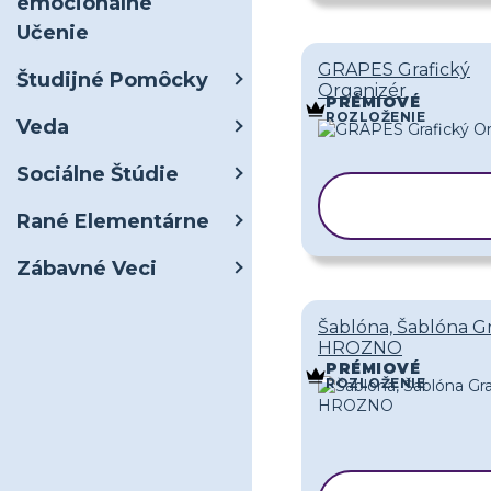
emocionálne
Učenie
GRAPES Grafický
Študijné Pomôcky
Organizér
PRÉMIOVÉ
ROZLOŽENIE
Veda
Sociálne Štúdie
KOPÍROVA
ŠABLÓNU
Rané Elementárne
Zábavné Veci
Šablóna, Šablóna G
HROZNO
PRÉMIOVÉ
ROZLOŽENIE