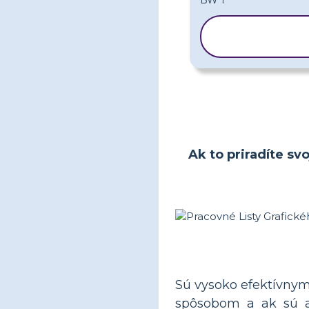
KOPÍROVAŤ
ŠABLÓNU
Ak to priradíte sv
Sú vysoko efektívnym
spôsobom a ak sú ap