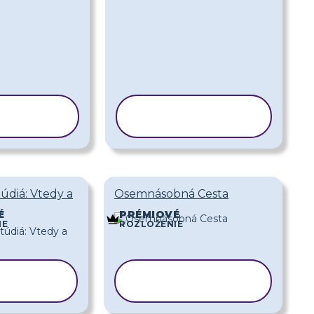
ÍROVAŤ
KOPÍROVAŤ
BLÓNU
ŠABLÓNU
túdiá: Vtedy a
Osemnásobná Cesta
É
PRÉMIOVÉ
IE
ROZLOŽENIE
ÍROVAŤ
KOPÍROVAŤ
BLÓNU
ŠABLÓNU