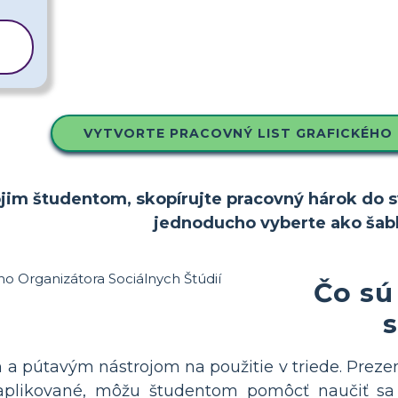
VYTVORTE PRACOVNÝ LIST GRAFICKÉHO
ojim študentom, skopírujte pracovný hárok do sv
jednoducho vyberte ako šab
Čo sú
s
 a pútavým nástrojom na použitie v triede. Preze
likované, môžu študentom pomôcť naučiť sa a