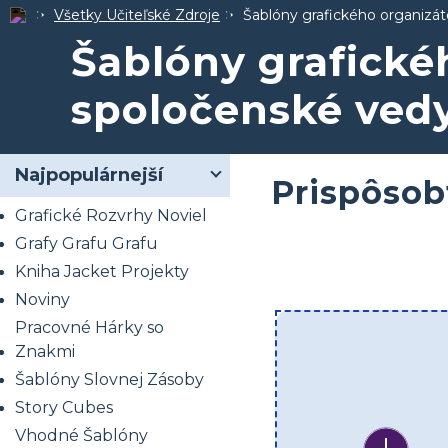
Všetky Učiteľské Zdroje
Šablóny grafického organizát
Šablóny grafické
spoločenské ved
Najpopulárnejší
Prispôsob
Grafické Rozvrhy Noviel
Grafy Grafu Grafu
Kniha Jacket Projekty
Noviny
Pracovné Hárky so
Znakmi
Šablóny Slovnej Zásoby
Story Cubes
Vhodné Šablóny