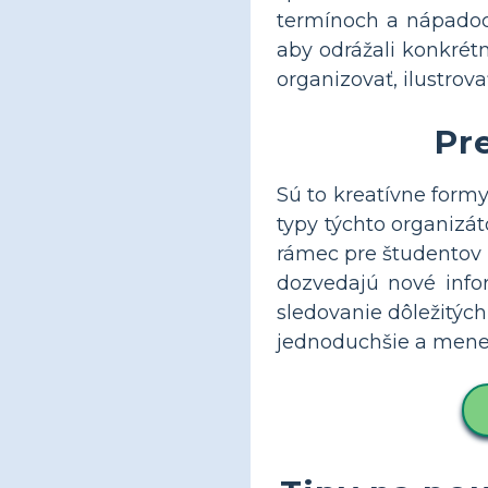
termínoch a nápadoc
aby odrážali konkrét
organizovať, ilustro
Pr
Sú to kreatívne form
typy týchto organizá
rámec pre študentov 
dozvedajú nové info
sledovanie dôležitýc
jednoduchšie a menej