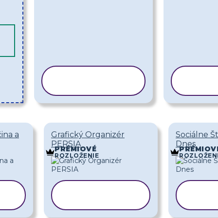
KOPÍROVAŤ
KOP
ŠABLÓNU
ŠA
ina a
Grafický Organizér
Sociálne Š
PERSIA
Dnes
PRÉMIOVÉ
PRÉMIOV
ROZLOŽENIE
ROZLOŽEN
Ť
KOPÍROVAŤ
KOP
ŠABLÓNU
ŠA