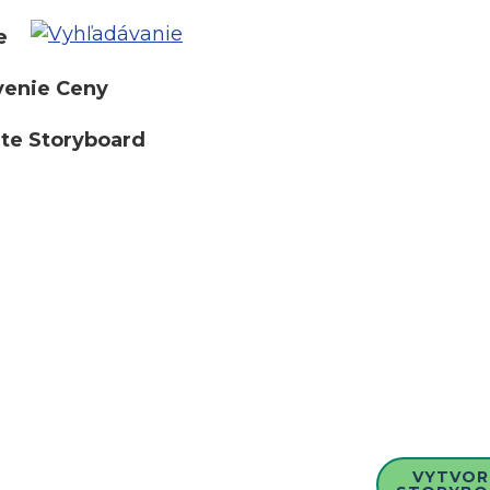
e
venie Ceny
te Storyboard
VYTVOR