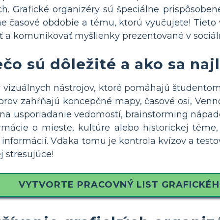
h. Grafické organizéry sú špeciálne prispôsobe
ne časové obdobie a tému, ktorú vyučujete! Tiet
vať a komunikovať myšlienky prezentované v sociál
ečo sú dôležité a ako sa naj
y vizuálnych nástrojov, ktoré pomáhajú študentom 
torov zahŕňajú koncepčné mapy, časové osi, Venn
na usporiadanie vedomostí, brainstorming nápadov
rmácie o mieste, kultúre alebo historickej tém
h informácií. Vďaka tomu je kontrola kvízov a tes
 stresujúce!
VYTVORTE PRACOVNÝ LIST GRAFICKÉ