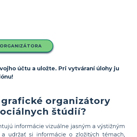
 ORGANIZÁTORA
ojho účtu a uložte. Pri vytváraní úlohy ju
lónu!
 grafické organizátory
ociálnych štúdií?
ntujú informácie vizuálne jasným a výstižným
 udržať si informácie o zložitých témach,