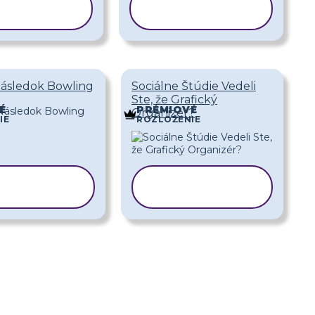
PÍROVAŤ
KOPÍROVAŤ
ABLÓNU
ŠABLÓNU
Následok Bowling
Sociálne Štúdie Vedeli
Ste, že Grafický
É
PRÉMIOVÉ
Organizér?
IE
ROZLOŽENIE
PÍROVAŤ
KOPÍROVAŤ
ABLÓNU
ŠABLÓNU