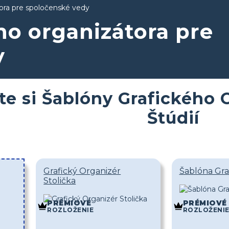
ora pre spoločenské vedy
ho organizátora pre
y
te si Šablóny Grafického 
Štúdií
Grafický Organizér
Šablóna Gra
Stolička
PRÉMIOVÉ
PRÉMIOVÉ
ROZLOŽENIE
ROZLOŽENI