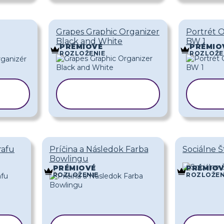
Grapes Graphic Organizer
Portrét O
Black and White
BW 1
PRÉMIOVÉ
PRÉMIO
ROZLOŽENIE
ROZLOŽE
Ť
KOPÍROVAŤ
KO
ŠABLÓNU
Š
rafu
Príčina a Následok Farba
Sociálne Š
Bowlingu
PRÉMIOVÉ
PRÉMIOV
ROZLOŽENIE
ROZLOŽEN