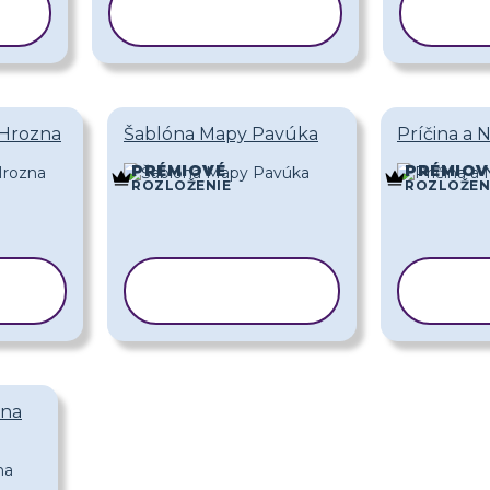
KOPÍROVAŤ
KO
ŠABLÓNU
Š
 Hrozna
Šablóna Mapy Pavúka
Príčina a 
PRÉMIOVÉ
PRÉMIOV
ROZLOŽENIE
ROZLOŽEN
Ť
KOPÍROVAŤ
KO
ŠABLÓNU
Š
ina