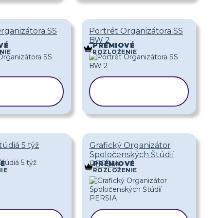
rganizátora SS
Portrét Organizátora SS
BW 2
VÉ
PRÉMIOVÉ
NIE
ROZLOŽENIE
PÍROVAŤ
KOPÍROVAŤ
ABLÓNU
ŠABLÓNU
túdiá 5 týž
Grafický Organizátor
Spoločenských Štúdií
PERSIA
É
PRÉMIOVÉ
IE
ROZLOŽENIE