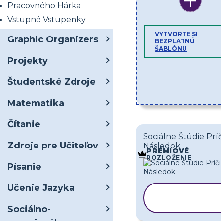
Pracovného Hárka
Vstupné Vstupenky
VYTVORTE SI
Graphic Organizers
BEZPLATNÚ
ŠABLÓNU
Projekty
Študentské Zdroje
Matematika
Čítanie
Sociálne Štúdie Príč
Zdroje pre Učiteľov
Následok
PRÉMIOVÉ
ROZLOŽENIE
Písanie
Učenie Jazyka
KOPÍROVA
ŠABLÓNU
Sociálno-