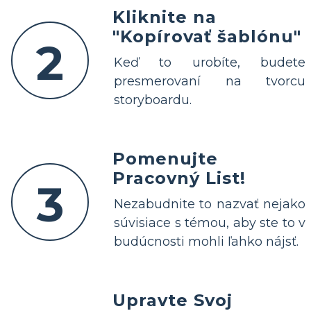
Kliknite na
"Kopírovať šablónu"
2
Keď to urobíte, budete
presmerovaní na tvorcu
storyboardu.
Pomenujte
Pracovný List!
3
Nezabudnite to nazvať nejako
súvisiace s témou, aby ste to v
budúcnosti mohli ľahko nájsť.
Upravte Svoj