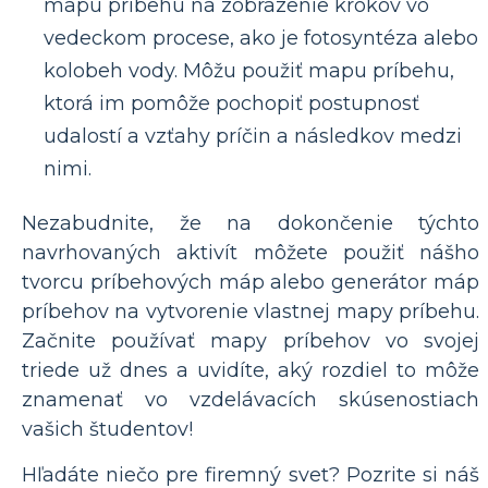
mapu príbehu na zobrazenie krokov vo
vedeckom procese, ako je fotosyntéza alebo
kolobeh vody. Môžu použiť mapu príbehu,
ktorá im pomôže pochopiť postupnosť
udalostí a vzťahy príčin a následkov medzi
nimi.
Nezabudnite, že na dokončenie týchto
navrhovaných aktivít môžete použiť nášho
tvorcu príbehových máp alebo generátor máp
príbehov na vytvorenie vlastnej mapy príbehu.
Začnite používať mapy príbehov vo svojej
triede už dnes a uvidíte, aký rozdiel to môže
znamenať vo vzdelávacích skúsenostiach
vašich študentov!
Hľadáte niečo pre firemný svet? Pozrite si náš