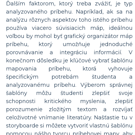
Ďalším faktorom, ktorý treba zvážiť, je typ
analyzovaného príbehu. Napríklad, ak sa na
analýzu rôznych aspektov toho istého príbehu
používa viacero súvisiacich máp, ideálnou
voľbou by mohol byť grafický organizátor máp
príbehu, ktorý umožňuje jednoduché
porovnávanie a integráciu informácií. V
konečnom dôsledku je kľúčové vybrať šablónu
mapovania príbehu, ktorá vyhovuje
špecifickým potrebám študenta a
analyzovanému príbehu. Výberom správnej
šablóny môžu študenti zlepšiť svoje
schopnosti kritického myslenia, zlepšiť
porozumenie zložitým textom a rozvíjať
celoživotné vnímanie literatúry. Našťastie tu v
storyboarde si môžete vytvoriť vlastnú šablónu
pomocou nášho tvorcu príbehovej mapy, aby