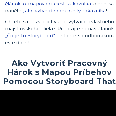
článok o mapovaní ciest zákazníka
alebo sa
naučte
, ako vytvoriť mapu cesty zákazníka
!
Chcete sa dozvedieť viac o vytváraní vlastného
majstrovského diela? Prečítajte si náš článok
„Čo je to Storyboard“
a staňte sa odborníkom
ešte dnes!
Ako Vytvoriť Pracovný
Hárok s Mapou Príbehov
Pomocou Storyboard That