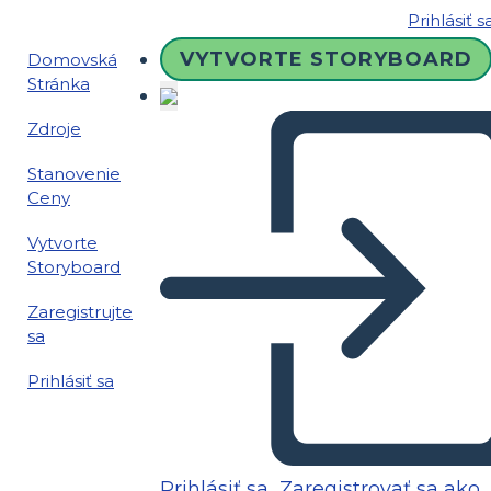
Prihlásiť s
VYTVORTE STORYBOARD
Domovská
Stránka
Zdroje
Stanovenie
Ceny
Vytvorte
Storyboard
Zaregistrujte
sa
Prihlásiť sa
Prihlásiť sa
Zaregistrovať sa ako