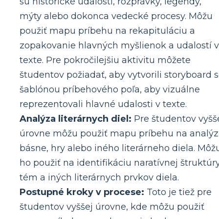
sú historické udalosti, rozprávky, legendy,
mýty alebo dokonca vedecké procesy. Môžu
použiť mapu príbehu na rekapituláciu a
zopakovanie hlavných myšlienok a udalostí v
texte. Pre pokročilejšiu aktivitu môžete
študentov požiadať, aby vytvorili storyboard 
šablónou príbehového poľa, aby vizuálne
reprezentovali hlavné udalosti v texte.
Analýza literárnych diel:
Pre študentov vyšš
úrovne môžu použiť mapu príbehu na analý
básne, hry alebo iného literárneho diela. Môž
ho použiť na identifikáciu naratívnej štruktúry
tém a iných literárnych prvkov diela.
Postupné kroky v procese:
Toto je tiež pre
študentov vyššej úrovne, kde môžu použiť