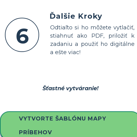
Ďalšie Kroky
6
Odtiaľto si ho môžete vytlačiť,
stiahnuť ako PDF, priložiť k
zadaniu a použiť ho digitálne
a ešte viac!
Šťastné vytváranie!
VYTVORTE ŠABLÓNU MAPY
PRÍBEHOV