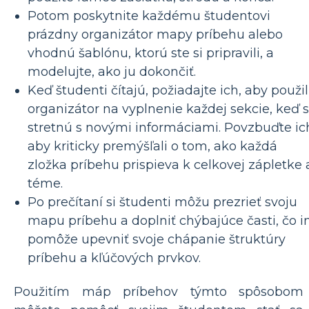
Potom poskytnite každému študentovi
prázdny organizátor mapy príbehu alebo
vhodnú šablónu, ktorú ste si pripravili, a
modelujte, ako ju dokončiť.
Keď študenti čítajú, požiadajte ich, aby použil
organizátor na vyplnenie každej sekcie, keď 
stretnú s novými informáciami. Povzbuďte ic
aby kriticky premýšľali o tom, ako každá
zložka príbehu prispieva k celkovej zápletke 
téme.
Po prečítaní si študenti môžu prezrieť svoju
mapu príbehu a doplniť chýbajúce časti, čo 
pomôže upevniť svoje chápanie štruktúry
príbehu a kľúčových prvkov.
Použitím máp príbehov týmto spôsobom