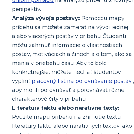
uhlom pohľadu
na analýzu príbehu z rôznyc
perspektív.
Analýza vývoja postavy:
Pomocou mapy
príbehu sa môžete zamerať na vývoj jednej
alebo viacerých postáv v príbehu. Študenti
môžu zahrnúť informácie o vlastnostiach
postáv, motiváciách a činoch a o tom, ako sa
menia v priebehu času. Aby to bolo
konkrétnejšie, môžete nechať študentov
vyplniť
pracovný list na porovnávanie postáv
aby mohli porovnávať a porovnávať rôzne
charakterové črty v príbehu.
Literatúra faktu alebo naratívne texty:
Použite mapu príbehu na zhrnutie textu
literatúry faktu alebo naratívnych textov, ako