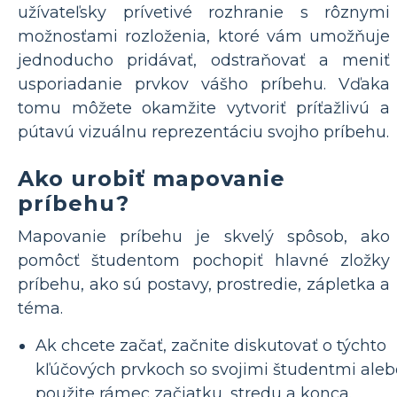
užívateľsky prívetivé rozhranie s rôznymi
možnosťami rozloženia, ktoré vám umožňuje
jednoducho pridávať, odstraňovať a meniť
usporiadanie prvkov vášho príbehu. Vďaka
tomu môžete okamžite vytvoriť príťažlivú a
pútavú vizuálnu reprezentáciu svojho príbehu.
Ako urobiť mapovanie
príbehu?
Mapovanie príbehu je skvelý spôsob, ako
pomôcť študentom pochopiť hlavné zložky
príbehu, ako sú postavy, prostredie, zápletka a
téma.
Ak chcete začať, začnite diskutovať o týchto
kľúčových prvkoch so svojimi študentmi aleb
použite rámec začiatku, stredu a konca.