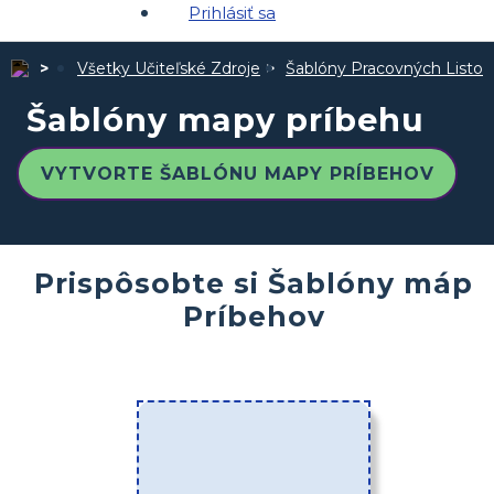
Prihlásiť sa
Všetky Učiteľské Zdroje
Šablóny Pracovných Listov
Šablóny mapy príbehu
VYTVORTE ŠABLÓNU MAPY PRÍBEHOV
Prispôsobte si Šablóny máp
Príbehov