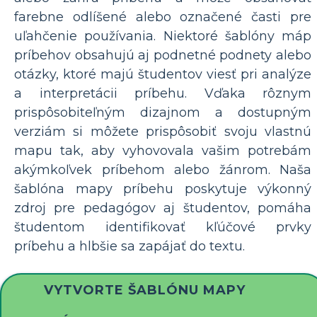
farebne odlíšené alebo označené časti pre
uľahčenie používania. Niektoré šablóny máp
príbehov obsahujú aj podnetné podnety alebo
otázky, ktoré majú študentov viesť pri analýze
a interpretácii príbehu. Vďaka rôznym
prispôsobiteľným dizajnom a dostupným
verziám si môžete prispôsobiť svoju vlastnú
mapu tak, aby vyhovovala vašim potrebám
akýmkoľvek príbehom alebo žánrom. Naša
šablóna mapy príbehu poskytuje výkonný
zdroj pre pedagógov aj študentov, pomáha
študentom identifikovať kľúčové prvky
príbehu a hlbšie sa zapájať do textu.
VYTVORTE ŠABLÓNU MAPY