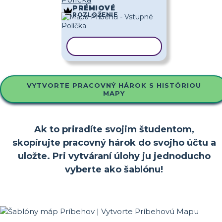
PRÉMIOVÉ
ROZLOŽENIE
KOPÍROVAŤ ŠABLÓNU
VYTVORTE PRACOVNÝ HÁROK S HISTÓRIOU
MAPY
Ak to priradíte svojim študentom,
skopírujte pracovný hárok do svojho účtu a
uložte. Pri vytváraní úlohy ju jednoducho
vyberte ako šablónu!