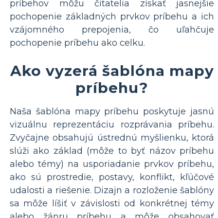
príbehov môžu čitatelia získať jasnejšie
pochopenie základných prvkov príbehu a ich
vzájomného prepojenia, čo uľahčuje
pochopenie príbehu ako celku.
Ako vyzerá šablóna mapy
príbehu?
Naša šablóna mapy príbehu poskytuje jasnú
vizuálnu reprezentáciu rozprávania príbehu.
Zvyčajne obsahujú ústrednú myšlienku, ktorá
slúži ako základ (môže to byť názov príbehu
alebo témy) na usporiadanie prvkov príbehu,
ako sú prostredie, postavy, konflikt, kľúčové
udalosti a riešenie. Dizajn a rozloženie šablóny
sa môže líšiť v závislosti od konkrétnej témy
alebo žánru príbehu a môže obsahovať