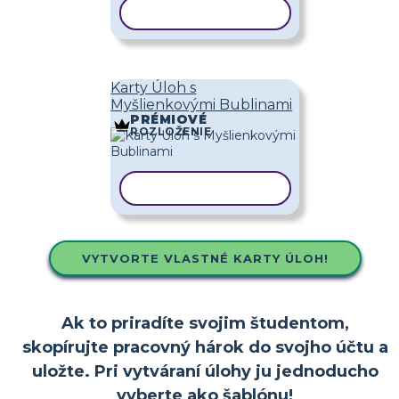
KOPÍROVAŤ ŠABLÓNU
Karty Úloh s
Myšlienkovými Bublinami
PRÉMIOVÉ
ROZLOŽENIE
KOPÍROVAŤ ŠABLÓNU
VYTVORTE VLASTNÉ KARTY ÚLOH!
Ak to priradíte svojim študentom,
skopírujte pracovný hárok do svojho účtu a
uložte. Pri vytváraní úlohy ju jednoducho
vyberte ako šablónu!