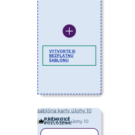
VYTVORTE SI
BEZPLATNÚ
ŠABLÓNU
šablóna karty úlohy 10
PRÉMIOVÉ
ROZLOŽENIE
KOPÍROVAŤ ŠABLÓNU