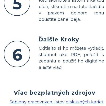
5
Keď skončíte s listom s kartou
úloh, kliknutím na toto tlačidlo
v pravom dolnom rohu
opustíte panel deja.
Ďalšie Kroky
6
Odtiaľto si ho môžete vytlačiť,
stiahnuť ako PDF, priložiť k
zadaniu a použiť ho digitálne
a ešte viac!
Viac bezplatných zdrojov
Šablóny pracovných listov diskusných kariet