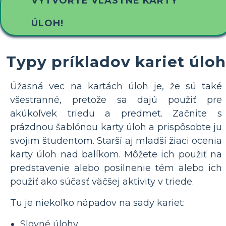
VYTVORTE VLASTNÉ KARTY
ÚLOH!
Typy príkladov kariet úloh
Úžasná vec na kartách úloh je, že sú také
všestranné, pretože sa dajú použiť pre
akúkoľvek triedu a predmet. Začnite s
prázdnou šablónou karty úloh a prispôsobte ju
svojim študentom. Starší aj mladší žiaci ocenia
karty úloh nad balíkom. Môžete ich použiť na
predstavenie alebo posilnenie tém alebo ich
použiť ako súčasť väčšej aktivity v triede.
Tu je niekoľko nápadov na sady kariet:
Slovné úlohy