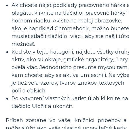
Ak chcete nájsť podklady pracovného hárka 
plagátu, kliknite na tlačidlo „pracovné hárky“
hornom riadku. Ak ste na malej obrazovke,
ako je napríklad Chromebook, možno budet
musieť stlačiť tlačidlo „viac“, aby ste našli tút
možnosť.
Keď ste v tejto kategórii, nájdete všetky druh
aktív, ako sú okraje, grafické organizéry, čiary
oveľa viac. Jednoducho presuňte myšou tam,
kam chcete, aby sa aktíva umiestnili. Na výbe
je tiež veľa vzorov, tvarov, znakov, textových
polí a ďalších.
Po vytvorení vlastných kariet úloh kliknite na
tlačidlo Uložiť a ukončiť.
Príbeh zostane vo vašej knižnici príbehov a
môže slúžiť ako vaše vlastné upraviteľné karty