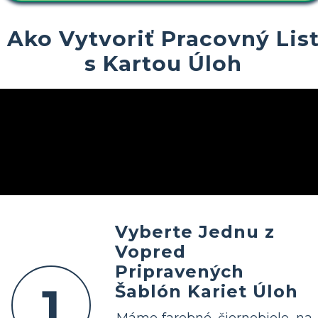
Ako Vytvoriť Pracovný Lis
s Kartou Úloh
Vyberte Jednu z
Vopred
Pripravených
1
Šablón Kariet Úloh
Máme farebné, čiernobiele, na