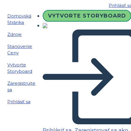
Prihlásiť s
VYTVORTE STORYBOARD
Domovská
Stránka
Zdroje
Stanovenie
Ceny
Vytvorte
Storyboard
Zaregistrujte
sa
Prihlásiť sa
Prihlásiť sa
Zaregistrovať sa ako