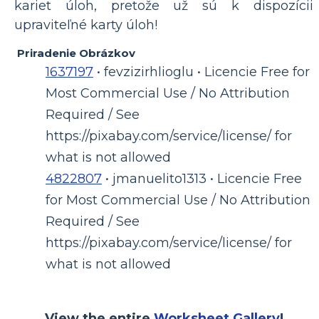
kariet úloh, pretože už sú k dispozícii
upraviteľné karty úloh!
Priradenie Obrázkov
1637197
• fevzizirhlioglu • Licencie Free for
Most Commercial Use / No Attribution
Required / See
https://pixabay.com/service/license/ for
what is not allowed
4822807
• jmanuelito1313 • Licencie Free
for Most Commercial Use / No Attribution
Required / See
https://pixabay.com/service/license/ for
what is not allowed
View the entire
Worksheet Gallery
!