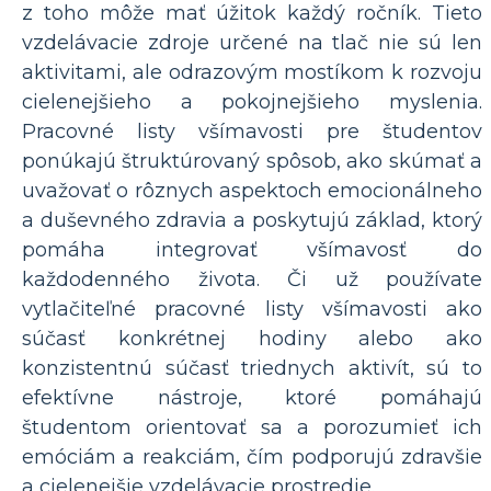
z toho môže mať úžitok každý ročník. Tieto
vzdelávacie zdroje určené na tlač nie sú len
aktivitami, ale odrazovým mostíkom k rozvoju
cielenejšieho a pokojnejšieho myslenia.
Pracovné listy všímavosti pre študentov
ponúkajú štruktúrovaný spôsob, ako skúmať a
uvažovať o rôznych aspektoch emocionálneho
a duševného zdravia a poskytujú základ, ktorý
pomáha integrovať všímavosť do
každodenného života. Či už používate
vytlačiteľné pracovné listy všímavosti ako
súčasť konkrétnej hodiny alebo ako
konzistentnú súčasť triednych aktivít, sú to
efektívne nástroje, ktoré pomáhajú
študentom orientovať sa a porozumieť ich
emóciám a reakciám, čím podporujú zdravšie
a cielenejšie vzdelávacie prostredie.