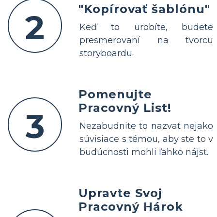
"Kopírovať šablónu"
2
Keď to urobíte, budete
presmerovaní na tvorcu
storyboardu.
Pomenujte
Pracovný List!
3
Nezabudnite to nazvať nejako
súvisiace s témou, aby ste to v
budúcnosti mohli ľahko nájsť.
Upravte Svoj
Pracovný Hárok