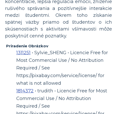
koncentrácie, lepšia regulácia emócií, zníženie
rušivého správania a pozitívnejšie interakcie
medzi študentmi. Okrem toho získanie
spätnej väzby priamo od študentov o ich
skúsenostiach s aktivitami všímavosti môže
poskytnúť cenné poznatky.
Priradenie Obrázkov
1311251
• Sylvie_SHENG • Licencie Free for
Most Commercial Use / No Attribution
Required / See
https://pixabay.com/service/license/ for
what is not allowed
1814372
• trudith • Licencie Free for Most
Commercial Use / No Attribution
Required / See
https://pixabay.com/service/license/ for