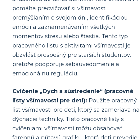
pomáha precvičovať si všímavosť
premýšľaním o svojom dni, identifikáciou
emócií a zaznamenávaním všetkých
momentov stresu alebo šťastia. Tento typ
pracovného listu s aktivitami všímavosti je
obzvlášť prospešný pre starších študentov,
pretože podporuje sebauvedomenie a
emocionálnu reguláciu.
Cvičenie „Dych a sústredenie“ (pracovné
listy všímavosti pre deti):
Použite pracovný
list všímavosti pre deti, ktorý sa zameriava n
dýchacie techniky. Tieto pracovné listy s
cvičeniami všímavosti môžu obsahovať
farebnú a pútavú grafiku, ktorá deti prevedie