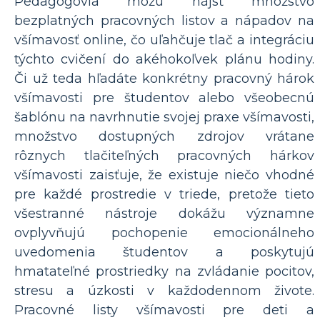
Pedagógovia môžu nájsť množstvo
bezplatných pracovných listov a nápadov na
všímavosť online, čo uľahčuje tlač a integráciu
týchto cvičení do akéhokoľvek plánu hodiny.
Či už teda hľadáte konkrétny pracovný hárok
všímavosti pre študentov alebo všeobecnú
šablónu na navrhnutie svojej praxe všímavosti,
množstvo dostupných zdrojov vrátane
rôznych tlačiteľných pracovných hárkov
všímavosti zaisťuje, že existuje niečo vhodné
pre každé prostredie v triede, pretože tieto
všestranné nástroje dokážu významne
ovplyvňujú pochopenie emocionálneho
uvedomenia študentov a poskytujú
hmatateľné prostriedky na zvládanie pocitov,
stresu a úzkosti v každodennom živote.
Pracovné listy všímavosti pre deti a