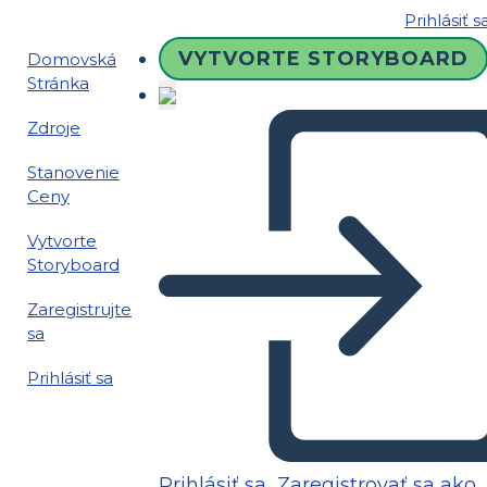
Prihlásiť s
VYTVORTE STORYBOARD
Domovská
Stránka
Zdroje
Stanovenie
Ceny
Vytvorte
Storyboard
Zaregistrujte
sa
Prihlásiť sa
Prihlásiť sa
Zaregistrovať sa ako