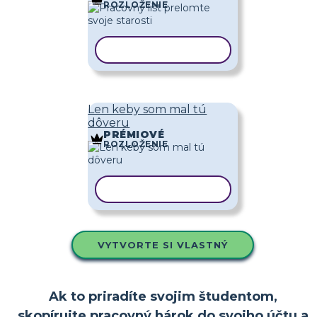
ROZLOŽENIE
KOPÍROVAŤ ŠABLÓNU
Len keby som mal tú
dôveru
PRÉMIOVÉ
ROZLOŽENIE
KOPÍROVAŤ ŠABLÓNU
VYTVORTE SI VLASTNÝ
Ak to priradíte svojim študentom,
skopírujte pracovný hárok do svojho účtu a