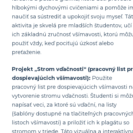
hlbokými dychovými cvičeniami a pomôže i
naučiť sa sústrediť a upokojiť svoju myseľ. Tá
aktivita je skvelá pre mladších študentov, učí
ich základnú zručnosť všímavosti, ktorú môž
použiť vždy, keď pociťujú úzkosť alebo
preťaženie.
Projekt „Strom vďačnosti“ (pracovný list p
dospievajúcich všímavosti):
Použite
pracovný list pre dospievajúcich všímavosti n
vytvorenie stromu vďačnosti. Študenti si môž
napísať veci, za ktoré sú vďační, na listy
(šablóny dostupné na tlačiteľných pracovnýc
listoch všímavosti) a priložiť ich k plagátu so
stromom v triede. Táto vizuálna a interaktívn