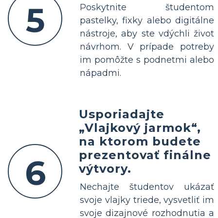
5
Poskytnite študentom
pastelky, fixky alebo digitálne
nástroje, aby ste vdýchli život
návrhom. V prípade potreby
im pomôžte s podnetmi alebo
nápadmi.
Usporiadajte
„Vlajkový jarmok“,
na ktorom budete
prezentovať finálne
6
výtvory.
Nechajte študentov ukázať
svoje vlajky triede, vysvetliť im
svoje dizajnové rozhodnutia a