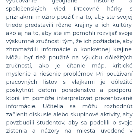
vyučovanie geografie, histórie a
spoločenských vied. Pracovné hárky s
príznakmi možno použiť na to, aby ste svojej
triede predstavili rôzne krajiny a ich kultúry,
ako aj na to, aby ste im pomohli rozvíjať svoje
výskumné zručnosti tým, že ich požiadate, aby
zhromaždili informácie o konkrétnej krajine.
Môžu byť tiež použité na výučbu dôležitých
zručností, ako je čítanie máp, kritické
myslenie a riešenie problémov. Pri používaní
pracovných listov s vlajkami je dôležité
poskytnúť deťom poradenstvo a podporu,
ktorá im pomôže interpretovať prezentované
informácie. Učitelia sa môžu rozhodnúť
začleniť diskusie alebo skupinové aktivity, aby
povzbudili študentov, aby sa podelili o svoje
zistenia a názory na miesta uvedené v