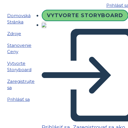
Prihlásiť s
VYTVORTE STORYBOARD
Domovská
Stránka
Zdroje
Stanovenie
Ceny
Vytvorte
Storyboard
Zaregistrujte
sa
Prihlásiť sa
Prihlásiť sa
Zaregistrovať sa ako