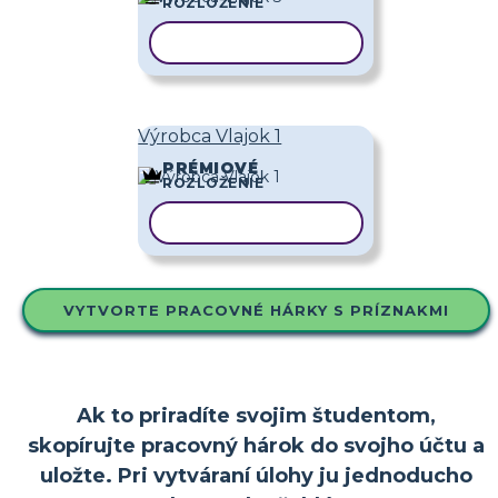
ROZLOŽENIE
KOPÍROVAŤ ŠABLÓNU
Výrobca Vlajok 1
PRÉMIOVÉ
ROZLOŽENIE
KOPÍROVAŤ ŠABLÓNU
VYTVORTE PRACOVNÉ HÁRKY S PRÍZNAKMI
Ak to priradíte svojim študentom,
skopírujte pracovný hárok do svojho účtu a
uložte. Pri vytváraní úlohy ju jednoducho