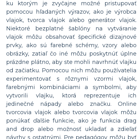
ku ktorým je zvyčajne možné pristupovať
pomocou hľadaných výrazov, ako je výrobca
vlajok, tvorca vlajok alebo generátor vlajok.
Niektoré bezplatné šablóny na vytváranie
vlajok môžu obsahovať špecifické dizajnové
prvky, ako sú farebné schémy, vzory alebo
obrázky, zatiaľ čo iné môžu poskytnúť úplne
prázdne plátno, aby ste mohli navrhnúť vlajku
od začiatku. Pomocou nich môžu používatelia
experimentovať s rôznymi vzormi vlajok,
farebnými kombináciami a symbolmi, aby
vytvorili vlajku, ktorá reprezentuje ich
jedinečné nápady alebo značku. Online
tvorcovia vlajok alebo tvorcovia vlajok môžu
ponúkať ďalšie funkcie, ako je funkcia drag
and drop alebo možnosť ukladať a zdieľať
návrhy s ostatnými. Pre pedagógov môžu byť