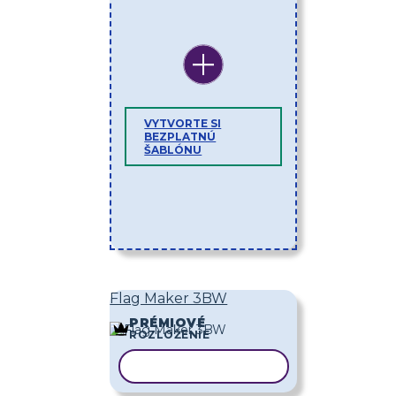
VYTVORTE SI
BEZPLATNÚ
ŠABLÓNU
Flag Maker 3BW
PRÉMIOVÉ
ROZLOŽENIE
KOPÍROVAŤ ŠABLÓNU