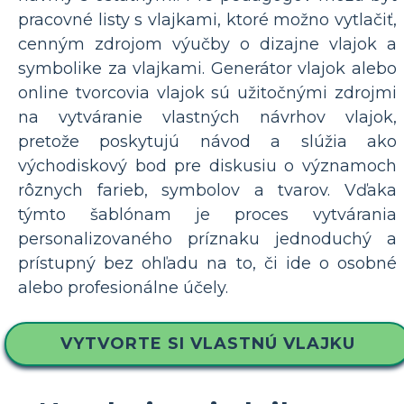
pracovné listy s vlajkami, ktoré možno vytlačiť,
cenným zdrojom výučby o dizajne vlajok a
symbolike za vlajkami. Generátor vlajok alebo
online tvorcovia vlajok sú užitočnými zdrojmi
na vytváranie vlastných návrhov vlajok,
pretože poskytujú návod a slúžia ako
východiskový bod pre diskusiu o významoch
rôznych farieb, symbolov a tvarov. Vďaka
týmto šablónam je proces vytvárania
personalizovaného príznaku jednoduchý a
prístupný bez ohľadu na to, či ide o osobné
alebo profesionálne účely.
VYTVORTE SI VLASTNÚ VLAJKU