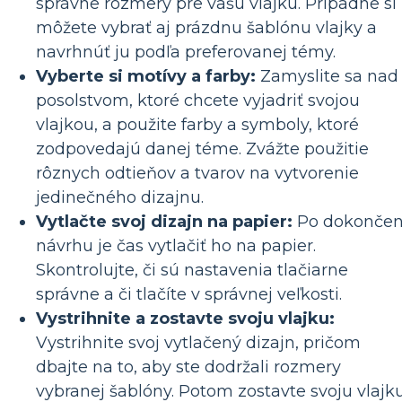
správne rozmery pre vašu vlajku. Prípadne si
môžete vybrať aj prázdnu šablónu vlajky a
navrhnúť ju podľa preferovanej témy.
Vyberte si motívy a farby:
Zamyslite sa nad
posolstvom, ktoré chcete vyjadriť svojou
vlajkou, a použite farby a symboly, ktoré
zodpovedajú danej téme. Zvážte použitie
rôznych odtieňov a tvarov na vytvorenie
jedinečného dizajnu.
Vytlačte svoj dizajn na papier:
Po dokončen
návrhu je čas vytlačiť ho na papier.
Skontrolujte, či sú nastavenia tlačiarne
správne a či tlačíte v správnej veľkosti.
Vystrihnite a zostavte svoju vlajku:
Vystrihnite svoj vytlačený dizajn, pričom
dbajte na to, aby ste dodržali rozmery
vybranej šablóny. Potom zostavte svoju vlajk