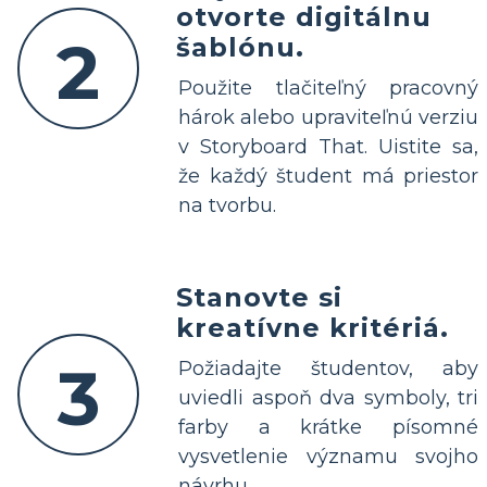
otvorte digitálnu
2
šablónu.
Použite tlačiteľný pracovný
hárok alebo upraviteľnú verziu
v Storyboard That. Uistite sa,
že každý študent má priestor
na tvorbu.
Stanovte si
kreatívne kritériá.
3
Požiadajte študentov, aby
uviedli aspoň dva symboly, tri
farby a krátke písomné
vysvetlenie významu svojho
návrhu.