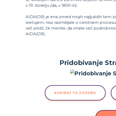
v 19. stoletju (da, v 1800-ih).
AIDA(OR) je ena izmed mojih najljubših tem za 
srečujem, niso razmišljale o celotnem proces
več plošč, če menite, da imate več podrobnost
AIDA(OR):
Pridobivanje St
KOPIRAJ TO ZGODBO