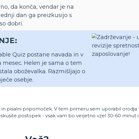
no, da konča, vendar je na
ednji dan ga preizkusijo s
so dobri.
NJE:
able Quiz postane navada in v
a mesec. Helen je sama o tem
stala oboževalka. Razmišljajo o
oječe osebje.
a in pisalni pripomoček. V tem primeru sem uporabil orodja 
oskusite postopek - vsak vam bo verjetno vzel 30-60 minut i