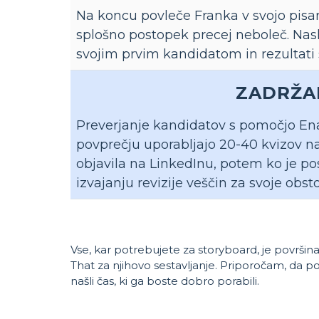
Na koncu povleče Franka v svojo pisar
splošno postopek precej neboleč. Nasl
svojim prvim kandidatom in rezultati 
ZADRŽA
Preverjanje kandidatov s pomočjo En
povprečju uporabljajo 20-40 kvizov n
objavila na LinkedInu, potem ko je po
izvajanju revizije veščin za svoje obst
Vse, kar potrebujete za storyboard, je površin
That za njihovo sestavljanje. Priporočam, da p
našli čas, ki ga boste dobro porabili.