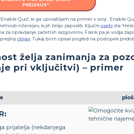
PREIZKUS*
'Enable Quiz', ki ga uporabljam na primer v svoji . Enable Q
tnosti inženirjev, ki jih želijo zaposliti. Ključni
osebi
sta 'Hele
na za opravljanje začetnih razgovorov, Frank pa je vodja zap
prejšnji
objavi
. Tukaj bom opisal pogled na postopek pridobi
nost želja zanimanja za poz
je pri vključitvi) – primer
e
plo
R:
ga prijatelja (nekdanjega