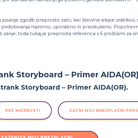
pisanje zgodb preprosto zato, ker številne ekipe izdelkov, s
u pridobivanja nazorno, uporabno in preizkušeno. Popolnoma
i zanje, toda tukaj je preprosta referenca s 6 ploščami za 
rank Storyboard – Primer AIDA(OR)
VEČ MOŽNOSTI
ZAČNI MOJ BREZPLAČNI PRE
ZAŽENITE MOJ BREZPLAČNI