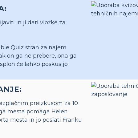
A:
javiti in ji dati vložke za
able Quiz stran za najem
ak on ga ne prebere, ona ga
sploh če lahko poskusijo
ANJE:
brezplačnim preizkusom za 10
nega mesta pomaga Helen
prta mesta in jo poslati Franku