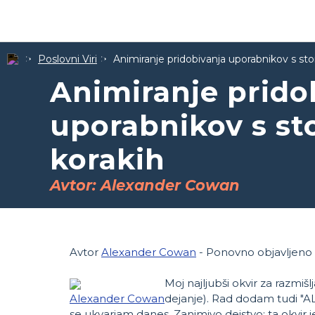
Poslovni Viri
Animiranje pridobivanja uporabnikov s sto
Animiranje prido
uporabnikov s st
korakih
Avtor: Alexander Cowan
Avtor
Alexander Cowan
- Ponovno objavljeno
Moj najljubši okvir za razmišl
Alexander Cowan
dejanje). Rad dodam tudi "ALI
se ukvarjam danes. Zanimivo dejstvo: ta okvir 