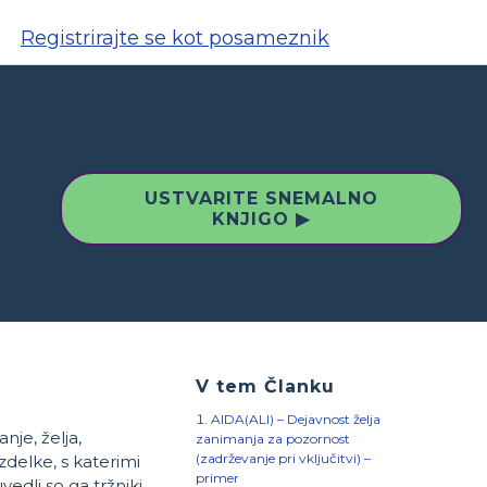
Registrirajte se kot posameznik
USTVARITE SNEMALNO
KNJIGO ▶
V tem Članku
AIDA(ALI) – Dejavnost želja
nje, želja,
zanimanja za pozornost
(zadrževanje pri vključitvi) –
zdelke, s katerimi
primer
edli so ga tržniki