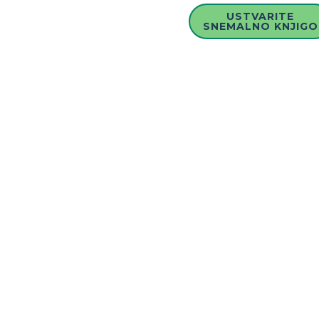
USTVARITE
SNEMALNO KNJIGO