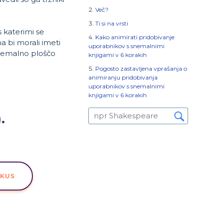
Več?
Ti si na vrsti
 katerimi se
Kako animirati pridobivanje
 bi morali imeti
uporabnikov s snemalnimi
snemalno ploščo
knjigami v 6 korakih
Pogosto zastavljena vprašanja o
animiranju pridobivanja
uporabnikov s snemalnimi
knjigami v 6 korakih
.
SKUS