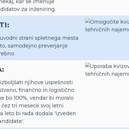
 nekaj, kar se imenuje
idatov za inženiring.
TI:
a uvodni strani spletnega mesta
vito, samodejno preverjanje
rebno.
:
izboljšati njihove uspešnosti
stveno, finančno in logistično
ne bo 100%, vendar bi moralo
 čez tri mesece svoj letni
 leto bi rada dodala 'izveden
andidate'.