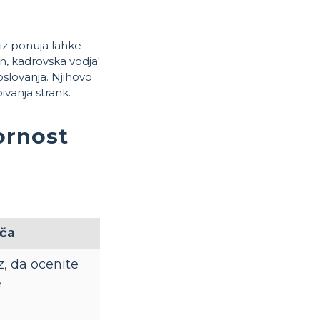
uiz ponuja lahke
n, kadrovska vodja'
oslovanja. Njihovo
vanja strank.
ornost
šča