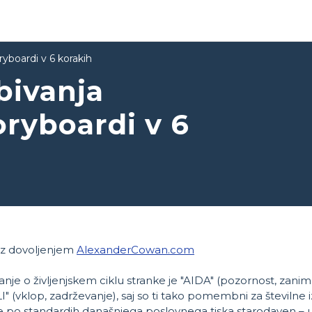
ryboardi v 6 korakih
bivanja
oryboardi v 6
 z dovoljenjem
AlexanderCowan.com
janje o življenjskem ciklu stranke je "AIDA" (pozornost, zanima
" (vklop, zadrževanje), saj so ti tako pomembni za številne i
je po standardih današnjega poslovnega tiska starodaven – uv