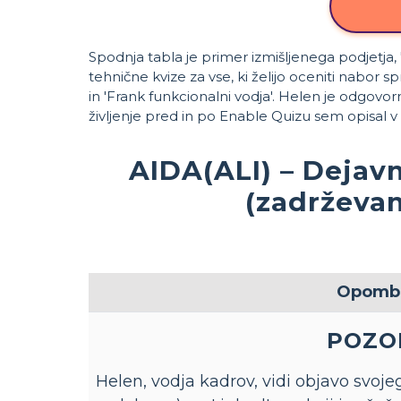
Spodnja tabla je primer izmišljenega podjetja, 
tehnične kvize za vse, ki želijo oceniti nabor spre
in 'Frank funkcionalni vodja'. Helen je odgovor
življenje pred in po Enable Quizu sem opisal v 
AIDA(ALI) – Dejav
(zadrževan
Opomb
POZO
Helen, vodja kadrov, vidi objavo svoje