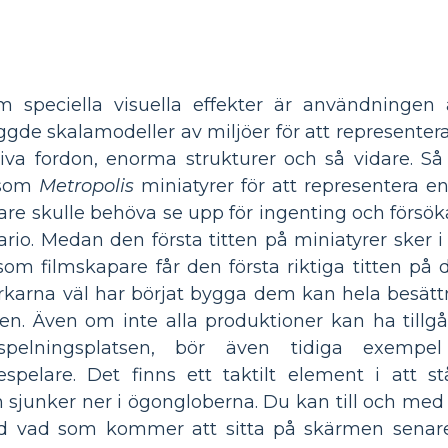
speciella visuella effekter är användningen a
ggde skalamodeller av miljöer för att representer
va fordon, enorma strukturer och så vidare. Så 
 som
Metropolis
miniatyrer för att representera en
re skulle behöva se upp för ingenting och försöka 
io. Medan den första titten på miniatyrer sker i
om filmskapare får den första riktiga titten på d
rkarna väl har börjat bygga dem kan hela besätt
 Även om inte alla produktioner kan ha tillgång
nspelningsplatsen, bör även tidiga exemp
pelare. Det finns ett taktilt element i att st
 sjunker ner i ögongloberna. Du kan till och med 
d med vad som kommer att sitta på skärmen sena