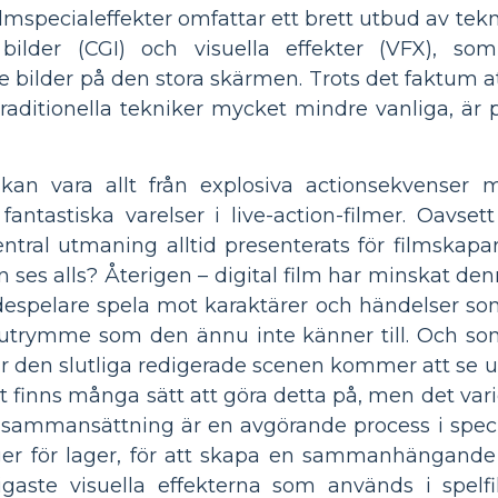
mspecialeffekter omfattar ett brett utbud av tekni
 bilder (CGI) och visuella effekter (VFX), som
 bilder på den stora skärmen. Trots det faktum at
raditionella tekniker mycket mindre vanliga, är p
 kan vara allt från explosiva actionsekvenser 
fantastiska varelser i live-action-filmer. Oavsett
entral utmaning alltid presenterats för filmskapa
 ses alls? Återigen – digital film har minskat de
espelare spela mot karaktärer och händelser so
 utrymme som den ännu inte känner till. Och som
r den slutliga redigerade scenen kommer att se 
Det finns många sätt att göra detta på, men det va
 sammansättning är en avgörande process i speci
ger för lager, för att skapa en sammanhängande 
igaste visuella effekterna som används i spelf