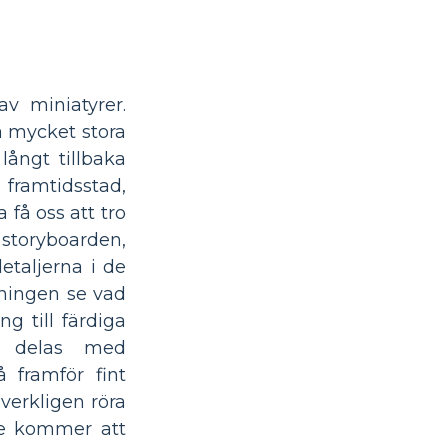
v miniatyrer.
a mycket stora
långt tillbaka
 framtidsstad,
få oss att tro
 storyboarden,
etaljerna i de
ningen se vad
 till färdiga
el delas med
å framför fint
verkligen röra
re kommer att