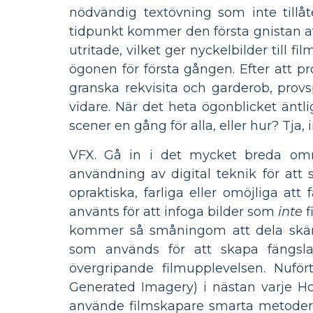
nödvändig textövning som inte tillå
tidpunkt kommer den första gnistan av 
utritade, vilket ger nyckelbilder till 
ögonen för första gången. Efter att pr
granska rekvisita och garderob, prov
vidare. När det heta ögonblicket äntli
scener en gång för alla, eller hur? Tja, in
VFX. Gå in i det mycket breda områd
användning av digital teknik för att 
opraktiska, farliga eller omöjliga att
använts för att infoga bilder som
inte
f
kommer så småningom att dela skärme
som används för att skapa fängslan
övergripande filmupplevelsen. Nuför
Generated Imagery) i nästan varje Ho
använde filmskapare smarta metoder för