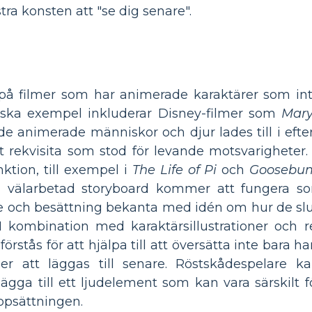
a konsten att "se dig senare".
på filmer som har animerade karaktärer som in
ssiska exempel inkluderar Disney-filmer som
Mary
e animerade människor och djur lades till i ef
 rekvisita som stod för levande motsvarigheter.
nktion, till exempel i
The Life of Pi
och
Goosebu
en välarbetad storyboard kommer att fungera s
re och besättning bekanta med idén om hur de sl
 kombination med karaktärsillustrationer och r
rstås för att hjälpa till att översätta inte bara 
att läggas till senare. Röstskådespelare ka
gga till ett ljudelement som kan vara särskilt fö
ppsättningen.