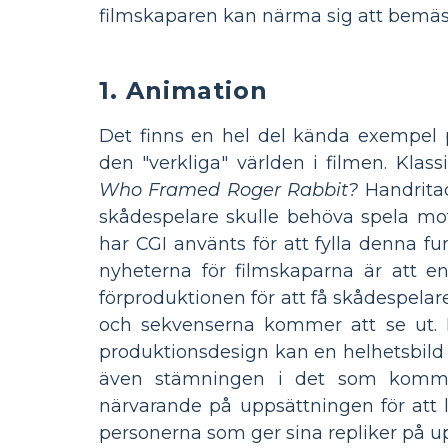
filmskaparen kan närma sig att bemästr
1. Animation
Det finns en hel del kända exempel 
den "verkliga" världen i filmen. Kla
Who Framed Roger Rabbit?
Handritad
skådespelare skulle behöva spela mot
har CGI använts för att fylla denna fu
nyheterna för filmskaparna är att 
förproduktionen för att få skådespela
och sekvenserna kommer att se ut. I
produktionsdesign kan en helhetsbild fö
även stämningen i det som kommer 
närvarande på uppsättningen för att lä
personerna som ger sina repliker på u