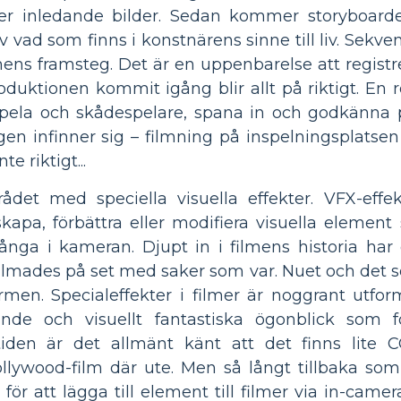
ter inledande bilder. Sedan kommer storyboard
vad som finns i konstnärens sinne till liv. Sekven
filmens framsteg. Det är en uppenbarelse att regis
oduktionen kommit igång blir allt på riktigt. En 
spela och skådespelare, spana in och godkänna 
gen infinner sig – filmning på inspelningsplatsen
te riktigt...
et med speciella visuella effekter. VFX-effekt
skapa, förbättra eller modifiera visuella elemen
 fånga i kameran. Djupt in i filmens historia har 
ilmades på set med saker som var. Nuet och det s
n. Specialeffekter i filmer är noggrant utfor
de och visuellt fantastiska ögonblick som f
tiden är det allmänt känt att det finns lite 
llywood-film där ute. Men så långt tillbaka som
 att lägga till element till filmer via in-camera