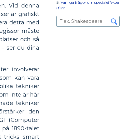
Vanliga frågor om specialeffekter
en. Vid denna
i film
ser är grafiskt
trera detta med
regissör måste
platser och så
 – ser du dina
er involverar
t som kan vara
olika tekniker
om inte är här
made tekniker
örstärker den
CGI (Computer
 på 1890-talet
 tricks, smart