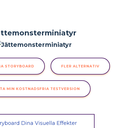
ättemonsterminiatyr
NA STORYBOARD
FLER ALTERNATIV
TA MIN KOSTNADSFRIA TESTVERSION
ryboard Dina Visuella Effekter