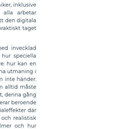
ker, inklusive
 alla arbetar
t den digitala
raktiskt taget
med invecklad
 hur speciella
re: hur kan en
nna utmaning i
m inte händer.
 alltid måste
ut, denna gång
rierar beroende
aleffekter där
och realistisk
ilmer och hur