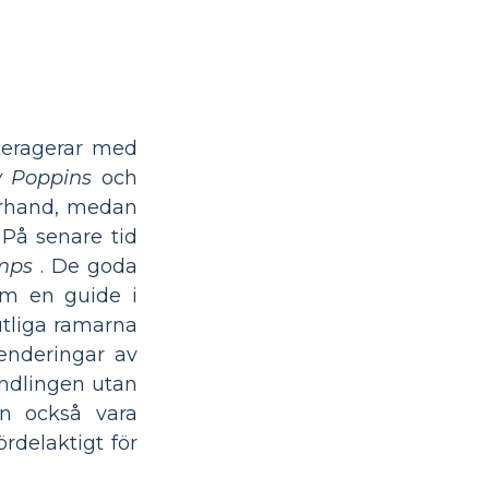
teragerar med
 Poppins
och
terhand, medan
 På senare tid
mps
. De goda
om en guide i
utliga ramarna
enderingar av
handlingen utan
n också vara
rdelaktigt för