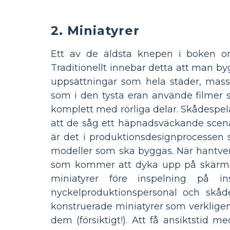
2. Miniatyrer
Ett av de äldsta knepen i boken om 
Traditionellt innebar detta att man by
uppsättningar som hela städer, massi
som i den tysta eran använde filmer
komplett med rörliga delar. Skådespela
att de såg ett häpnadsväckande scenar
är det i produktionsdesignprocessen s
modeller som ska byggas. När hantve
som kommer att dyka upp på skärmen.
miniatyrer före inspelning på i
nyckelproduktionspersonal och skådes
konstruerade miniatyrer som verkligen
dem (försiktigt!). Att få ansiktsti