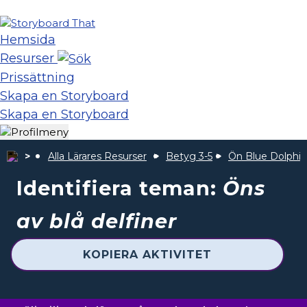
Hemsida
Resurser
Prissättning
Skapa en Storyboard
Skapa en Storyboard
Alla Lärares Resurser
Betyg 3-5
Ön Blue Dolphin
Identifiera teman:
Öns
av blå delfiner
KOPIERA AKTIVITET