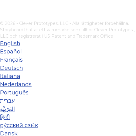
© 2026 - Clever Prototypes, LLC - Alla rättigheter förbehållna.
StoryboardThat är ett varumärke som tillhör
Clever Prototypes ,
LLC
och registrerat i US Patent and Trademark Office
English
Español
Français
Deutsch
Italiana
Nederlands
Português
עברית
العَرَبِيَّة
हिन्दी
ру́сский язы́к
Dansk