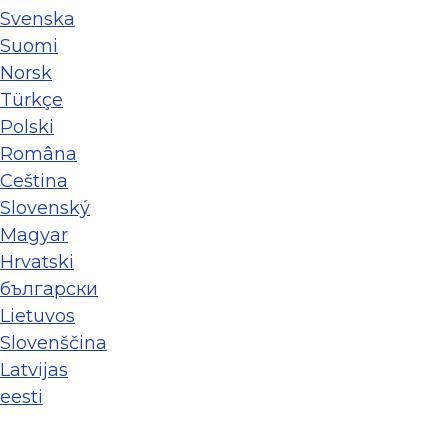
Svenska
Suomi
Norsk
Türkçe
Polski
Româna
Ceština
Slovenský
Magyar
Hrvatski
български
Lietuvos
Slovenščina
Latvijas
eesti