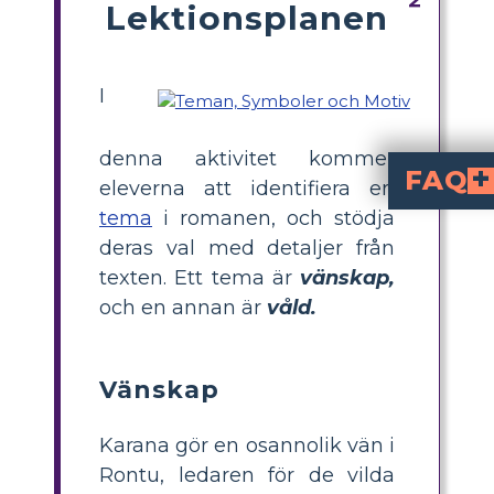
Lektionsplanen
I
denna aktivitet kommer
FAQ
eleverna att identifiera en
tema
i romanen, och stödja
Vilka är de viktigaste teman
utforskar teman som
, överlevnad och förlåtelse. Historien lyfter fram Karanas osannolika vänskaper med djur och utmaningarna med våld och förlust på ön.
Hur kan elever id
i romanen. Till exempel, lägg märke till hur 
Vad är ett exempel på vän
, den vilda hunden som en gång var h
Hur påverkar våld karaktä
Våld påverkar Karana djupt, eftersom hon förlorar sin far och bror. D
What is a simple c
that identifies and illustrates diffe
deras val med detaljer från
texten. Ett tema är
vänskap,
och en annan är
våld.
Vänskap
Karana gör en osannolik vän i
Rontu, ledaren för de vilda