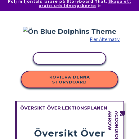
Följ miljontals lärare på Storyboard That.
Skapa ett
gratis utbildningskonto
✨
Fler Alternativ
KOPIERA AKTIVITET
KOPIERA DENNA
STORYBOARD
ÖVERSIKT ÖVER LEKTIONSPLANEN
Översikt Över