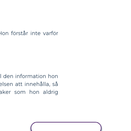
on förstår inte varför
l den information hon
lsen att innehålla, så
aker som hon aldrig
KOPIERA AKTIVITET