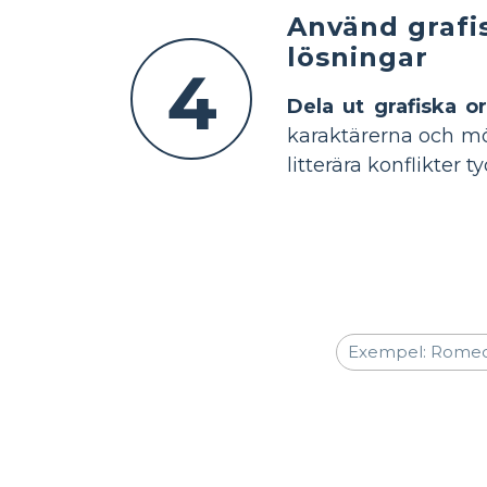
Använd grafis
lösningar
4
Dela ut grafiska o
karaktärerna och mö
litterära konflikter ty