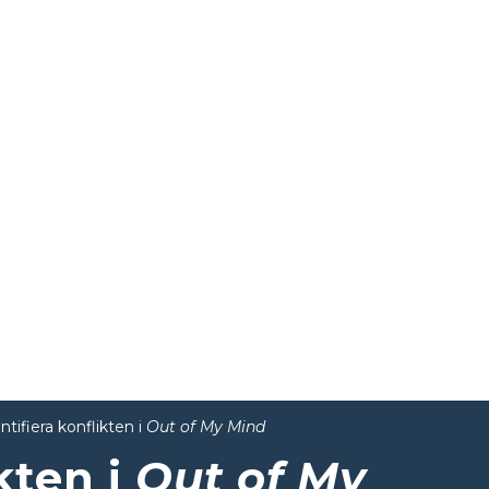
ntifiera konflikten i
Out of My Mind
kten i
Out of My