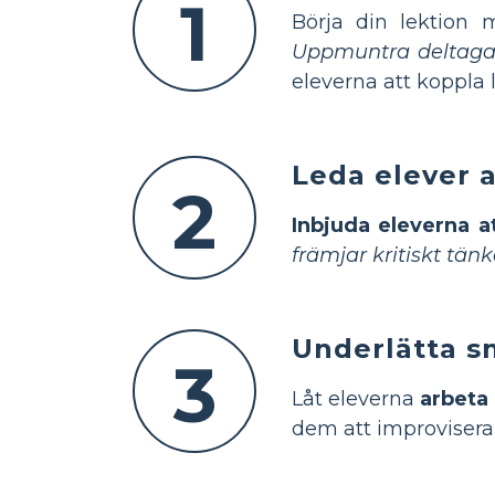
1
Börja din lektion
Uppmuntra deltag
eleverna att koppla l
Leda elever a
2
Inbjuda eleverna at
främjar kritiskt tän
Underlätta sm
3
Låt eleverna
arbeta
dem att improvisera 