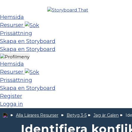
Hemsida
Resurser
Prissättning
Skapa en Storyboard
Skapa en Storyboard
Hemsida
Resurser
Prissättning
Skapa en Storyboard
Register
Logga in
Alla Lärares Resurser
Betyg 3-5
Jag är Galen
Ide
Identifiera konfli