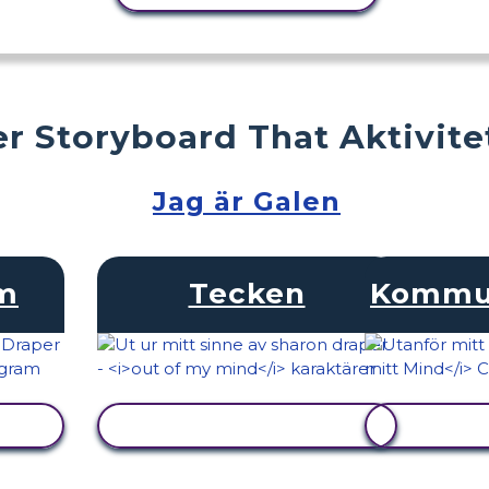
r Storyboard That Aktivite
Jag är Galen
am
Tecken
Kommun
VISA AKTIVITET