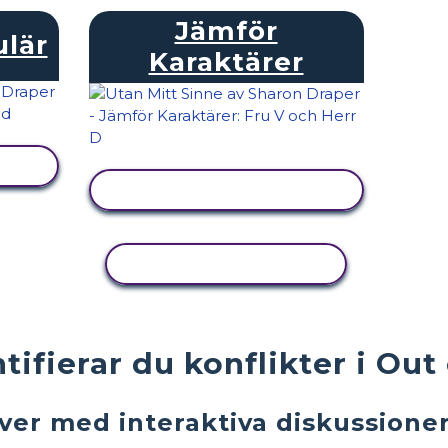
Jämför
ulär
Karaktärer
VISA AKTIVITET
KOPIERA AKTIVITET
ntifierar du konflikter i Ou
ver med interaktiva diskussioner