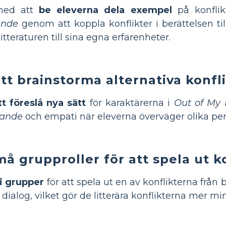
 med att
be eleverna dela exempel
på konflik
ande
genom att koppla konflikter i berättelsen till
itteraturen till sina egna erfarenheter.
tt brainstorma alternativa konfl
t föreslå nya sätt
för karaktärerna i
Out of My
kande
och empati när eleverna överväger olika per
å grupproller för att spela ut k
 i grupper
för att spela ut en av konflikterna från
dialog, vilket gör de litterära konflikterna mer mi