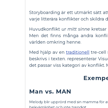
Storyboarding är ett utmärkt sätt at
varje litterära konflikter och skild
Huvudkonflikt
ur mitt sinne
kretsar 
Men det finns många andra konfli
världen omkring henne.
Med hjälp av en
traditionell
tre-cell
beskrivs i texten. representerar Vis
det passar viss kategori av konflikt. 
Exempel
Man vs. MAN
Melody blir upprörd med sin mamma för at
bekvämlighet och inte trendigt.