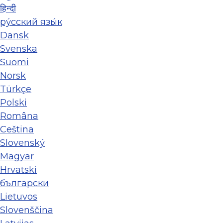
हिन्दी
ру́сский язы́к
Dansk
Svenska
Suomi
Norsk
Türkçe
Polski
Româna
Ceština
Slovenský
Magyar
Hrvatski
български
Lietuvos
Slovenščina