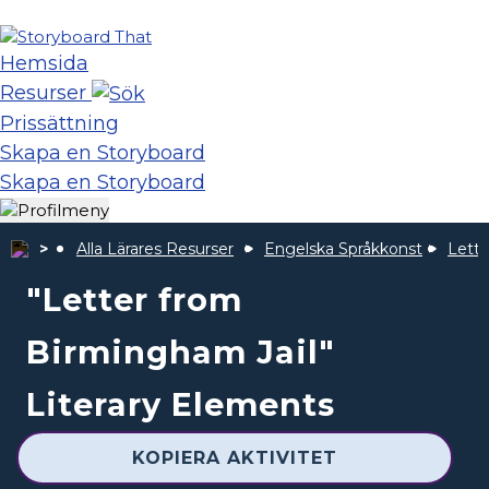
Hemsida
Resurser
Prissättning
Skapa en Storyboard
Skapa en Storyboard
Alla Lärares Resurser
Engelska Språkkonst
Lette
"Letter from
Birmingham Jail"
Literary Elements
KOPIERA AKTIVITET