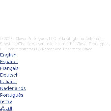
© 2026 - Clever Prototypes, LLC - Alla rättigheter förbehållna.
StoryboardThat är ett varumärke som tillhör
Clever Prototypes ,
LLC
och registrerat i US Patent and Trademark Office
English
Español
Français
Deutsch
Italiana
Nederlands
Português
עברית
العَرَبِيَّة